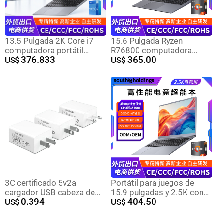
13.5 Pulgada 2K Core i7
15.6 Pulgada Ryzen
computadora portátil
R76800 computadora
376.833
365.00
juegos de oficina delgada
US$
portátil AMD diseñador de
US$
de negocios juegos
juegos electrónicos PC de
portátiles de oficina al por
negocios de pantalla
mayor
completa
3C certificado 5v2a
Portátil para juegos de
cargador USB cabeza de
15.9 pulgadas y 2.5K con
0.394
404.50
carga 5v1a enchufe del
US$
Ryzen R7-6800HS para
US$
adaptador de alimentación
estudiantes y trabajo de