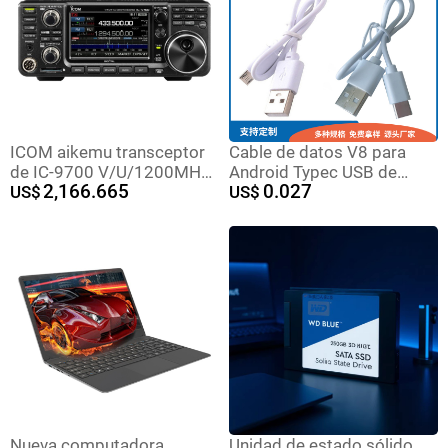
ICOM aikemu transceptor
Cable de datos V8 para
de IC-9700 V/U/1200MHZ
Android Typec USB de
2,166.665
0.027
transceptor de
US$
carga rápida teléfono móvil
US$
comunicación por satélite
2A Bluetooth auricular
de modo completo
humidificador cable de
carga de cobre puro
Nueva computadora
Unidad de estado sólido