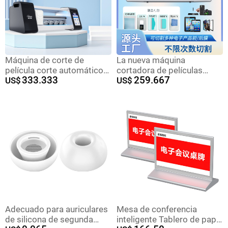
Máquina de corte de
La nueva máquina
película corte automático
cortadora de películas
333.333
259.667
para film frontal y trasero,
US$
totalmente automática e
US$
para hidrogel.
inteligente puede cortar
películas de gran tamaño
de 13 y 16 pulgadas un
número ilimitado de veces
y se puede utilizar para
operaciones
transfronterizas.
Adecuado para auriculares
Mesa de conferencia
de silicona de segunda
inteligente Tablero de papel