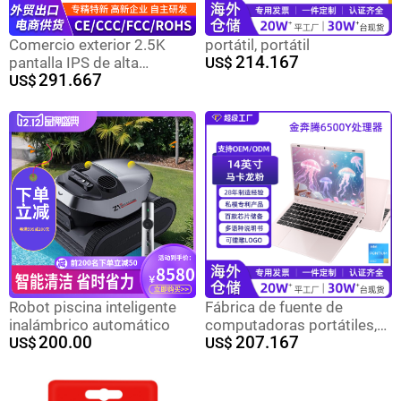
Comercio exterior 2.5K
portátil, portátil
214.167
pantalla IPS de alta
US$
291.667
definición N95 cuerpo de
US$
metal computadora portátil
ligera y delgada
computadora portátil de
oficina empresarial
Robot piscina inteligente
Fábrica de fuente de
inalámbrico automático
computadoras portátiles,
200.00
207.167
US$
computadoras portátiles
US$
transfronterizas para libros
ligeros y delgados, venta
directa de fábrica de fuente