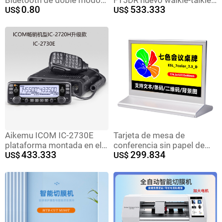
Bluetooth de doble modo
FT5DR nuevo walkie-talkie
0.80
533.333
recargable silencioso
US$
de mano digital a todo
US$
luminoso para portátil
color táctil impermeable
oficina y gaming
Bluetooth GPS de
grabación
Aikemu ICOM IC-2730E
Tarjeta de mesa de
plataforma montada en el
conferencia sin papel de
433.333
299.834
vehículo de doble
US$
7,3 pulgadas de siete
US$
Segmento de doble
colores Pantalla de doble
pantalla de radio de
cara de tinta de papel
intercomunicación al aire
electrónico
libre fuera de la carretera
de alta potencia plataforma
de vehículos