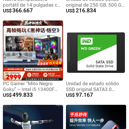
portátil de 14 pulgadas con
original de 250 GB, 500 GB,
366.667
216.834
pantalla de alta definición
US$
1 TB, 2 TB, 4 TB, disco SSD
US$
para negocios, hogar,
azul W&DS250G2B0A
oficina, estudio y viajes,
delgada y ligera.
PC Gamer “Mito Negro
Unidad de estado sólido
Goku” – Intel i5 13400F
SSD original SATA3.0
499.833
97.167
con RTX 4070, ideal para
US$
portátil de escritorio de 2,5
US$
gaming, oficina y
pulgadas
streaming.