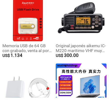
de negocios.
Memoria USB de 64 GB
Original japonés aikemu IC-
con grabado, venta al por
M220 marítimo VHF muy
1.134
300.00
mayor, memoria USB
US$
alta frecuencia 7 grado
US$
metálica 3.0 de 16 GB,
impermeable Marina radio
regalo para coche, 128 GB
CCS certificado
a prueba de agua, 32 GB
para teléfono móvil, regalo
empresarial