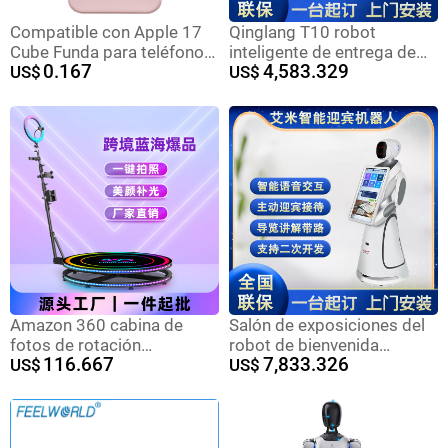
Compatible con Apple 17
Qinglang T10 robot
Cube Funda para teléfono
inteligente de entrega de
0.167
4,583.329
con efecto de silicona
US$
alimentos restaurante
US$
líquida y bordes rectos
restaurante hotel entrega
iPhone 16 A prueba de
de alimentos Internet café
golpes Apple 15 Funda
hospital KTV entrega
protectora
automática
Amazon 360 cabina de
Salón de exposiciones del
fotos de rotación
robot de bienvenida
116.667
7,833.326
automática 360 foto booth
US$
inteligente de Amy Salón de
US$
control de la aplicación
asuntos gubernamentales
de la escuela, hospital,
recepción activa, guía de
diálogo camarero