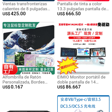
Ventas transfronterizas
Pantalla de tinta a color
calientes de 8 pulgadas
13.3 pulgadas pantalla de
425.00
666.50
tres tabletas 4G tarjeta 2D
US$
tinta a color placa de
US$
escaneado NFC robusto
identificación de oficina
tabletas de ventanas
inteligente de alta
resolución etiqueta de
cepillo rápido Bluetooth
Alfombrilla de Ratón
EIMIO Monitor portátil de
Personalizada, Bordes
doble pantalla de 14
0.167
86.667
Cosidos, Dibujos
US$
pulgadas y 16 pulgadas
US$
Animados, Tamaño Grande
2.5K, pantalla secundaria
para computadora portátil
de tres pantallas de una
línea