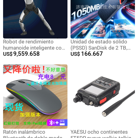
Robot de rendimiento
Unidad de estado sólido
humanoide inteligente con
(PSSD) SanDisk de 2 TB,
9,559.658
166.667
23 grados de libertad y
US$
adecuada para E61,
US$
control de operación
velocidad de lectura de
flexible para soportar el
1050 MB/s, disco duro
desarrollo personalizado
móvil de estado sólido de 4
de OEM
TB
Ratón inalámbrico
YAESU ocho continentes