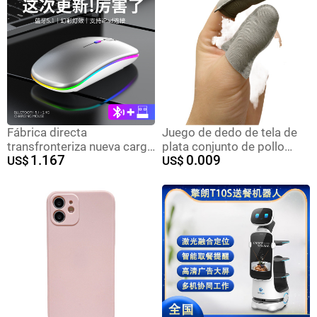
Fábrica directa
Juego de dedo de tela de
transfronteriza nueva carga
plata conjunto de pollo
1.167
0.009
Bluetooth dual modo
US$
caminando rey artefacto
US$
inalámbrico luminiscente
juego móvil paz profesional
computadora portátil de
ultra-Delgado élite Gloria
oficina ratón silencioso
dedo conjunto