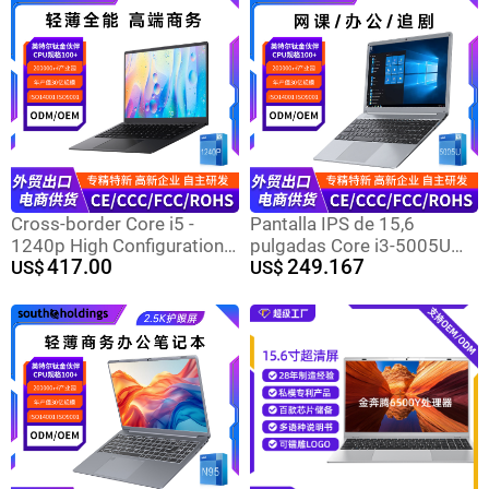
oficina computadora
portátil
Cross-border Core i5 -
Pantalla IPS de 15,6
1240p High Configuration
pulgadas Core i3-5005U
417.00
249.167
Laptop 14 "Laptop
US$
Business Office Notebook
US$
Lightweight Laptop
16G Memoria grande
Portátil delgado y liviano