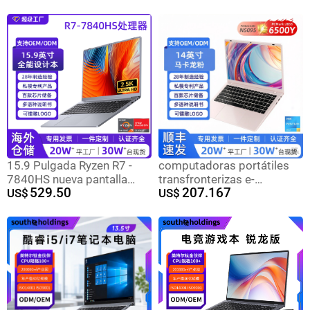
computadora portátil
coche GPS todos Netcom
delgada
auto-conducción estación
de radio de viaje
15.9 Pulgada Ryzen R7 -
computadoras portátiles
7840HS nueva pantalla
transfronterizas e-
529.50
207.167
2.5K AMD de gama alta
US$
commerce ligero portátil
US$
computadora portátil
estudiantes universitarios
delgada y ligera fábrica de
de negocios de oficina
fuente
fábrica de computadoras
portátiles venta directa