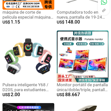
máquina de corte de
Computadora todo en uno
película especial máquina
nueva, pantalla de 19-24
1.15
148.00
de fijación de película de
US$
pulgadas, ideal para oficina
US$
teléfono móvil máquina de
o hogar
curado UV inteligente
totalmente automática
máquina de corte de
película de corte libre de
película de condensación
de agua
Pulsera inteligente Y68 /
Monitor portátil de pantalla
D20S, para estudiantes
única/doble/triple, pantalla
2.00
88.667
hombre/mujer, deportes,
US$
portátil secundaria para
US$
Bluetooth, reloj, regalo,
laptop
nuevo modelo.