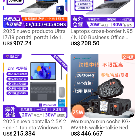
2025 nuevo producto Ultra
Laptops cross-border N95
I7/I9 portátil portátil de 14
/ N100 Business Office
907.24
208.50
pulgadas de alto
US$
15.6 "Light Laptops
US$
rendimiento AI portátil
delgado y ligero laptops
2025 nueva pantalla 2.5K 2
Wouxun/ouxun coche KG-
- en - 1 tableta Windows 10
WV966 walkie-talkie Red
215.334
446.667
/ 11 pulgadas pequeña
US$
Pública 4G plataforma de
US$