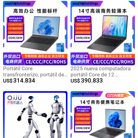
del teléfono móvil cabeza
oficina con alto
de carga rápida al por
rendimiento
mayor
Portátil Core
2025 nueva computadora
transfronterizo, portátil de
portátil Core de 12
314.834
390.833
15,6 pulgadas, portátil de
US$
generaciones i5 1240p
US$
oficina, portátil delgado y
computadora portátil de
liviano, laptop
oficina de negocios de alta
gama laptop