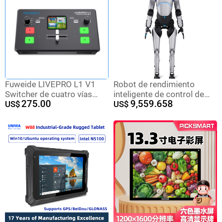
Fuweide LIVEPRO L1 V1
Robot de rendimiento
Switcher de cuatro vías
inteligente de control de
275.00
9,559.658
multi-Dispositivo de
US$
movimiento de movimiento
US$
producción en vivo USB3.0
de danza de todo el cuerpo
Transmisión de medios de
Módulo de programación
transmisión en vivo
de tiempo arrastrar fácil
operación