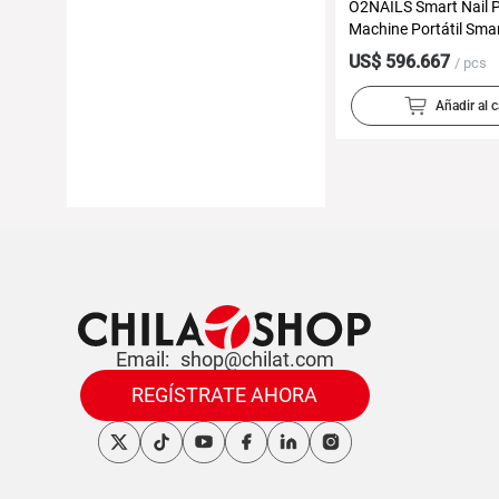
O2NAILS Smart Nail P
Machine Portátil Smar
Master Mini Mini impr
US$ 596.667
/ pcs
uñas Buffet M1
Añadir al c
Email:
shop@chilat.com
REGÍSTRATE AHORA