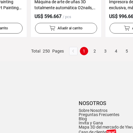
ainting
Máquina de arte de uñas 3D
Impresora de
t Painting
totalmente automática O2nails,
exclusiva, má
esora de
impresora de uñas portátil con
impresión au
US$ 596.667
US$ 996.6
/ pcs
alimentación USB, pintura
impresora d
instantánea
arrito
Añadir al carrito
Total
250
Pages
1
2
3
4
5
NOSOTROS
Sobre Nosotros
Preguntas Frecuentes
Blog
Invita y Gana
Mapa 3D del mercado de Yiw
Caso de cliente