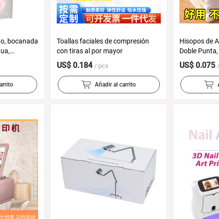
do, bocanada
Toallas faciales de compresión
Hisopos de 
gua,
con tiras al por mayor
Doble Punta,
ín de aire,
Desechables 
US$ 0.184
US$ 0.075
/ pcs
medo,
Oídos y Maqui
or
arrito
Añadir al carrito