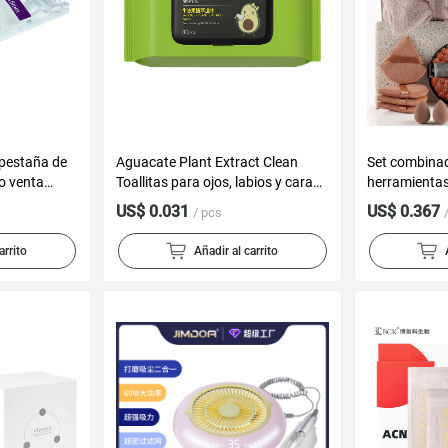
pestaña de
Aguacate Plant Extract Clean
Set combinad
do venta
Toallitas para ojos, labios y cara
herramientas 
por mayor
Limpieza profunda desechable
completo para
US$ 0.031
US$ 0.367
/ pcs
Water Cotton Extracción Toallitas
el maquillaje,
portátiles
XY/Temu
arrito
Añadir al carrito