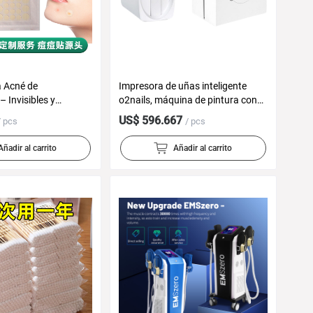
 Acné de
Impresora de uñas inteligente
– Invisibles y
o2nails, máquina de pintura con
IA totalmente automática,
US$ 596.667
/ pcs
/ pcs
máquina de arte de uñas 3D,
fábrica de bricolaje.
Añadir al carrito
Añadir al carrito