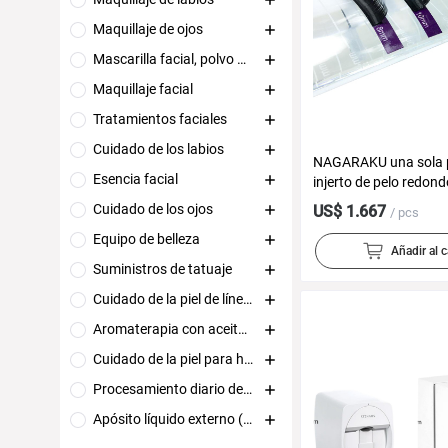
Maquillaje de ojos
Mascarilla facial, polvo de mascarilla facial
Maquillaje facial
Tratamientos faciales
Cuidado de los labios
NAGARAKU una sola 
Esencia facial
injerto de pelo redon
directa de fábrica al 
Cuidado de los ojos
US$ 1.667
/ pcs
Equipo de belleza
Añadir al c
Suministros de tatuaje
Cuidado de la piel de línea profesional
Aromaterapia con aceites esenciales
Cuidado de la piel para hombres
Procesamiento diario de belleza
Apósito líquido externo (equipo médico)