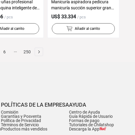
 uñas profesional
Manicuría aspiradora pedicura
quina inteligente de
manicuría succión superior gran
tomática de uñas,
succión ventilador alemán
66
US$ 33.334
/ pcs
/ pcs
e uñas V12
exclusivo transfronterizo SN-D1
Añadir al carrito
Añadir al carrito
6
250
POLÍTICAS DE LA EMPRESA
AYUDA
Comisión
Centro de Ayuda
Garantías y Posventa
Guía Rápida de Usuario
Política de Privacidad
Formas de pago
Términos de Servicio
Tutoriales de Chilatshop
u
Productos más vendidos
Descarga la App