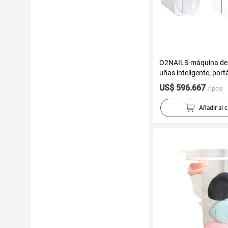
O2NAILS-máquina de 
uñas inteligente, port
de pintura inteligente,
US$ 596.667
/ pcs
impresora de uñas pe
autoservicio M1
Añadir al c