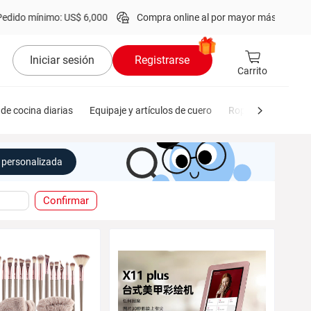
 mínimo: US$ 6,000
Compra online al por mayor más de
1 millón
de
Iniciar sesión
Registrarse
Carrito
de cocina diarias
Equipaje y artículos de cuero
Ropa de hombre
personalizada
Confirmar