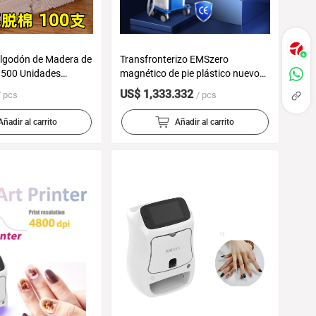
Algodón de Madera de
Transfronterizo EMSzero
 500 Unidades
magnético de pie plástico nuevo
- Limpiadores de
chaleco desmontable de pantalla
US$ 1,333.332
/ pcs
/ pcs
llaje al por Mayor
grande línea de entrenamiento
muscular superpotencia
Añadir al carrito
Añadir al carrito