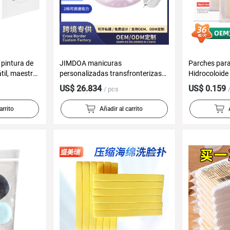
pintura de
JIMDOA manicuras
Parches para
átil, maestro
personalizadas transfronterizas
Hidrocoloide 
 mini
aspiradoras eléctricas de polvo
Absorbentes
US$ 26.834
US$ 0.159
/ pcs
queña,
pulido 2 en 1 máquina de
manicuras conveniente ajustable
arrito
Añadir al carrito
multi-gran