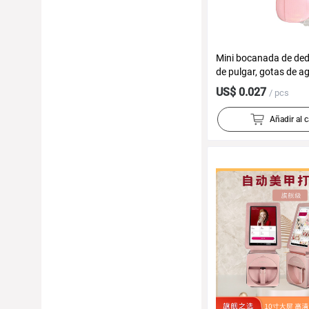
Mini bocanada de de
de pulgar, gotas de a
bocanada pequeña, coj
US$ 0.027
/ pcs
maquillaje seco y hú
bocanada al por may
Añadir al c