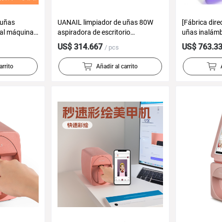
 uñas
UANAIL limpiador de uñas 80W
[Fábrica dire
nal máquina
aspiradora de escritorio
uñas inalámb
ligente
iluminación de gran tamaño
pintura por p
US$ 314.667
US$ 763.3
/ pcs
 de uñas
limpiador de uñas
comercial s
arrito
Añadir al carrito