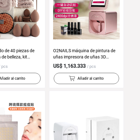
o de 40 piezas de
O2NAILS máquina de pintura de
de belleza, kit
uñas impresora de uñas 3D
 el cuidado facial y
inteligente máquina de alta gama
US$ 1,163.333
/ pcs
/ pcs
 distribuido por
grande tienda de uñas automático
V12
Añadir al carrito
Añadir al carrito