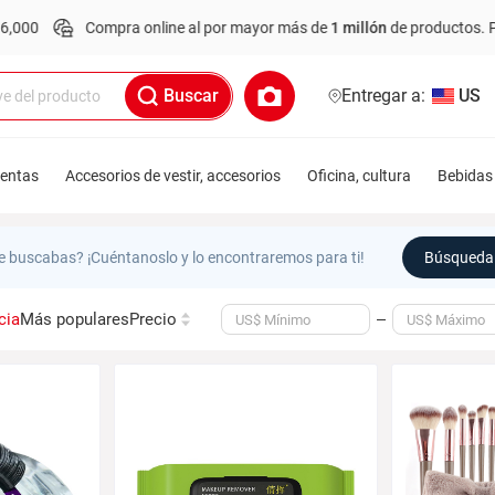
Compra online al por mayor más de
1 millón
de productos.
Pedido
Buscar
Entregar a:
US
ientas
Accesorios de vestir, accesorios
Oficina, cultura
Bebidas 
e buscabas? ¡Cuéntanoslo y lo encontraremos para ti!
Búsqueda 
cia
Más populares
Precio