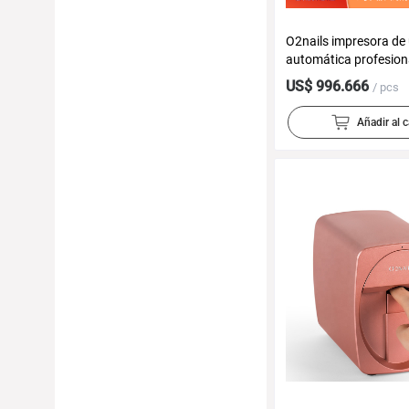
O2nails impresora de
automática profesio
de pintura digital inte
US$ 996.666
/ pcs
máquina de impresión
inteligente
Añadir al c