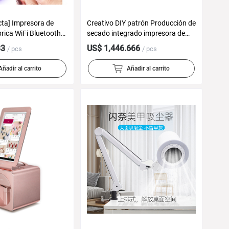
cta] Impresora de
Creativo DIY patrón Producción de
rica WiFi Bluetooth
secado integrado impresora de
ulverización
uñas fácil operación por una
33
US$ 1,446.666
/ pcs
/ pcs
ecado automático
persona
Añadir al carrito
Añadir al carrito