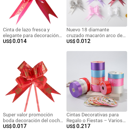
Cinta de lazo fresca y
Nuevo 18 diamante
elegante para decoración
cruzado macarón arco de
0.014
0.012
de bodas, cinta para
US$
cristal mano flores de
US$
empaquetar flores de boda,
Navidad regalos de flores
30 #
embalaje de flores de
dibujo
Super valor promoción
Cintas Decorativas para
boda decoración del coche
Regalo o Fiestas – Varios
0.017
0.217
guirnalda regalo flor
US$
Colores
US$