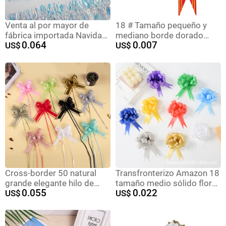
Venta al por mayor de
18 # Tamaño pequeño y
fábrica importada Navidad
mediano borde dorado
0.064
0.007
de oro colorido raya de
US$
cinta arco mano-Tirado flor
US$
lana de colores Iris raya de
dibujo Boda boda regalo
color joyería diadema
caja cinta decorativa
accesorios de la joyería del
oído del gato
Cross-border 50 natural
Transfronterizo Amazon 18
grande elegante hilo de
tamaño medio sólido flores
0.055
0.022
nieve arco mano-Tirado flor
US$
de Navidad regalos de
US$
regalo de Navidad flor
embalaje de flores de
boda coche decoración
mano simple cinta de
tirar flor
flores