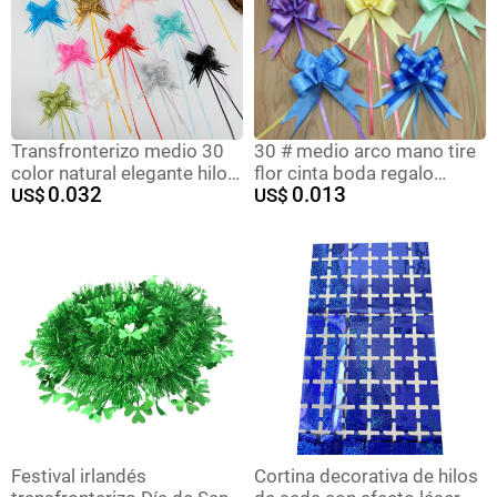
Transfronterizo medio 30
30 # medio arco mano tire
color natural elegante hilo
flor cinta boda regalo
0.032
0.013
de nieve dibujado a mano
US$
auxiliar material flores
US$
flor boda coche decoración
boda puerta del coche
regalo de Navidad
manija tire flor Decoración
embalaje arco dibujado flor
Festival irlandés
Cortina decorativa de hilos