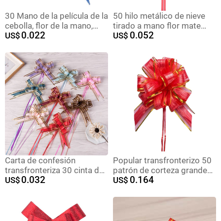
30 Mano de la película de la
50 hilo metálico de nieve
cebolla, flor de la mano,
tirado a mano flor mate
0.022
0.052
suministros de boda,
US$
mano-Tirado flor boda
US$
regalo, caja de regalo, cinta
coche tirón flor Navidad
decorativa, arco de color,
regalo flor embalaje
flor de la mano al por
mayor
Carta de confesión
Popular transfronterizo 50
transfronteriza 30 cinta de
patrón de corteza grande
0.032
0.164
hilo de nieve flor dibujada a
US$
borde dorado bola de gasa
US$
mano regalo de flores
de nieve flor embalaje de
embalaje arco dibujado
regalo de Navidad flor
arreglo floral cinta
dibujada a mano flor
perezosa