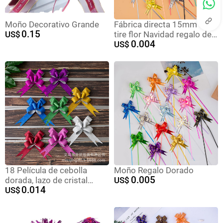
Moño Decorativo Grande
Fábrica directa 15mm arco
0.15
US$
tire flor Navidad regalo de
0.004
boda decoración oro borde
US$
mano tire flor PP cinta de
plástico
18 Película de cebolla
Moño Regalo Dorado
0.005
dorada, lazo de cristal
US$
0.014
monocromático, flor de
US$
mano, regalo, caja de
regalo, decoración, festival
de bodas, cinta