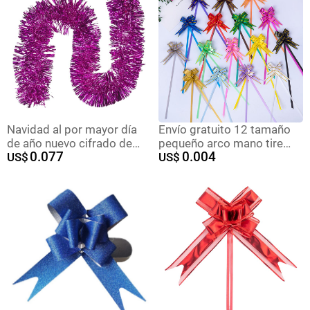
Navidad al por mayor día
Envío gratuito 12 tamaño
de año nuevo cifrado de
pequeño arco mano tire
0.077
0.004
doble capa rayas de lana
US$
flor regalo decoración
US$
coloridas Festival de boda
sellado cinta oro borde tire
celebración decoración
flor corbata flor fábrica al
rayas coloridas
por mayor
suministros de celebración