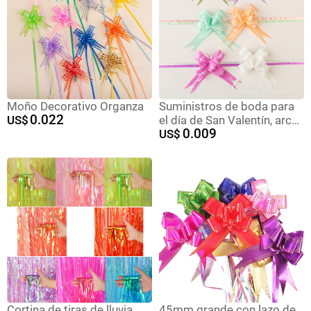
colgantes, cintas.
Moño Decorativo Organza
Suministros de boda para
0.022
US$
el día de San Valentín, arco
0.009
pequeño, decoración de
US$
flores, flores de plástico de
mano, caja de regalo de
vacaciones, cinta de regalo
Cortina de tiras de lluvia
45mm grande con lazo de