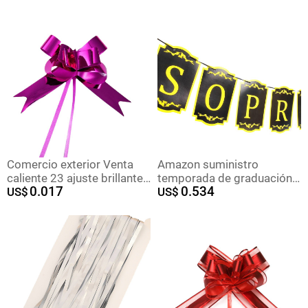
cumpleaños artículos
decoración aluminizado
festivos globo correa
película guirnalda cinta
fábrica de accesorios
Comercio exterior Venta
Amazon suministro
caliente 23 ajuste brillante
temporada de graduación
0.017
0.534
mano tire flor regalo
US$
fiesta decoración pull flag
US$
embalaje aluminizado
graduación celebración
película arco Navidad bolsa
ceremonia escena diseño
manzana tire flor
banner al por mayor