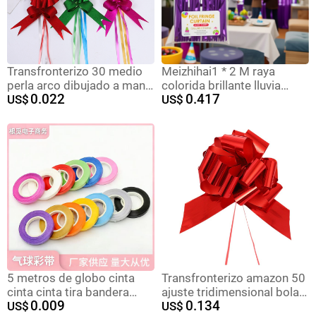
Transfronterizo 30 medio
Meizhihai1 * 2 M raya
perla arco dibujado a mano
colorida brillante lluvia
0.022
0.417
flor Navidad vacaciones
US$
cortina de seda Navidad
US$
regalo flor embalaje tirar
boda etapa cumpleaños
flor cinta envío gratuito
Fondo diseño props
5 metros de globo cinta
Transfronterizo amazon 50
cinta cinta tira bandera
ajuste tridimensional bola
0.009
0.134
fiesta decoración de
US$
flor navidad fiesta regalo
US$