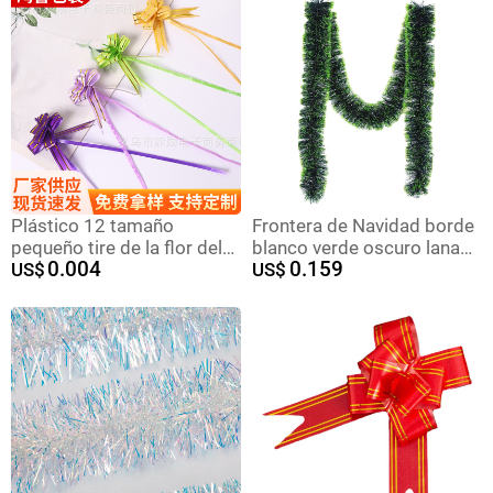
mariposa mano Garland
mayor
Plástico 12 tamaño
Frontera de Navidad borde
pequeño tire de la flor del
blanco verde oscuro lana
0.004
0.159
caramelo bolsa de regalo
US$
raya 9cm5 capa 2 M fiesta
US$
lazo de sellado bolsa de
de vacaciones decoración
embalaje de la flor
de la boda raya del color
accesorios de decoración
Garland madder
tire en la flor al por mayor