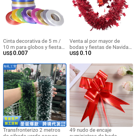
Cinta decorativa de 5 m /
Venta al por mayor de
10 m para globos y fiestas,
bodas y fiestas de Navidad
0.007
0.10
lazos y guirnaldas para
US$
decoración de eventos
US$
bodas, cumpleaños o
estrella de cinco puntas
eventos, cuerda de
cinta de color flor de hierba
decoración
tira de color 2 metros envío
gratis
Transfronterizo 2 metros
49 nudo de encaje