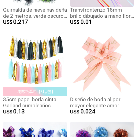
Guirnalda de nieve navideña
Transfronterizo 18mm
de 2 metros, verde oscuro
brillo dibujado a mano flor
0.217
0.01
con borde blanco,
US$
monocromo esmerilado
US$
decoración para techo de
cristal flor arco dibujado a
guardería/centro
mano flor regalo embalaje
comercial, tira de colores
envío gratuito
35cm papel borla cinta
Diseño de boda al por
Garland cumpleaños
mayor elegante amor
0.13
0.024
diseño borla cortina DIY
US$
eterno mano tire flor puerta
US$
decoración de la boda de
tire flor 50 regalo flor
Europa y América fuentes
embalaje arco cinta
del partido al por mayor