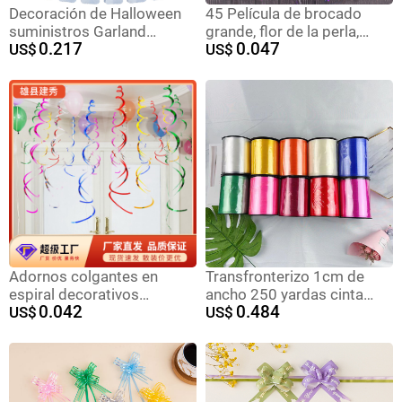
Decoración de Halloween
45 Película de brocado
suministros Garland
grande, flor de la perla,
0.217
0.047
fantasma Festival Escena
US$
boda, diamante
US$
diseño bandera araña bat
intermitente, arco, regalo,
fantasma cabeza calabaza
regalo, caja de regalo,
papel Garland al por mayor
decoración, flor de la mano
Adornos colgantes en
Transfronterizo 1cm de
espiral decorativos
ancho 250 yardas cinta
0.042
0.484
transfronterizos, artículos
US$
globo atado cuerda fiesta
US$
para fiestas, accesorios
de cumpleaños decoración
para bodas, guirnaldas en
cinta globo accesorios
espiral para Halloween y
boda cinta
guarderías, decoraciones