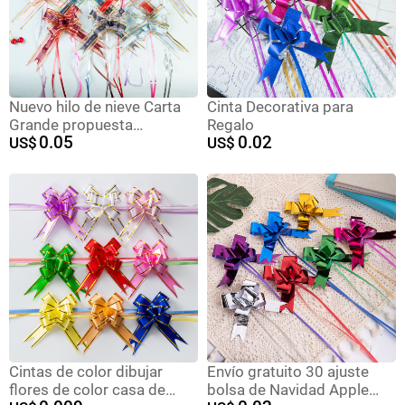
Nuevo hilo de nieve Carta
Cinta Decorativa para
Grande propuesta
Regalo
0.05
0.02
confesión estilo Garland
US$
US$
boda decoración del coche
embalaje regalo arco mano
Garland
Cintas de color dibujar
Envío gratuito 30 ajuste
flores de color casa de
bolsa de Navidad Apple