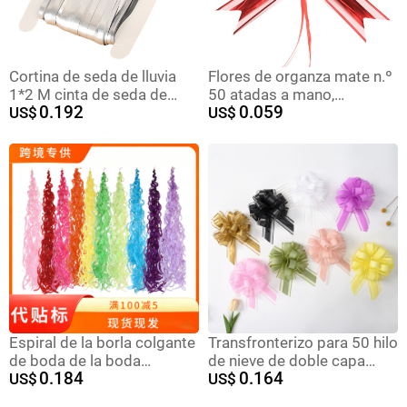
Cortina de seda de lluvia
Flores de organza mate n.º
1*2 M cinta de seda de
50 atadas a mano,
0.192
0.059
lluvia brillante oro boda
US$
decoración para bodas,
US$
escenario Fondo diseño
suministros para tiendas
borla cortina de seda de
de textiles para el hogar,
lluvia fábrica al por mayor
adornos florales, cintas de
colores metálicos.
Espiral de la borla colgante
Transfronterizo para 50 hilo
de boda de la boda
de nieve de doble capa
0.184
0.164
decoración del Partido de
US$
simple elegante
US$
cumpleaños suministros
tridimensional mano