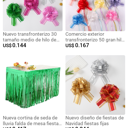
Nuevo transfronterizo 30
Comercio exterior
tamaño medio de hilo de
transfronterizo 50 gran hilo
0.144
0.167
nieve dibujado flores de
US$
de nieve elegante color
US$
decoración de Navidad
natural bola flor Navidad
regalo de flores empaque
regalo flor embalaje color
colorido cebolla dibujar
sólido guirnalda cinta
cinta de flores
Nueva cortina de seda de
Nuevo diseño de fiestas de
lluvia falda de mesa fiesta
Navidad fiestas fijas