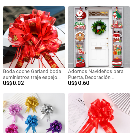
embalaje mariposa mano
guirnalda grande 50
mezclado color mezclado
al por mayor
Boda coche Garland boda
Adornos Navideños para
suministros traje espejo
Puerta, Decoración
0.02
0.60
retrovisor auxiliar coche
US$
Navideña para Reuniones
US$
decoración Garland color
Familiares, Artículos para
bar boda habitación diseño
Fiestas, Adornos
extra grande bola flor
Navideños