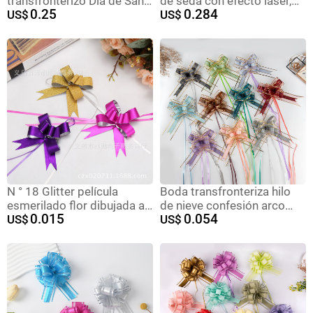
transfronterizo Día de San
de seda con efecto láser,
0.25
0.284
Patricio SaintPatrick trébol
US$
para fondo de fiesta
US$
verde Garland cinta rayas
(1x2m)
de color
N ° 18 Glitter película
Boda transfronteriza hilo
esmerilado flor dibujada a
de nieve confesión arco
0.015
0.054
mano bolsa de Navidad
US$
mano-Tirado flor 50 regalo
US$
Apple tie flor regalo
flor embalaje ILOVEMORE
embalaje color dibujo flor
tirar flor cinta
oro y plata cinta