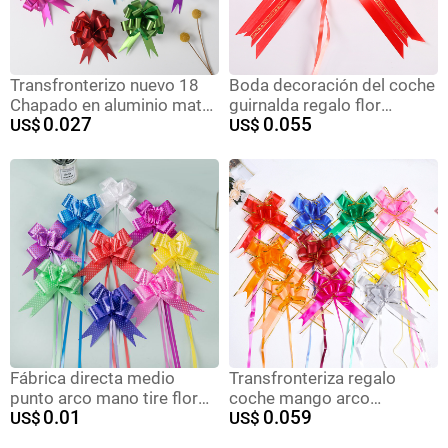
Transfronterizo nuevo 18
Boda decoración del coche
Chapado en aluminio mate
guirnalda regalo flor
0.027
0.055
multi-Sección Garland
US$
embalaje material nuevo
US$
Navidad vacaciones regalo
gran tamaño amor eterno
flor embalaje esférico
guirnalda perezoso
guirnalda cinta
guirnalda al por mayor
Fábrica directa medio
Transfronteriza regalo
punto arco mano tire flor
coche mango arco
0.01
0.059
regalo flor embalaje tire
US$
guirnalda grande 70 borde
US$
flor plástico tire flor 3cm *
dorado tinta nieve hilo