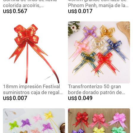
colorida arcoíris,
Phnom Penh, manija de la
0.567
0.017
decoración para bodas o
US$
puerta del coche de la
US$
cumpleaños
boda, cinta, decoración de
la boda, flor de la mano
18mm impresión Festival
Transfronterizo 50 gran
suministros caja de regalo
borde dorado patrón de
0.007
0.049
decoración arco mano tire
US$
corteza hilo de nieve arco
US$
flor fuegos artificiales caja
flor tirada a mano regalo de
de regalo cinta al por
Navidad flor cesta de
mayor
frutas embalaje flor dibujo