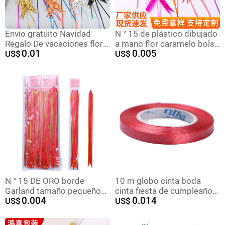
Envío gratuito Navidad
N ° 15 de plástico dibujado
Regalo De vacaciones flor
a mano flor caramelo bolsa
0.01
0.005
embalaje cinta 23 arco oro
US$
de regalo cinta de sellado
US$
borde mano tire flor medio
bolsa de embalaje flor
PP tire flor fabricante
decorativa dibujo con caja
tamaño pequeño flor de
tirón
N ° 15 DE ORO borde
10 m globo cinta boda
Garland tamaño pequeño
cinta fiesta de cumpleaños
0.004
0.014
Garland bolsa sellado
US$
tire bandera cinta globo
US$
Garland caja de regalo
accesorios decorativos
embalaje cordón Garland
corbata cuerda al por