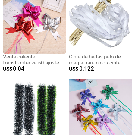
Venta caliente
Cinta de hadas palo de
transfronteriza 50 ajuste
magia para niños cinta
0.04
0.122
mano dibujado flor regalo
US$
Garland atmósfera
US$
de fiesta decoración arco
Decoración Accesorios
dibujado flor cinta Navidad
césped boda fiesta
dibujado flor
cumpleaños decoración