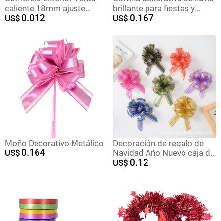
caliente 18mm ajuste
brillante para fiestas y
0.012
0.167
brillante mano tire flor
US$
bodas
US$
Navidad vacaciones regalo
embalaje arco mano tirón
flor envío libre
Moño Decorativo Metálico
Decoración de regalo de
0.164
US$
Navidad Año Nuevo caja de
0.12
regalo embalaje perezoso
US$
cinta dibujo flor 30 corteza
patrón redondo 8-Sección
bola flor