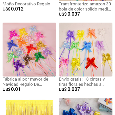
Moño Decorativo Regalo
Transfronterizo amazon 30
0.012
US$
bola de color sólido medio
0.037
flor regalo de vacaciones
US$
de navidad embalaje de
flores llano mano tira cinta
de flores
Fábrica al por mayor de
Envío gratis: 18 cintas y
Navidad Regalo De
tiras florales hechas a
0.01
0.007
vacaciones flor embalaje
US$
mano para cajas de regalo
US$
borde dorado arco cinta
de Navidad y bodas,
guirnalda 30 mano media
envoltorios de regalos,
guirnalda
decoraciones de lazos con
borde dorado al por mayor.