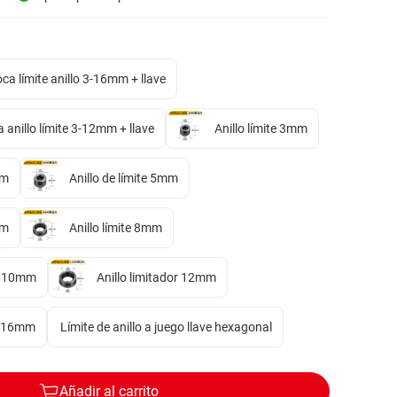
oca límite anillo 3-16mm + llave
 anillo límite 3-12mm + llave
Anillo límite 3mm
mm
Anillo de límite 5mm
mm
Anillo límite 8mm
te 10mm
Anillo limitador 12mm
or 16mm
Límite de anillo a juego llave hexagonal
Añadir al carrito