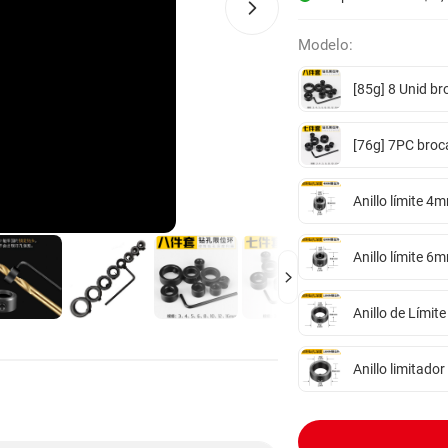
Modelo:
[85g] 8 Unid br
[76g] 7PC broca
Anillo límite 4
Anillo límite 6
Anillo de Lími
Anillo limitad