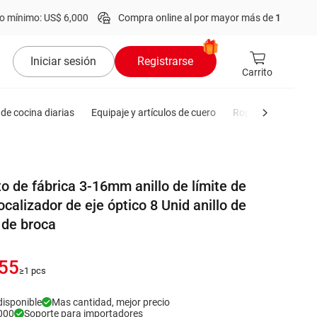
: US$ 6,000
Compra online al por mayor más de
1 millón
de produc
Iniciar sesión
Registrarse
Carrito
de cocina diarias
Equipaje y artículos de cuero
Ropa de hombre
to de fábrica 3-16mm anillo de límite de
localizador de eje óptico 8 Unid anillo de
 de broca
.55
≥1 pcs
disponible
Mas cantidad, mejor precio
000
Soporte para importadores