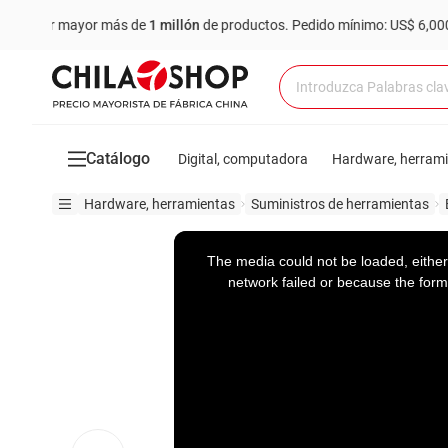
r mayor más de
1 millón
de productos.
Pedido mínimo: US$ 6,000
C
Catálogo
Digital, computadora
Hardware, herram
Hardware, herramientas
Suministros de herramientas
This
is
a
The media could not be loaded, either
modal
window.
network failed or because the form