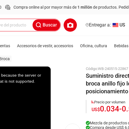
ompra online al por mayor más de
1 millón
de productos.
Pedido mínimo
Buscar
Entregar a:
US
ientas
Accesorios de vestir, accesorios
Oficina, cultura
Bebidas 
Broca
Código:
WB-240515-22867
Suministro direc
 because the server or
at is not supported.
broca anillo fijo 
posicionamiento
Precio por volumen
0.034
-
0
US$
Mezcla de productos 
Compra desde US$ 6,