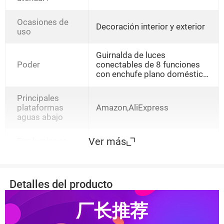
Ocasiones de
Decoración interior y exterior
uso
Guirnalda de luces
Poder
conectables de 8 funciones
con enchufe plano doméstico
de 220 V y 3,5 metros,La
función de inserción redonda
Principales
de 220V estándar europeo de
plataformas
Amazon,AliExpress
2,5 m se puede conectar en
aguas abajo
serie,El inserto plano
americano de 2,5 m 110V se
Ver más
puede conectar en serie,3.
Fun luminoso
Ninguno
Control remoto de enchufe
plano doméstico de 220 V y 5
metros, conectable en serie,3.
8 funciones domésticas de
Detalles del producto
bajo voltaje de 5 metros con
enchufe,3. 5m, bajo voltaje,
厂长推荐
estándar europeo, 8
funciones, incluye enchufe.,3.