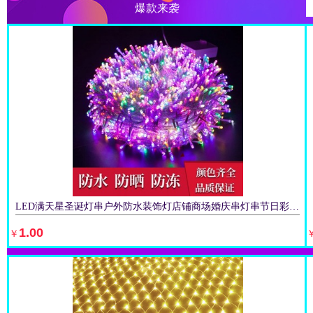
5m, bajo voltaje, estándar
爆款来袭
estadounidense, 8 funciones,
incluye enchufe.,3 baterías de
3,5 metros con flash sin
batería,3.5 m 3 con flash caja
de batería USB,Caja de 3
baterías de 3,5 metros con 8
funciones de control
remoto,Caja de 3 baterías de
3,5 metros 8 funciones
Control remoto Modelo USB
sin batería,Modelo de control
remoto USB de 3,5 m 8
funciones,Energía solar de 3,5
metros de altura brillante 8
funciones,Control remoto
LED满天星圣诞灯串户外防水装饰灯店铺商场婚庆串灯串节日彩灯串
solar de 8 funciones de alto
brillo de 3,5 m + carga USB
1.00
￥
立即购买