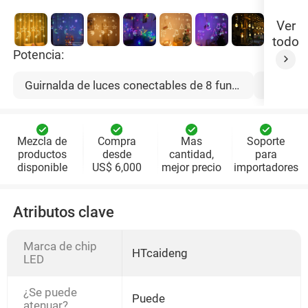
Ver
todo
Potencia:
Guirnalda de luces conectables de 8 funciones con enchufe plano doméstico de 220 V y 3,5 metros
Mezcla de
Compra
Mas
Soporte
productos
desde
cantidad,
para
disponible
US$ 6,000
mejor precio
importadores
Atributos clave
Marca de chip
HTcaideng
LED
¿Se puede
Puede
atenuar?