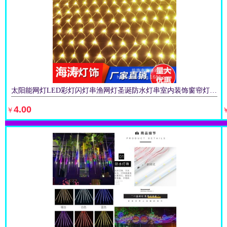
太阳能网灯LED彩灯闪灯串渔网灯圣诞防水灯串室内装饰窗帘灯网状
4.00
￥
立即购买