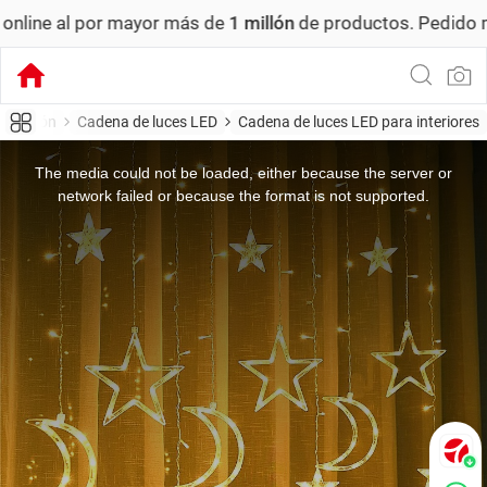
yor más de
1 millón
de productos.
Pedido mínimo: US$ 6,00
minación
Cadena de luces LED
Cadena de luces LED para interiores
This
is
a
The media could not be loaded, either because the server or
modal
window.
network failed or because the format is not supported.