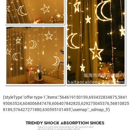
{'styleType':'offer-type-1','items':'564619150159,693432834875,5841
95063524,604006847478,606407842820,629275045376,56810825
8189,576427271880,630595101495','usemap':'_sdmap_5'}