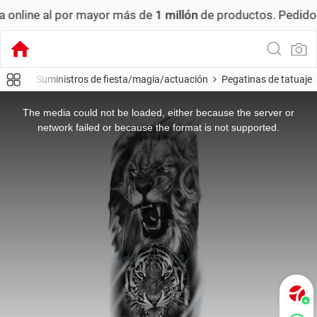
por mayor más de
1 millón
de productos.
Pedido mínimo: US
ultura
Suministros de fiesta/magia/actuación
Pegatinas de tatuaje
This
is
a
The media could not be loaded, either because the server or
modal
window.
network failed or because the format is not supported.