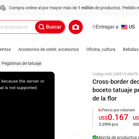
pra online al por mayor más de
1 millón
de productos.
Pedido mínimo: U
Buscar
Entregar a:
US
ientas
Accesorios de vestir, accesorios
Oficina, cultura
Bebidas 
Pegatinas de tatuaje
Código:
WB-240515-68479
Cross-border ded
 because the server or
at is not supported.
boceto tatuaje p
de la flor
Precio por volumen
0.167
US$
US
2-2999 pcs
300
Mezcla de productos 