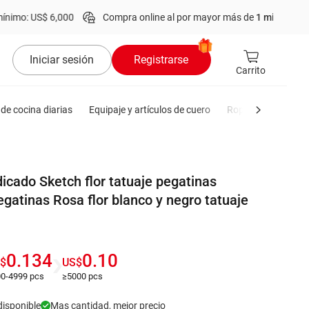
S$ 6,000
Compra online al por mayor más de
1 millón
de producto
Iniciar sesión
Registrarse
Carrito
de cocina diarias
Equipaje y artículos de cuero
Ropa de hombre
icado Sketch flor tatuaje pegatinas
egatinas Rosa flor blanco y negro tatuaje
0.134
0.10
$
US$
0-4999 pcs
≥5000 pcs
disponible
Mas cantidad, mejor precio