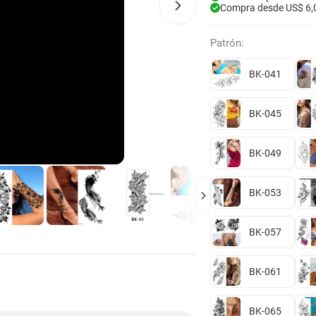
Compra desde US$ 6,
Patrón:
BK-041
BK-045
BK-049
BK-053
BK-057
BK-061
BK-065