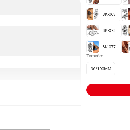
BK-069
BK-073
BK-077
Tamaño:
96*190MM