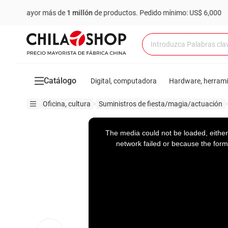
mayor más de
1 millón
de productos.
Pedido mínimo: US$ 6,000
Com
Catálogo
Digital, computadora
Hardware, herram
Oficina, cultura
Suministros de fiesta/magia/actuación
This
is
a
The media could not be loaded, either
modal
window.
network failed or because the form