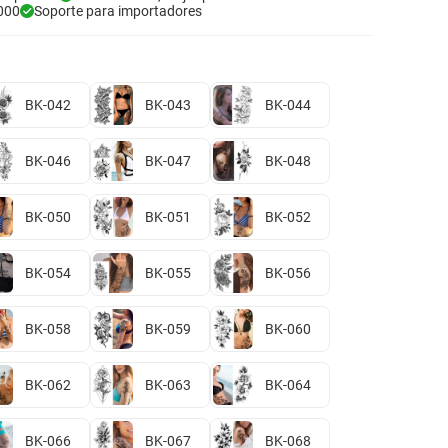
000
Soporte para importadores
BK-042
BK-043
BK-044
BK-046
BK-047
BK-048
BK-050
BK-051
BK-052
BK-054
BK-055
BK-056
BK-058
BK-059
BK-060
BK-062
BK-063
BK-064
BK-066
BK-067
BK-068