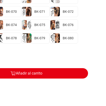
BK-070
BK-071
BK-072
BK-074
BK-075
BK-076
BK-078
BK-079
BK-080
Añadir al carrito