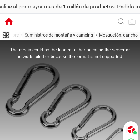
 mayor más de
1 millón
de productos.
Pedido mínimo: US$ 6
 aire libre
Suministros de montaña y camping
Mosquetón, gancho
This
is
a
The media could not be loaded, either because the server or
modal
window.
network failed or because the format is not supported.