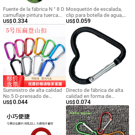
Fuente de la fábrica N ° 8 D
Mosquetón de escalada,
camuflaje pintura tuerca
clip para botella de agua,
0.334
0.059
larga mosquetón táctico
US$
con forma de calabaza con
US$
colgando hebilla bolsa
lazo y hebilla, mosquetón
de escalada de aleación de
aluminio para exteriores,
tamaño 6
Suministro de alta calidad
Directo de fábrica de alta
No.5 D-prensado de
calidad en forma de
0.044
0.074
aleación de aluminio de
US$
corazón de aleación de
US$
aluminio de montaña
aluminio mosquetón
hebilla colgante al aire libre
colgante al aire libre hebilla
llavero colgante rápido
colgante rápido llavero de
color en stock