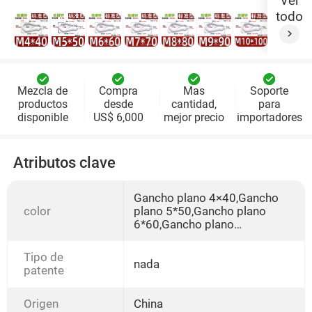
Ver
todo
Mezcla de
Compra
Mas
Soporte
productos
desde
cantidad,
para
disponible
US$ 6,000
mejor precio
importadores
Atributos clave
Gancho plano 4×40,Gancho
color
plano 5*50,Gancho plano
6*60,Gancho plano
7*70,Gancho plano
8*80,Gancho plano
Tipo de
9*90,Gancho plano
nada
patente
10*100,Gancho plano
11*120,Gancho plano
12*140,Gancho plano
Origen
China