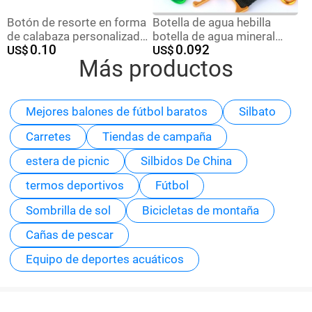
Botón de resorte en forma
Botella de agua hebilla
de calabaza personalizado
botella de agua mineral
0.10
0.092
de acero al carbono
US$
hebilla botella de agua
US$
Más productos
galvanizado botón de
hebilla botella de bebida
seguro de seguridad botón
hebilla colgante rápida
de conexión de cadena de
mascotas botón de
Mejores balones de fútbol baratos
Silbato
montaña
Carretes
Tiendas de campaña
estera de picnic
Silbidos De China
termos deportivos
Fútbol
Sombrilla de sol
Bicicletas de montaña
Cañas de pescar
Equipo de deportes acuáticos