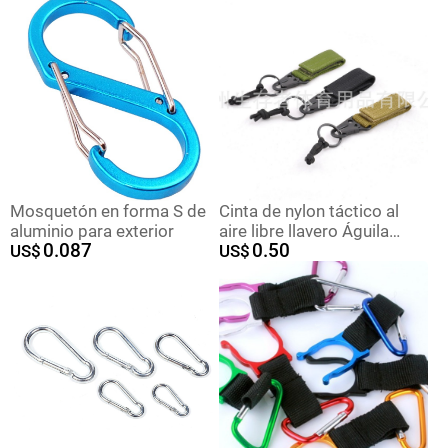
colgante de llave colgante
botella de agua mineral
al por mayor
cinta táctica de nylon
hebilla fábrica en stock
ventas directas
Mosquetón en forma S de
Cinta de nylon táctico al
aluminio para exterior
aire libre llavero Águila
0.087
0.50
US$
boca gancho mosquetón
US$
molle gancho accesorios
gancho