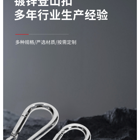
7*70 con tornillos.,Acero
inoxidable 8*80 con
tornillos.,Acero inoxidable
9*90 con tornillos.,Acero
inoxidable 10*100 con
tornillos.,Acero inoxidable
11*120 con tornillos.,Acero
inoxidable 12*140 con
tornillos.,Acero inoxidable
13*160 con tornillos.,Acero
inoxidable 14*180 con
tornillos.