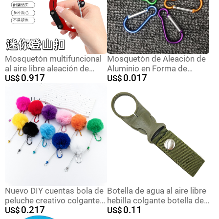
Mosquetón multifuncional
Mosquetón de Aleación de
al aire libre aleación de
Aluminio en Forma de
0.917
0.017
aluminio tipo D turismo
US$
Calabaza Número 5 del
US$
montañismo escalada en
Fabricante, Hebilla para
roca hebilla rápida gancho
Colgar al Aire Libre, Hebilla
giratorio de 360 grados al
de Liberación Rápida,
por mayor
Gancho de Resorte, Hebilla
para Botella de Agua de
Escalada
Nuevo DIY cuentas bola de
Botella de agua al aire libre
peluche creativo colgante
hebilla colgante botella de
0.217
0.11
de peluche colgante
US$
bebida multifuncional
US$