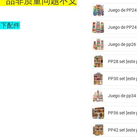
款产品非质量问题不支
Juego de PP24 [
拍下配件
Juego de PP24 [
Juego de pp26 [
PP28 set [este 
PP30 set [este 
Juego de pp34 [
PP36 set [este 
PP42 set [este 