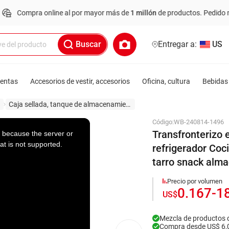
mpra online al por mayor más de
1 millón
de productos.
Pedido mínimo: 
Buscar
Entregar a:
US
ientas
Accesorios de vestir, accesorios
Oficina, cultura
Bebidas 
Caja sellada, tanque de almacenamiento
Código:
WB-240814-1496
Transfronterizo e
 because the server or
at is not supported.
refrigerador Co
tarro snack alm
Precio por volumen
0.167
-
1
US$
Mezcla de productos 
Compra desde US$ 6,