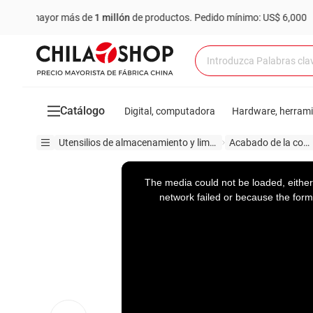
 mayor más de
1 millón
de productos.
Pedido mínimo: US$ 6,000
Co
Catálogo
Digital, computadora
Hardware, herram
Utensilios de almacenamiento y limpieza
Acabado de la cocina
This
is
a
The media could not be loaded, either
modal
window.
network failed or because the form