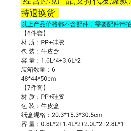
经营跨境产品,支持代发,爆
持退换货
以上产品价格都不含配件，需要配件请
【6件套】
材 质：PP+硅胶
包 装：牛皮盒
容 量：1.6L*4+3.6L*2
装箱数量：6
48*44*50cm
【7件套】
材 质：PP+硅胶
包 装：牛皮盒
纸盒规格：20.3*15.3*30.5cm
容 量：0.8L*2+1.4L*2+2.0L*2+2.8L*1