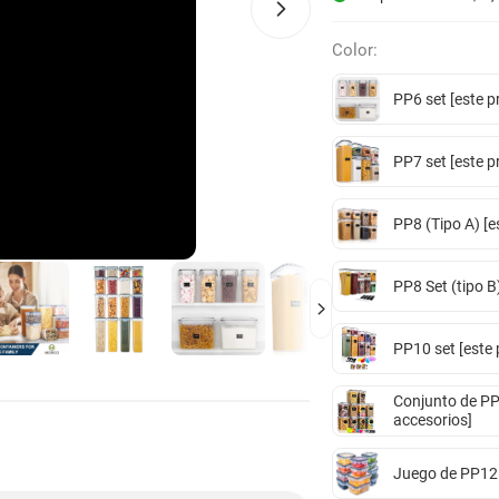
Color:
PP6 set [este p
PP7 set [este p
PP8 (Tipo A) [e
PP8 Set (tipo B
PP10 set [este 
Conjunto de PP1
accesorios]
Juego de PP12 [