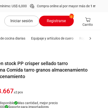
US$ 6,000
Compra online al por mayor más de
1 millón
de product
Iniciar sesión
Registrarse
Carrito
de cocina diarias
Equipaje y artículos de cuero
Ropa de hombre
n stock PP crisper sellado tarro
cina Comida tarro granos almacenamiento
acenamiento
8.667
≥2 pcs
disponible
Mas cantidad, mejor precio
000
Soporte para importadores