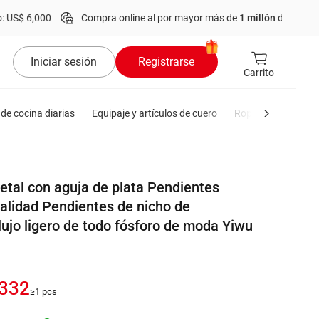
00
Compra online al por mayor más de
1 millón
de productos.
Pedi
Iniciar sesión
Registrarse
Carrito
de cocina diarias
Equipaje y artículos de cuero
Ropa de hombre
tal con aguja de plata Pendientes
calidad Pendientes de nicho de
lujo ligero de todo fósforo de moda Yiwu
.332
≥1 pcs