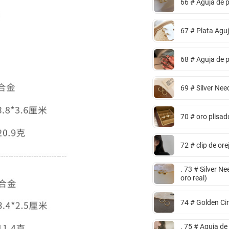
66 # Aguja de 
67 # Plata Agu
68 # Aguja de p
69 # Silver Nee
70 # oro plisad
72 # clip de ore
. 73 # Silver N
oro real)
74 # Golden Circ
. 75 # Aguja de