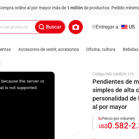
ine al por mayor más de
1 millón
de productos.
Pedido mínimo: US$ 6,0
Buscar
Entregar a:
US
ientas
Accesorios de vestir, accesorios
Oficina, cultura
Bebidas 
s
Código:
WB-240820-119
Pendientes de me
 because the server or
at is not supported.
simples de alta 
personalidad de 
al por mayor
Precio por volumen
0.582
-
2
US$