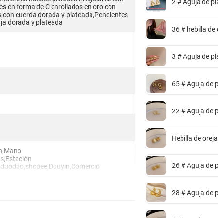
2 # Aguja de pl
es en forma de C enrollados en oro con
s con cuerda dorada y plateada,Pendientes
ja dorada y plateada
36 # hebilla de
3 # Aguja de pla
65 # Aguja de p
22 # Aguja de p
Hebilla de orej
sh,Mano
ls,Estación
26 # Aguja de p
nduoduo,shopee,Douyin,Comercio
28 # Aguja de p