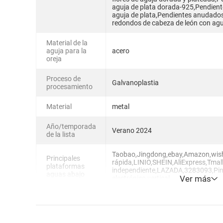
aguja de plata dorada-925,Pendient
aguja de plata,Pendientes anudado
redondos de cabeza de león con agu
Material de la
aguja para la
acero
oreja
Proceso de
Galvanoplastia
procesamiento
Material
metal
Año/temporada
Verano 2024
de la lista
Taobao,Jingdong,ebay,Amazon,wi
Principales
rápida,LINIO,SHEIN,AliExpress,Tmal
plataformas
independiente,LAZADA,3283093,Pi
aguas abajo
Ver más
electrónico vertical