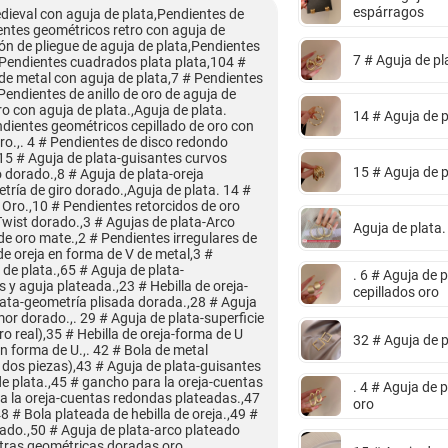
espárragos
dieval con aguja de plata,Pendientes de
entes geométricos retro con aguja de
ón de pliegue de aguja de plata,Pendientes
7 # Aguja de pl
,Pendientes cuadrados plata plata,104 #
de metal con aguja de plata,7 # Pendientes
 Pendientes de anillo de oro de aguja de
ro con aguja de plata.,Aguja de plata.
14 # Aguja de p
Pendientes geométricos cepillado de oro con
ro.,. 4 # Pendientes de disco redondo
,15 # Aguja de plata-guisantes curvos
15 # Aguja de p
 dorado.,8 # Aguja de plata-oreja
ría de giro dorado.,Aguja de plata. 14 #
 Oro.,10 # Pendientes retorcidos de oro
Twist dorado.,3 # Agujas de plata-Arco
Aguja de plata.
de oro mate.,2 # Pendientes irregulares de
 de oreja en forma de V de metal,3 #
de plata.,65 # Aguja de plata-
. 6 # Aguja de 
 y aguja plateada.,23 # Hebilla de oreja-
cepillados oro
lata-geometría plisada dorada.,28 # Aguja
or dorado.,. 29 # Aguja de plata-superficie
o real),35 # Hebilla de oreja-forma de U
32 # Aguja de p
en forma de U.,. 42 # Bola de metal
 dos piezas),43 # Aguja de plata-guisantes
e plata.,45 # gancho para la oreja-cuentas
. 4 # Aguja de 
 la oreja-cuentas redondas plateadas.,47
oro
8 # Bola plateada de hebilla de oreja.,49 #
ado.,50 # Aguja de plata-arco plateado
letras geométricas doradas oro