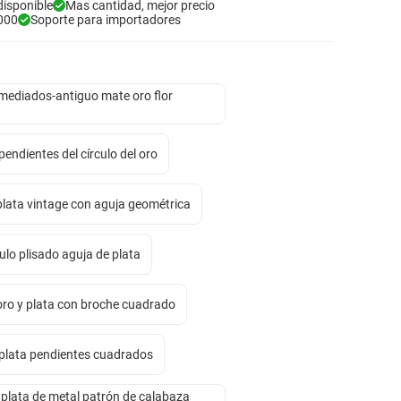
disponible
Mas cantidad, mejor precio
000
Soporte para importadores
 mediados-antiguo mate oro flor
pendientes del círculo del oro
plata vintage con aguja geométrica
ulo plisado aguja de plata
oro y plata con broche cuadrado
 plata pendientes cuadrados
 plata de metal patrón de calabaza