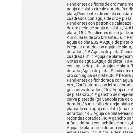
Pendientes de flores de oro mate me
aguja de plata-círculo dorado,Pendi
plata,Pendientes de círculo con patr
cuadrados con aguja de oro y plata
Pendientes con patrón de calabaza 
de oro perla de aguja de plata.,14 #
plata.,15 # Pendientes de oreja de o
Auriculares de oro brillante.,. 6 # 
aguja de plata,32 # Aguja de plata-o
irregular dorado con aguja de plata
dorados.,6 # Agujas de plata-Círculo
cuadrada,31 # Aguja de plata-geomet
Gotas de agua.,Aguja de plata. 18 #
con aguja de plata.,Aguja de plata. 
dorado.,Aguja de plata. Pendientes 
oro con aguja de plata.,36 # hebilla
Pendientes de flor dorada con aguja 
oro.,22#Costuras con letras doradas
guisantes dorados.,26 # Aguja de p
de plata-oro.,4 # gancho de oreja-am
curva plateada (galvanoplastia de or
dorada.,36 # Hebilla de oreja-plata 
plateado con aguja de plata (una de
dorados.,44 # Aguja de plata-Peas d
redondas doradas.,46 # gancho para
# Bola dorada con hebilla de oreja.,4
Aguja de plata-arco dorado entrelaz
entrelazado.,. 59 # Aguja de plata-