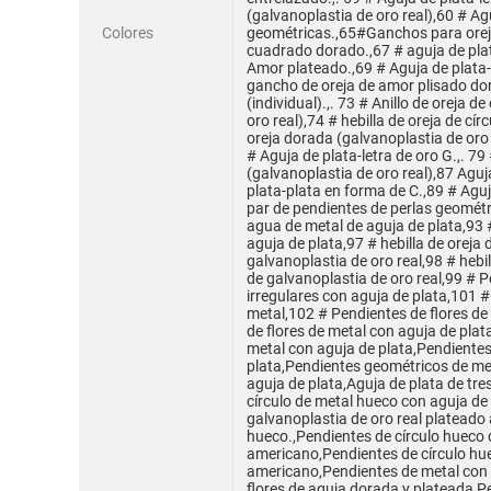
(galvanoplastia de oro real),60 # Ag
Colores
geométricas.,65#Ganchos para oreja
cuadrado dorado.,67 # aguja de plat
Amor plateado.,69 # Aguja de plata-a
gancho de oreja de amor plisado dor
(individual).,. 73 # Anillo de oreja d
oro real),74 # hebilla de oreja de cír
oreja dorada (galvanoplastia de oro
# Aguja de plata-letra de oro G.,. 7
(galvanoplastia de oro real),87 Aguj
plata-plata en forma de C.,89 # Aguj
par de pendientes de perlas geométr
agua de metal de aguja de plata,93 
aguja de plata,97 # hebilla de oreja 
galvanoplastia de oro real,98 # hebil
de galvanoplastia de oro real,99 # 
irregulares con aguja de plata,101 #
metal,102 # Pendientes de flores de
de flores de metal con aguja de pla
metal con aguja de plata,Pendiente
plata,Pendientes geométricos de me
aguja de plata,Aguja de plata de tr
círculo de metal hueco con aguja de
galvanoplastia de oro real plateado a
hueco.,Pendientes de círculo hueco
americano,Pendientes de círculo hu
americano,Pendientes de metal con 
flores de aguja dorada y plateada,P