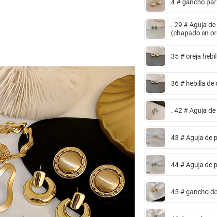
4 # gancho par
. 29 # Aguja de
(chapado en oro
35 # oreja hebi
36 # hebilla de
. 42 # Aguja de
43 # Aguja de 
44 # Aguja de 
45 # gancho de