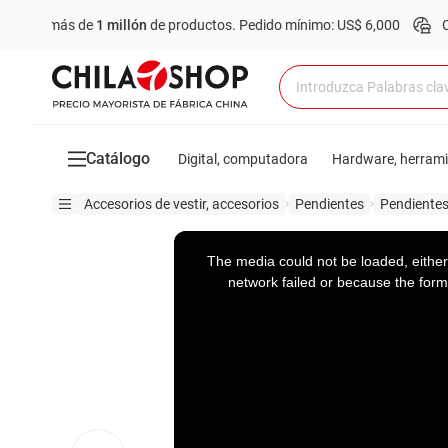
ás de
1 millón
de productos.
Pedido mínimo: US$ 6,000
Compra onl
Catálogo
Digital, computadora
Hardware, herram
Accesorios de vestir, accesorios
Pendientes
Pendiente
This
is
a
The media could not be loaded, either
modal
window.
network failed or because the form