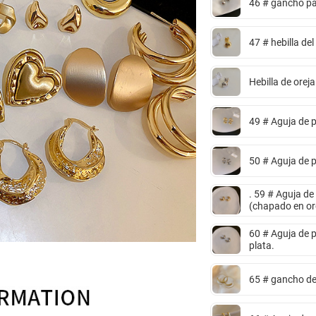
46 # gancho pa
47 # hebilla del
Hebilla de orej
49 # Aguja de 
50 # Aguja de p
. 59 # Aguja de
(chapado en oro
60 # Aguja de p
plata.
65 # gancho de 