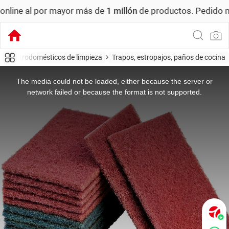
mayor más de
1 millón
de productos.
Pedido mínimo: US$ 6,
Electrodomésticos de limpieza
Trapos, estropajos, paños de cocina
This
is
a
The media could not be loaded, either because the server or
modal
window.
network failed or because the format is not supported.