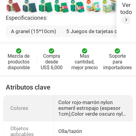
Ver
todo
Especificaciones:
A granel (15*10cm)
5 Juegos de tarjetas de pape
Mezcla de
Compra
Mas
Soporte
productos
desde
cantidad,
para
disponible
US$ 6,000
mejor precio
importadores
Atributos clave
Color rojo-marrón nylon
Colores
esmeril estropajo (espesor
1cm),Color verde oscuro nylon
esmeril estropajo (espesor
1cm),Hiestrón de diamante de
Objetos
poliéster verde (espesor 0,8
Olla/tazón
aplicables