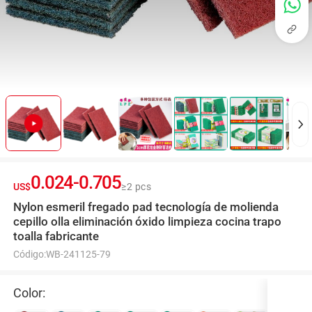
0.024
-
0.705
US$
≥2 pcs
Nylon esmeril fregado pad tecnología de molienda
cepillo olla eliminación óxido limpieza cocina trapo
toalla fabricante
Código:
WB-241125-79
Color: