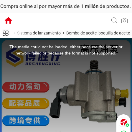
a online al por mayor más de
1 millón
de productos.
Pedid
esorios
Sistema de lanzamiento
Bomba de aceite, boquilla de aceite
This
is
a
The media could not be loaded, either because the server or
modal
window.
network failed or because the format is not supported.