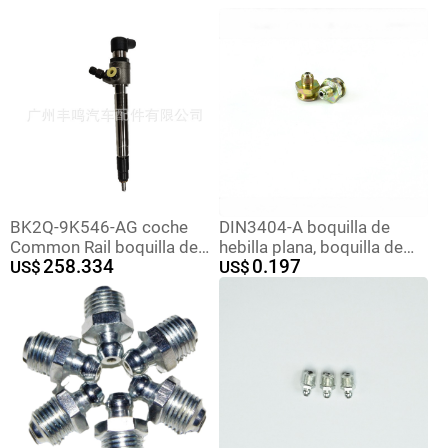
BK2Q-9K546-AG coche
DIN3404-A boquilla de
Common Rail boquilla de
hebilla plana, boquilla de
258.334
0.197
inyección de combustible
US$
grasa de herramienta
US$
adecuado para Ford
marina, PT1/8X17
inyector de combustible