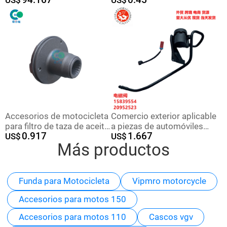
nuevo número 28489562 /
pistola de grasa boquilla de
25195088
grasa pistola de grasa
boquilla plana pistola de
grasa boquilla de alta gama
Accesorios de motocicleta
Comercio exterior aplicable
para filtro de taza de aceite
a piezas de automóviles
0.917
1.667
del motor CG150
US$
generales de válvula
US$
Más productos
solenoide de aluminio de
carbono 15839554
20952523 25932568
Funda para Motocicleta
Vipmro motorcycle
Accesorios para motos 150
Accesorios para motos 110
Cascos vgv