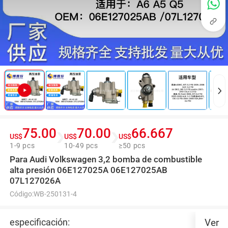
75.00
70.00
66.667
US$
US$
US$
1-9 pcs
10-49 pcs
≥50 pcs
Para Audi Volkswagen 3,2 bomba de combustible
alta presión 06E127025A 06E127025AB
07L127026A
Código:
WB-250131-4
especificación:
Ver