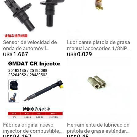
Sensor de velocidad de
Lubricante pistola de grasa
onda de automóvil
manual accesorios 1/8NPT
1.667
0.029
8651A066 31935 - 1XF01
US$
rosca americana, barato y
US$
31935 - 1XF00 8651A067
alta calidad
Fábrica original nuevo
Herramienta de lubricación
inyector de combustible
pistola de grasa estándar
94.167
0.45
28264952 / 25183185
US$
americano cabeza de
US$