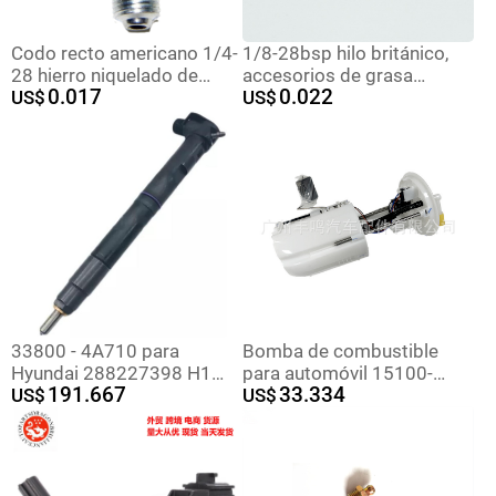
Codo recto americano 1/4-
1/8-28bsp hilo británico,
28 hierro niquelado de
accesorios de grasa
0.017
0.022
acero al carbono boquilla
US$
lubricante, pistola de grasa
US$
recta de acero inoxidable
lubricante boquilla de grasa
Boquilla de grasa de
comercio exterior
transfronterizo
33800 - 4A710 para
Bomba de combustible
Hyundai 288227398 H1
para automóvil 15100-
191.667
33.334
H300 I800 H100 Stare
US$
60K01 es adecuada para la
US$
bomba de filtro de
combustible Suzuki 16010-
ST5-933