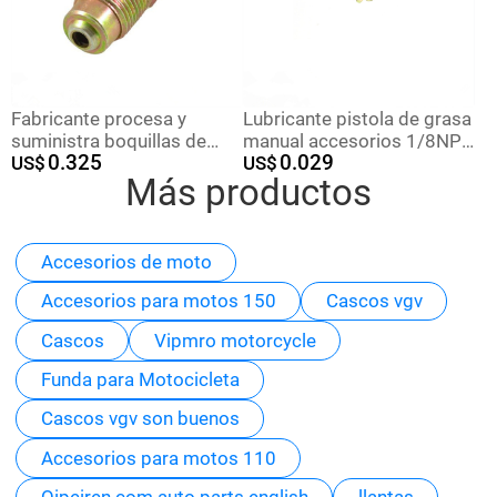
Fabricante procesa y
Lubricante pistola de grasa
suministra boquillas de
manual accesorios 1/8NPT
0.325
0.029
cadena galvanizadas de
US$
rosca americana, barato y
US$
Más productos
hierro de alta calidad kato
alta calidad
M16X1.5 galvanizadas de
alta calidad
Accesorios de moto
Accesorios para motos 150
Cascos vgv
Cascos
Vipmro motorcycle
Funda para Motocicleta
Cascos vgv son buenos
Accesorios para motos 110
Qipeiren.com auto parts english
llantas