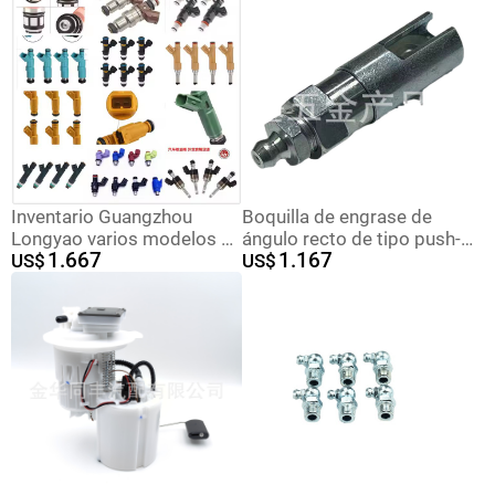
precio en lotes
boquilla de grasa pistola de
grasa Accesorios
Inventario Guangzhou
Boquilla de engrase de
Longyao varios modelos de
ángulo recto de tipo push-
1.667
1.167
boquilla de inyección
US$
in, boquilla para pistola de
US$
16600 - 73C00 16600 -
engrase, boquilla plana
41B00 A46 - H02
para pistola de engrase,
conector de engrase, punta
de aguja estrecha.