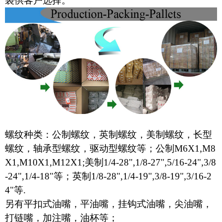
袋供客户选择。
螺纹种类：公制螺纹，英制螺纹，美制螺纹，长型
螺纹，轴承型螺纹，驱动型螺纹等；公制M6X1,M8
X1,M10X1,M12X1;美制1/4-28",1/8-27",5/16-24",3/8
-24",1/4-18"等；英制1/8-28",1/4-19",3/8-19",3/16-2
4"等.
另有平扣式油嘴，平油嘴，挂钩式油嘴，尖油嘴，
打链嘴，加注嘴，油杯等；