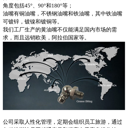
角度包括45
°、
90
°
和180
°
等；
油嘴有铜油嘴，不锈钢油嘴和铁油嘴，其中铁油嘴
可镀锌，镀镍和镀铜等。
我们工厂生产的黄油嘴不仅能满足国内市场的需
求，而且远销欧美，阿拉伯国家等。
公司采取人性化管理，定期会组织员工旅游，通过