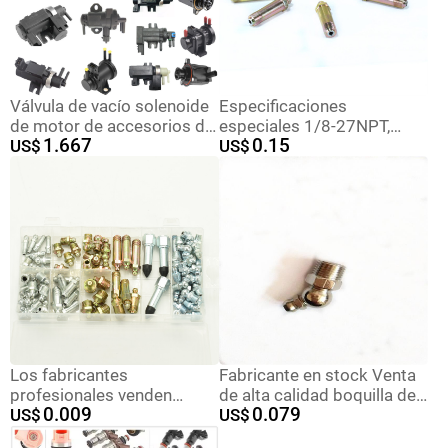
Válvula de vacío solenoide
Especificaciones
de motor de accesorios de
especiales 1/8-27NPT,
1.667
0.15
motocicleta en stock para
US$
boquilla de engrase
US$
válvula solenoide de
extendida de 44 mm
escape de Volvo 31321694
suministrada por el
fabricante
Los fabricantes
Fabricante en stock Venta
profesionales venden
de alta calidad boquilla de
0.009
0.079
boquilla de grasa lubricante
US$
grasa lubricante
US$
con alta calidad y alto
M12X1X45DE niquelado