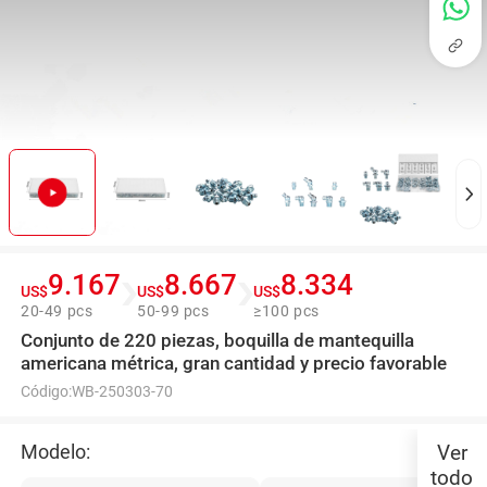
9.167
8.667
8.334
US$
US$
US$
20-49 pcs
50-99 pcs
≥100 pcs
Conjunto de 220 piezas, boquilla de mantequilla
americana métrica, gran cantidad y precio favorable
Código:
WB-250303-70
Modelo:
Ver
todo