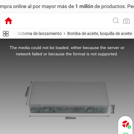
nline al por mayor más de
1 millón
de productos.
Pedido m
esorios
Sistema de lanzamiento
Bomba de aceite, boquilla de aceite
This
is
a
The media could not be loaded, either because the server or
modal
window.
network failed or because the format is not supported.