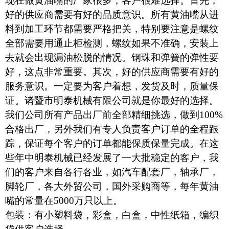
现在做黄油嘴的厂家很多，客户很难选择。首先，
好的供应商需要有好的品质意识。所有黄油嘴从进
料到加工环节都需要严格把关，特别要注意是螺纹
全部需要用通止柜检测，螺纹如果不准确，安装上
去就会出现漏油松脱的情况。钢珠和弹簧的弹性要
好，这点非常重要。其次，好的供应商需要有好的
服务意识。一定要为客户着想，发货及时，质量保
证。诸暨市明泰机械有限公司就是你最好的选择。
我们公司所有产品出厂前全部精细挑选，做到100%
合格出厂，另外我们有专人负责客户订单的全程跟
踪，保证每个客户的订单都能保质保量完成。在这
些年中明泰机械已经发展了一大批稳定的客户，我
们的客户来自各行各业，如汽车配套厂，轴承厂，
脚轮厂，各大外贸公司，国外采购商等，每年黄油
嘴的常量在5000万只以上。
包装：有小塑料袋，彩盒，白盒，中性纸箱，编织