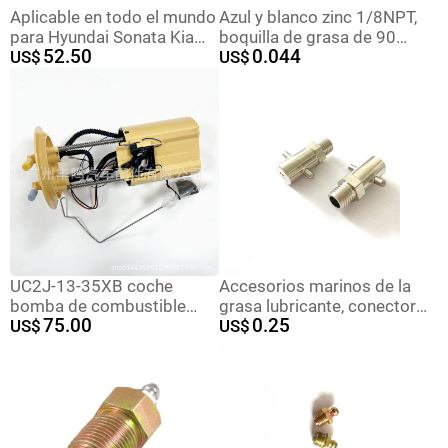
Aplicable en todo el mundo
Azul y blanco zinc 1/8NPT,
para Hyundai Sonata Kia
boquilla de grasa de 90
52.50
0.044
Optima 2015 - 2020
US$
grados, pistola de grasa
US$
31110-D5500 *
lubricante grasa
Accesorios
UC2J-13-35XB coche
Accesorios marinos de la
bomba de combustible
grasa lubricante, conector
75.00
0.25
adecuado para BT50
US$
del aceite, Boca del gancho
US$
Ranger ab39-9h307-ec