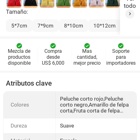
todo
Tamaño:
5*7cm
7*9cm
8*10cm
10*12cm
12*1
Mezcla de
Compra
Mas
Soporte
productos
desde
cantidad,
para
disponible
US$ 6,000
mejor precio
importadores
Atributos clave
Peluche corto rojo,Peluche
Colores
corto negro,Amarillo de felpa
corta,Fruta corta de felpa
verde,Caqui de felpa
corta,Peluche corto gris
Dureza
Suave
plateado,Peluche corto verde
oscuro,Rojo vino de felpa