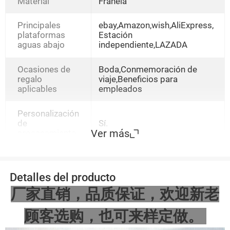
corta,Peluche corto azul
Material
Franela
oscuro,Rosa felpa
corta,Peluche corto
Principales
ebay,Amazon,wish,AliExpress,
beige,Luche corto lago
plataformas
Estación
azul,Peluche corto
aguas abajo
independiente,LAZADA
marrón,Corto felpa
naranja,Peluche corto azul
marino,Peluche corto púrpura
Ocasiones de
Boda,Conmemoración de
claro,Peluche corto púrpura
regalo
viaje,Beneficios para
oscuro,Peluche corto gris
aplicables
empleados
oscuro,Rosa de felpa corta
roja,Peluche corto rosa
Personalización
oscuro,Bolso de terciopelo
de
Sí.
dorado rojo,Bolso de
Ver más
procesamiento
terciopelo dorado rojo
vino,Bolso de terciopelo
dorado negro,Bolso de
terciopelo dorado azul
Detalles del producto
厂家直销，品质保证，欢迎新老
顾客选购，也可来样定做。