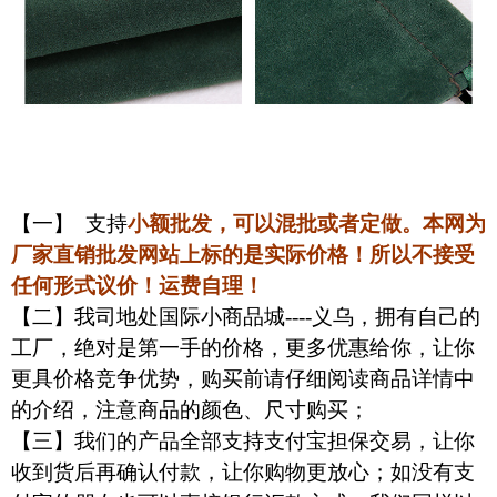
【一】
支持
小额批发，可以混批或者定做
。
本网为
厂家直销批发网站上标的是实际价格！所以不接受
任何形式议价！
运费自理！
【二】
我司地处国际小商品城
----
义乌，拥有自己的
工厂，绝对是第一手的价格，更多优惠给你，让你
更具价格竞争优势，
购买前请仔细阅读商品详情中
的介绍，注意商品的颜色、尺寸购买；
【三】
我们的产品全部支持支付宝担保交易，让你
收到货后再确认付款，让你购物更放心；如没有支