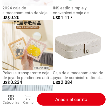
2024 caja de
INS estilo simple y
almacenamiento de viaje
conveniente caja de
0.20
1.117
de espejo cruzado, una
US$
almacenamiento de joyas
US$
pieza de diseño de
collar pendientes pequeña
partición de cuadrícula
bolsa de joyas caja de
múltiple, collar, anillo,
joyas de viaje anti-
joyero de almacenamiento
oxidación
Película transparente caja
Caja de almacenamiento de
de joyería pendientes anti-
joyas de suministro directo
0.234
2.084
gris anti-suelo anti-
US$
transfronterizo, caja de
US$
oxidación caja portátil
joyería doméstica portátil
moda simple collar caja de
de doble capa para
almacenamiento
pendientes, anillos,
Añadir al carrito
collares, caja de joyería
Categorías
Carrito
multicapa