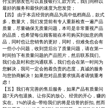
付宝的朋友也可以直接银行汇款方式，我们同样以
最好的服务和最快的速度为您发货；
【四】
由于本店经营的商品为高中低档商品，款式
多，数量大，
我们发货前有专人重新检查一遍产品
质量，尽量确保无质量问题，
本司是非常重视产品
的品质，也希望每位顾客能在本司购买到如意的商
品，同时也让您销售的更好，同时，但难免也会有
一些小小问题，收到货后出了质量问题，请在第一
时间拍下有质量问题的产品照片，然后联系我们。
我们会及时和您沟通联系，我们也会在第一时间为
您解决，我司一定会抱着负责的态度，真诚的服务
与您协商解决！
如果您对品质要求慎高者请慎重考
虑！
【五】
我们有完善的售后服务，如果产品有质量问
题7
天内包退换。让你买的放心、经营的开心，赚的
实在。1%的误会~带给我们的将是信誉的折扣, 然而