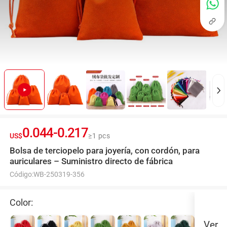
0.044
-
0.217
US$
≥1 pcs
Bolsa de terciopelo para joyería, con cordón, para
auriculares – Suministro directo de fábrica
Código:
WB-250319-356
Color:
Ver