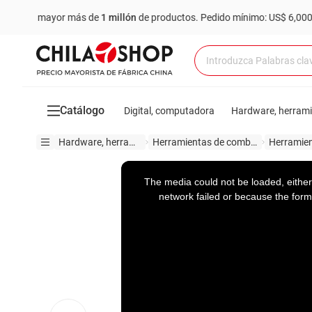
r mayor más de
1 millón
de productos.
Pedido mínimo: US$ 6,000
Co
Catálogo
Digital, computadora
Hardware, herram
Hardware, herramientas
Herramientas de combinación
This
is
a
The media could not be loaded, either
modal
window.
network failed or because the form