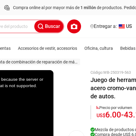
mpra online al por mayor más de
1 millón
de productos.
Pedido mínimo:
Buscar
Entregar a:
US
ientas
Accesorios de vestir, accesorios
Oficina, cultura
Bebidas 
Herramienta de combinación de reparación de máquinas
Código:
WB-250319-563
Juego de herrami
 because the server or
at is not supported.
acero cromo-vana
de autos.
Precio por volumen
6.00
-
43
US$
Mezcla de productos 
Compra desde US$ 6,