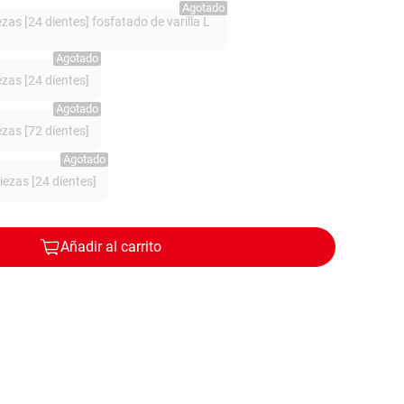
Agotado
zas [24 dientes] fosfatado de varilla L
Agotado
zas [24 dientes]
Agotado
zas [72 dientes]
Agotado
ezas [24 dientes]
Añadir al carrito