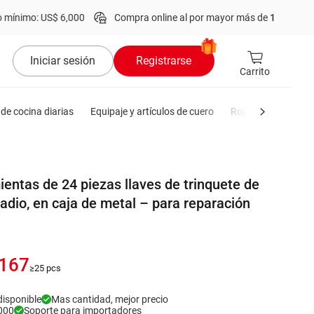
 US$ 6,000
Compra online al por mayor más de
1 millón
de product
Iniciar sesión
Registrarse
Carrito
de cocina diarias
Equipaje y artículos de cuero
Ropa de hombre
entas de 24 piezas llaves de trinquete de
dio, en caja de metal – para reparación
.167
≥25 pcs
disponible
Mas cantidad, mejor precio
000
Soporte para importadores