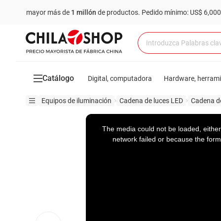
yor más de
1 millón
de productos.
Pedido mínimo: US$ 6,000
Compr
Catálogo
Digital, computadora
Hardware, herram
Equipos de iluminación
Cadena de luces LED
Cadena de
This
is
a
The media could not be loaded, either
modal
window.
network failed or because the form