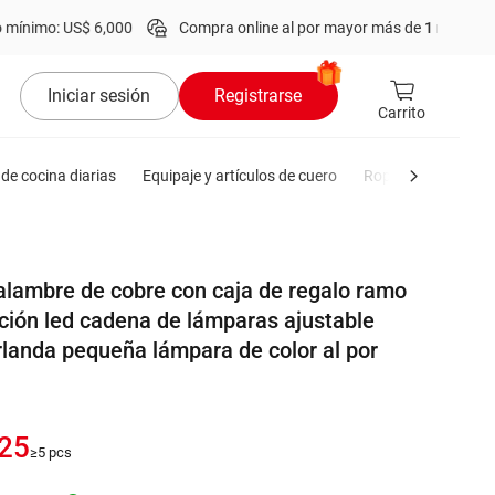
$ 6,000
Compra online al por mayor más de
1 millón
de productos.
Iniciar sesión
Registrarse
Carrito
de cocina diarias
Equipaje y artículos de cuero
Ropa de hombre
alambre de cobre con caja de regalo ramo
ción led cadena de lámparas ajustable
landa pequeña lámpara de color al por
125
≥5 pcs