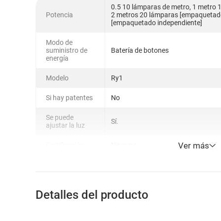
0.5 10 lámparas de metro, 1 metro 
Potencia
2 metros 20 lámparas [empaquetado
[empaquetado independiente]
Modo de
suministro de
Batería de botones
energía
Modelo
Ry1
Si hay patentes
No
Se puede
Sí.
ajustar la luz
Ver más
Certificación
Ninguno
Detalles del producto