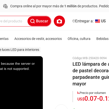
a online al por mayor más de
1 millón
de productos.
Pedido mínimo: US
Buscar
Entregar a:
US
ientas
Accesorios de vestir, accesorios
Oficina, cultura
Bebidas 
 luces LED para interiores
Código:
WB-250420-9094
LED lámpara de 
 because the server or
at is not supported.
de pastel decora
parpadeante guir
mayor
Precio por volumen
0.07
-
0.
US$