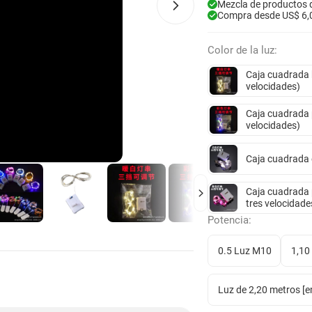
Mezcla de productos 
Compra desde US$ 6,
Color de la luz:
Caja cuadrada b
velocidades)
Caja cuadrada p
velocidades)
Caja cuadrada e
Caja cuadrada 
tres velocidade
Potencia:
0.5 Luz M10
1,10
Luz de 2,20 metros [e