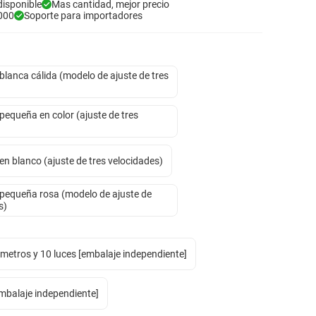
disponible
Mas cantidad, mejor precio
000
Soporte para importadores
lanca cálida (modelo de ajuste de tres
equeña en color (ajuste de tres
n blanco (ajuste de tres velocidades)
pequeña rosa (modelo de ajuste de
s)
 metros y 10 luces [embalaje independiente]
mbalaje independiente]