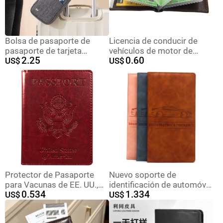
Bolsa de pasaporte de
Licencia de conducir de
pasaporte de tarjeta
vehículos de motor de
2.25
0.60
múltiple para viajes al
US$
moda para hombres y
US$
extranjero bolsas de
mujeres certificado tarjeta
tarjetas portátiles
titular tarjeta caso de cuero
multifuncionales de
de conducción de gran
embarque al por mayor
capacidad en stock al por
mayor
Protector de Pasaporte
Nuevo soporte de
para Vacunas de EE. UU.,
identificación de automóvil
0.534
1.334
Personalizable con Funda
US$
multifuncional unisex
US$
de Cuero Sintético PU y
simple, paquete de tarjeta
Bolsa de Cuero para
de pasaporte, paquete de