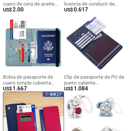
cuero de cera de aceite
licencia de conducir de
2.00
0.617
retro Cartera de
US$
coche nuevo, venta al por
US$
identificación
mayor del fabricante,
multifuncional Caja de
logotipo personalizable
tarjeta de almacenamiento
para publicidad, tarjetero
de múltiples tarjetas
de gran capacidad para
Carpeta de pasaporte en el
licencia de conducir
extranjero RFID
Bolsa de pasaporte de
Clip de pasaporte de PU de
cuero simple cubierta
punto caliente
1.667
1.084
protectora del pasaporte
US$
transfronterizo RFID
US$
titular de la tarjeta
paquete de tarjeta de oro
multifunción boleto de viaje
rosa cubierta de visa de
certificado bolsa de
turista almacenamiento
almacenamiento
multicapa de alta calidad y
bajo precio