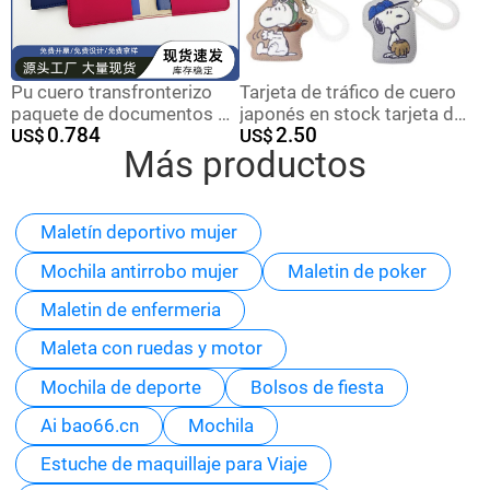
Pu cuero transfronterizo
Tarjeta de tráfico de cuero
paquete de documentos de
japonés en stock tarjeta de
0.784
2.50
borde de aceite pasaporte
US$
control de acceso tarjeta
US$
Más productos
de viaje al extranjero este
bolsa de tarjeta con cuerda
paquete de pasaporte de
de tracción telescópica
cubierta de la carpeta de
pasaporte fabricante de
Maletín deportivo mujer
pasaporte
Mochila antirrobo mujer
Maletin de poker
Maletin de enfermeria
Maleta con ruedas y motor
Mochila de deporte
Bolsos de fiesta
Ai bao66.cn
Mochila
Estuche de maquillaje para Viaje