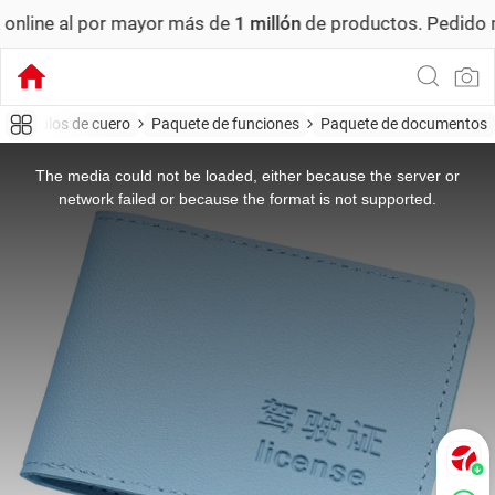
r mayor más de
1 millón
de productos.
Pedido mínimo: US$ 
y artículos de cuero
Paquete de funciones
Paquete de documentos
This
is
a
The media could not be loaded, either because the server or
modal
window.
network failed or because the format is not supported.