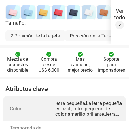
Ver
todo
Tamaño:
2 Posición de la tarjeta
Posición de la Tarjeta 4
Mezcla de
Compra
Mas
Soporte
productos
desde
cantidad,
para
disponible
US$ 6,000
mejor precio
importadores
Atributos clave
letra pequeña,La letra pequeña
Color
es azul.,Letra pequeña de
color amarillo brillante.,letra
pequeña roja,Pequeño
negro,letras pequeñas
Temporada de