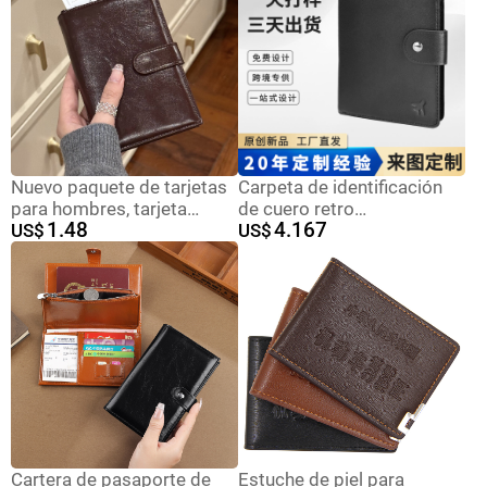
Pasaporte
tarjeta de almacenamiento
de boletos
transfronterizos, juego de
tarjeta
Nuevo paquete de tarjetas
Carpeta de identificación
para hombres, tarjeta
de cuero retro
1.48
4.167
bancaria, licencia de
US$
transfronteriza
US$
conducir, tarjeta multiplaza,
personalizada RFID
cartera, tarjeta, cartera,
antirrobo cepillo bolsa de
pasaporte, bolsa
identificación múltiples
tarjetas airtag pasaporte
billetera
Cartera de pasaporte de
Estuche de piel para