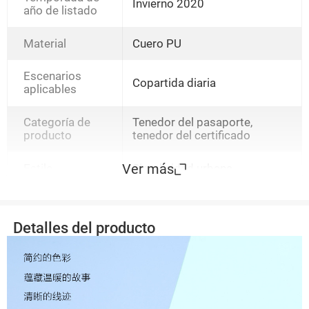
blancas,pequeño marrón,Letra
Invierno 2020
año de listado
pequeña rosa roja,pequeño
gris,Letra pequeña azul
hielo,Frijoles verdes
Material
Cuero PU
pequeños.,Letra pequeña de
color amarillo claro.
Escenarios
Copartida diaria
aplicables
Categoría de
Tenedor del pasaporte,
producto
tenedor del certificado
Ver más
Estilo
Simplicidad urbana
Detalles del producto