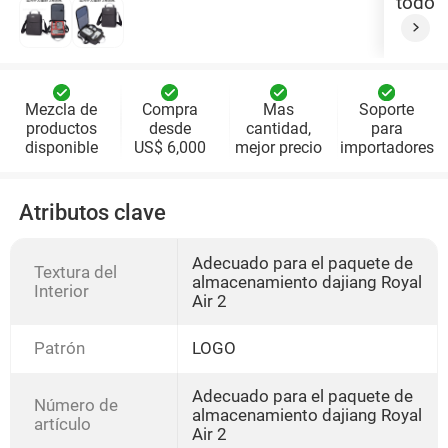
todo
Mezcla de
Compra
Mas
Soporte
productos
desde
cantidad,
para
disponible
US$ 6,000
mejor precio
importadores
Atributos clave
Adecuado para el paquete de
Textura del
almacenamiento dajiang Royal
Interior
Air 2
Patrón
LOGO
Adecuado para el paquete de
Número de
almacenamiento dajiang Royal
artículo
Air 2