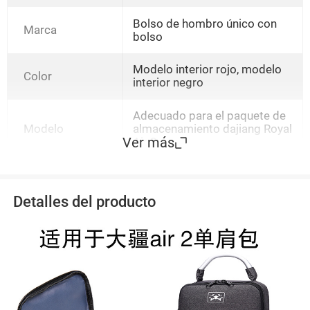
Bolso de hombro único con
Marca
bolso
Modelo interior rojo, modelo
Color
interior negro
Adecuado para el paquete de
Modelo
almacenamiento dajiang Royal
Ver más
Air 2
Detalles del producto