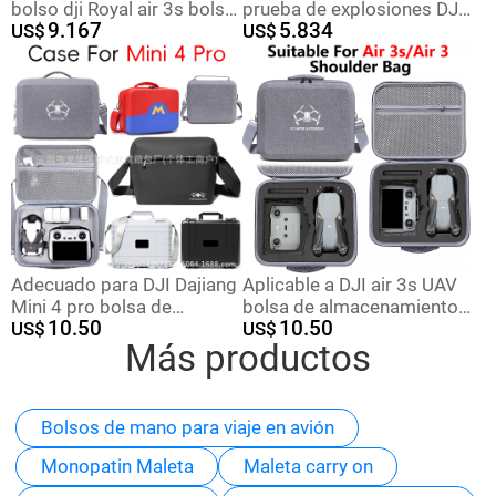
bolso dji Royal air 3s bolso
prueba de explosiones DJI
9.167
5.834
de almacenamiento
US$
NEO bolsa de
US$
universal bolso de hombro
almacenamiento DJI neo
portátil mochila dron
caja pequeña a prueba de
explosiones tanque
impermeable portátil al aire
libre portátil
Adecuado para DJI Dajiang
Aplicable a DJI air 3s UAV
Mini 4 pro bolsa de
bolsa de almacenamiento
10.50
10.50
almacenamiento Mini 4 pro
US$
DJI air 3s bolsa de
US$
Más productos
portátil caso mini4 pro
almacenamiento portátil a
changfei
prueba de caídas
Bolsos de mano para viaje en avión
Monopatin Maleta
Maleta carry on