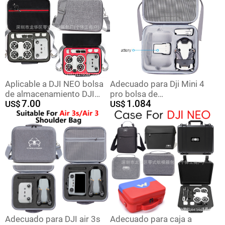
crossbody portátil UAV
crossbody maleta
bolsa protectora
Aplicable a DJI NEO bolsa
Adecuado para Dji Mini 4
de almacenamiento DJI
pro bolsa de
7.00
1.084
NEO caja de
US$
almacenamiento Dji Mini 4
US$
almacenamiento de edición
pro UAV bolsa de
de Flying Bag accesorios
almacenamiento portátil
impermeables bolsa de
resistente a la presión
hombro de edición de
Flying
Adecuado para DJI air 3s
Adecuado para caja a