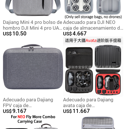
Dajiang Mini 4 pro bolso de
Adecuado para DJI NEO
hombro DJI Mini 4 pro UAV
caja de almacenamiento dji
10.50
4.667
con pantalla con bolsa de
US$
neo bolsa de transporte
US$
pantalla bolsa changfei
caja de almacenamiento
portátil bolsa de drones
bolsa de almacenamiento
independiente
Adecuado para Dajiang
Adecuado para Dajiang
FPV caja de
avata caja de
9.167
11.667
almacenamiento FPV
US$
almacenamiento avata
US$
experiencia de carreras
maleta Racing experiencia
gafas bolsa de
gafas bolsa de
almacenamiento
almacenamiento