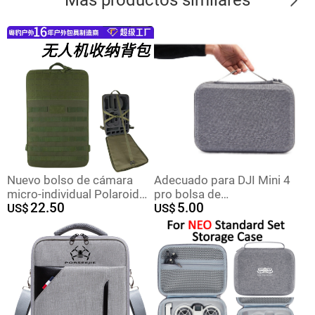
Nuevo bolso de cámara
Adecuado para DJI Mini 4
micro-individual Polaroid
pro bolsa de
22.50
5.00
SLR bolso de cámara
US$
almacenamiento DJI Mini 4
US$
digital hombro exterior
pro Changfei caja de
impermeable mochila dron
almacenamiento a prueba
personalizada
de agua bolsa de
accesorios