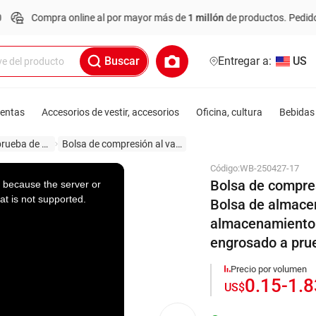
ra online al por mayor más de
1 millón
de productos.
Pedido mínimo: US
Buscar
Entregar a:
US
ientas
Accesorios de vestir, accesorios
Oficina, cultura
Bebidas 
Almacenamiento a prueba de polvo
Bolsa de compresión al vacío
Código:
WB-250427-17
Bolsa de compres
 because the server or
at is not supported.
Bolsa de almace
almacenamiento 
engrosado a pru
Precio por volumen
0.15
-
1.
US$