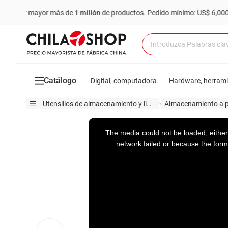
ayor más de
1 millón
de productos.
Pedido mínimo: US$ 6,000
Comp
Catálogo
Digital, computadora
Hardware, herram
Utensilios de almacenamiento y limpieza
This
is
a
The media could not be loaded, either
modal
window.
network failed or because the form