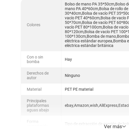
Bolso de mano PA 35*50cm,Bolso de
mano PA 40*60cm,Bolsa de rollo de
30*40cm,Bolsa de vacío PET 35*50c
vacío PET 40*60cm,Bolsa de vacío 
50*70cm,Bolsa de vacío PET 60*80
Colores
vacío PET 80*100cm,Bolsa de vacío
80*120cm,Bolsa de vacío PET 100*
100*130cm,Bomba de mano,Bomba e
eléctrica estándar europea,Bomba e
eléctrica estándar británica
Con o sin
Hay
bomba
Derechos de
Ninguno
autor
Material
PET PE material
Principales
plataformas
ebay,Amazon,wish,AliExpress,Estac
aguas abajo
Forma
Tipo de extracción de presión de bol
Ver más
comprimida