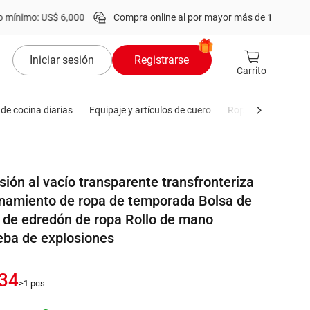
$ 6,000
Compra online al por mayor más de
1 millón
de productos
Iniciar sesión
Registrarse
Carrito
de cocina diarias
Equipaje y artículos de cuero
Ropa de hombre
ión al vacío transparente transfronteriza
namiento de ropa de temporada Bolsa de
de edredón de ropa Rollo de mano
eba de explosiones
834
≥1 pcs