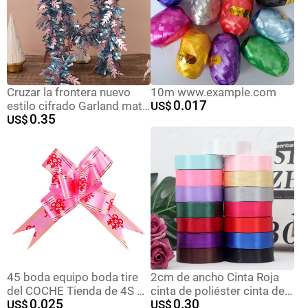
Cruzar la frontera nuevo
10m www.example.com
0.017
estilo cifrado Garland mate
US$
0.35
trigo oreja color raya lana
US$
raya cinta vacaciones
diseño fiesta Día de Año
Nuevo decoración de
Navidad
45 boda equipo boda tire
2cm de ancho Cinta Roja
del COCHE Tienda de 4S de
cinta de poliéster cinta de
0.025
0.30
flores entrega espejo
US$
embalaje de regalo cinta
US$