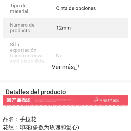
púrpura,Borde dorado
Tipo de
Cinta de opciones
amarillo,Borde Dorado
material
Verde,Azul Borde
dorado,Borde Dorado Rosa
Número de
Roja,Borde dorado rosa claro
12mm
producto
Si la
exportación
transfronteriza
No
está disponible
Ver más
exclusivamente
Detalles del producto
品名：手拉花
花纹：印花(多数为玫瑰和爱心)