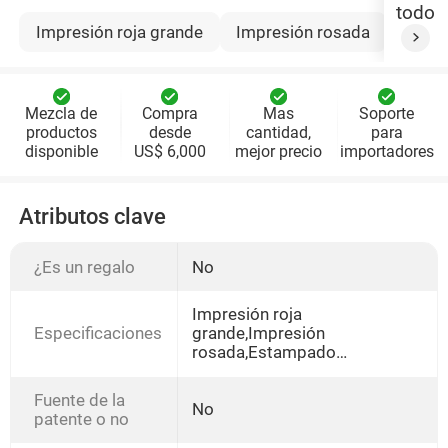
todo
Impresión roja grande
Impresión rosada
Estam
Mezcla de
Compra
Mas
Soporte
productos
desde
cantidad,
para
disponible
US$ 6,000
mejor precio
importadores
Atributos clave
¿Es un regalo
No
Impresión roja
Especificaciones
grande,Impresión
rosada,Estampado
púrpura,Impresión
amarilla,Impresión
Fuente de la
verde,Impresión azul,Borde
No
patente o no
Dorado Rojo,Borde dorado
rosa,Phnom Penh