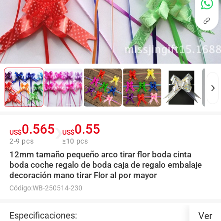
0.565
0.55
US$
US$
2-9 pcs
≥10 pcs
12mm tamaño pequeño arco tirar flor boda cinta
boda coche regalo de boda caja de regalo embalaje
decoración mano tirar Flor al por mayor
Código:
WB-250514-230
Especificaciones:
Ver