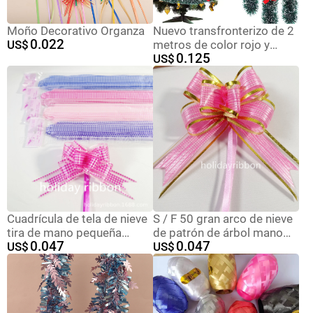
Moño Decorativo Organza
Nuevo transfronterizo de 2
0.022
US$
metros de color rojo y
0.125
verde de la boda de
US$
Navidad decoración de
festividades de flores de
rayas
Cuadrícula de tela de nieve
S / F 50 gran arco de nieve
tira de mano pequeña
de patrón de árbol mano
0.047
0.047
fresca moda cuadrada
US$
tira de flores de regalo de
US$
mariposa dibujo de flores
automóvil de boda
decoración de fiesta de
embalaje corteza de flores
cumpleaños