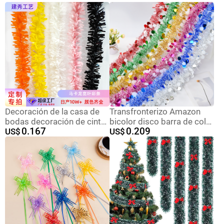
Decoración de la casa de
Transfronterizo Amazon
bodas decoración de cinta
bicolor disco barra de color
0.167
0.209
decoración de día de Año
US$
Navidad Fiesta de
US$
Nuevo decoración de flores
decoración barra de color
fiesta decoración de
2m 5 capas de cifrado
suministros de fiesta de
San Valentín props boda