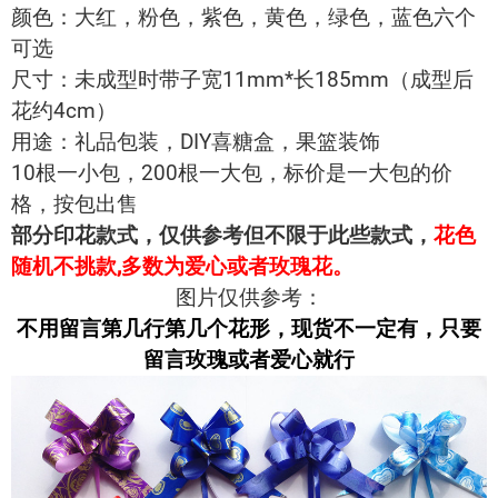
颜色：大红，粉色，紫色，黄色，绿色，蓝色六个
可选
尺寸：未成型时带子宽11mm*长185mm（成型后
花约4cm）
用途：礼品包装，DIY喜糖盒，果篮装饰
10根一小包，200根一大包，标价是一大包的价
格，按包出售
部分印花款式，仅供参考但不限于此些款式，
花色
随机不挑款,多数为爱心或者玫瑰花。
图片仅供参考：
不用留言第几行第几个花形，现货不一定有，只要
留言玫瑰或者爱心就行