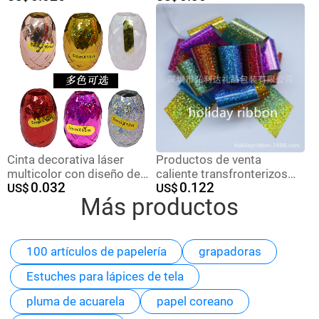
retrovisor coche manejar
ventas directas de fábrica
corbata flor tienda de
flores bonsai decoración
cinta
Cinta decorativa láser
Productos de venta
multicolor con diseño de
caliente transfronterizos
0.032
0.122
rugby, para bodas, fiestas o
US$
regalos de Navidad mano
US$
Más productos
celebraciones, ata globos
bola impresa cinta de
dibujo de flores bola de
cinta de plástico arco
100 artículos de papelería
grapadoras
Estuches para lápices de tela
pluma de acuarela
papel coreano