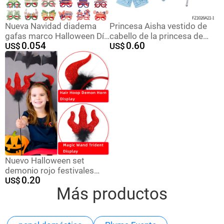
Nueva Navidad diadema
Princesa Aisha vestido de
gafas marco Halloween Día
cabello de la princesa de
0.054
0.60
de San Valentín gafas de
US$
nieve vestido de la princesa
US$
Santa Claus gafas Fiesta de
de nieve corona varita
Navidad
mágica anillo pendientes
set de seis piezas
Nuevo Halloween set
demonio rojo festivales
0.20
espectáculo de baile de
US$
Más productos
maquillaje props corno de
toro anillo tridente bastón