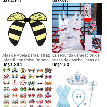
2.917
0.974
luminosa de Halloween
US$
la foto de un año de edad
US$
fluorescente reloj de
Partido de oro rosa selfie
rendimiento máscara
accesorios kit con palo
fantasma COS TikTok
mismo estilo
Alas de Abeja para Disfraz
La segunda generación de
Infantil, con Polvo Dorado
líneas de gancho líneas de
1.334
2.50
US$
dibujo blanco máscara
US$
rígida de cara a la cara de
los niños DIY máscara de
graffiti pintada a mano