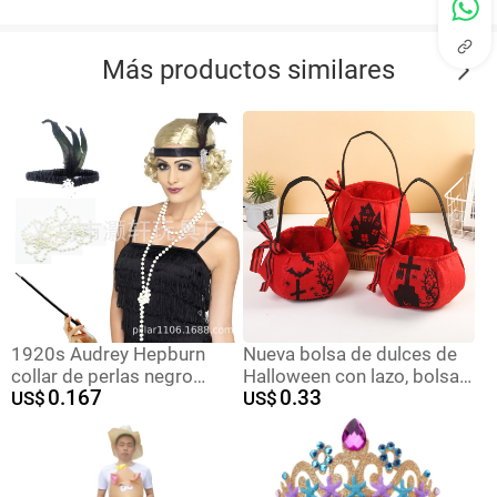
Más productos similares
1920s Audrey Hepburn
Nueva bolsa de dulces de
collar de perlas negro
Halloween con lazo, bolsa
0.167
0.33
tabaco varilla fuego placa
US$
de dulces, bolsa de
US$
galvanoplastia con cuentas
calabaza tridimensional
negro rojo diadema traje
portátil, regalo para niños,
festival de fantasmas
transfronterizo