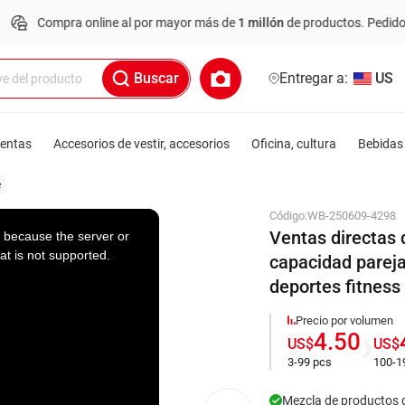
mpra online al por mayor más de
1 millón
de productos.
Pedido mínimo:
Buscar
Entregar a:
US
ientas
Accesorios de vestir, accesorios
Oficina, cultura
Bebidas 
e
Código:
WB-250609-4298
Ventas directas
 because the server or
at is not supported.
capacidad pareja
deportes fitnes
Precio por volumen
4.50
US$
US$
3-99 pcs
100-1
Mezcla de productos 