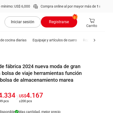
 US$ 6,000
Compra online al por mayor más de
1 millón
de product
Iniciar sesión
Registrarse
Carrito
de cocina diarias
Equipaje y artículos de cuero
Ropa de hombre
 de fábrica 2024 nueva moda de gran
 bolsa de viaje herramientas función
s bolsa de almacenamiento marea
4.334
4.167
US$
99 pcs
≥200 pcs
disponible
Mas cantidad, mejor precio