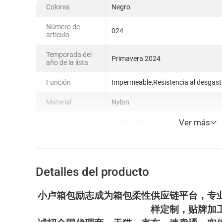
Colores
Negro
Número de
024
artículo
Temporada del
Primavera 2024
año de la lista
Función
Impermeable,Resistencia al desgas
Material
Nylon
Ver más
Patrón
Color sólido
Detalles del producto
小卢箱包励志成为箱包柔性供应链平台，专
样定制，贴牌加