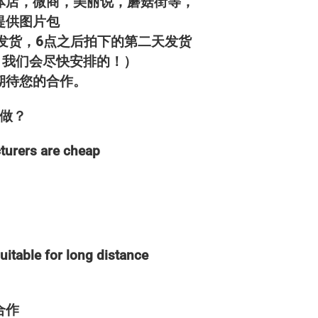
体店，微商，美丽说，蘑菇街等，
提供图片包
天发货，6点之后拍下的第二天发货
，我们会尽快安排的！）
期待您的合作。
做？
rers are cheap
ble for long distance
合作