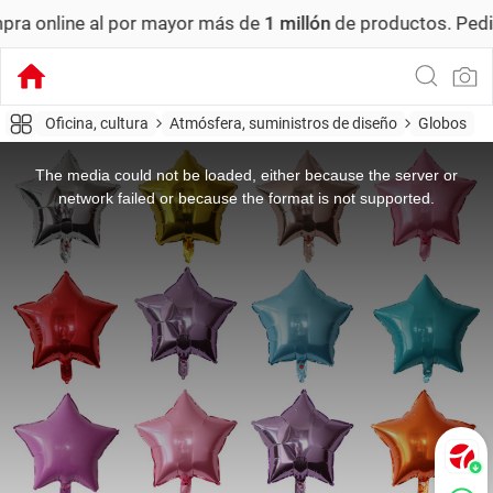
ne al por mayor más de
1 millón
de productos.
Pedido míni
Oficina, cultura
Atmósfera, suministros de diseño
Globos
This
is
a
The media could not be loaded, either because the server or
modal
window.
network failed or because the format is not supported.