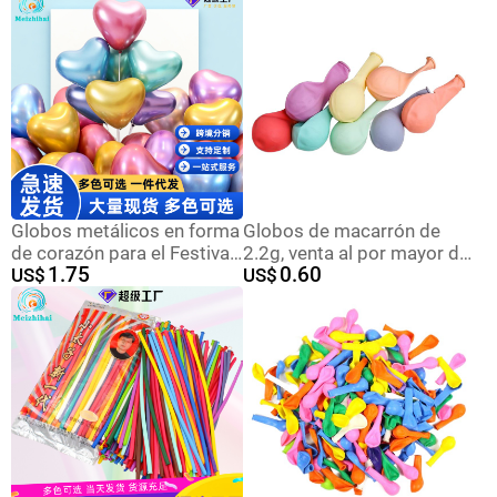
de vino decoración de
engrosada mate Rosa
globos de hojas
Globo Rojo
Globos metálicos en forma
Globos de macarrón de
de corazón para el Festival
2.2g, venta al por mayor del
1.75
0.60
Qixi, cumpleaños estilo
US$
fabricante original,
US$
Instagram, ceremonia de
decoración para salones de
mayor edad, fiesta,
bodas, globos para bodas,
decoración de bodas,
globos de látex para
colores variados.
decoración de fiestas