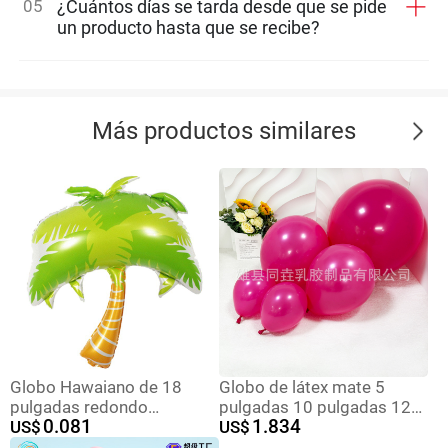
05
¿Cuántos días se tarda desde que se pide
un producto hasta que se recibe?
Más productos similares
Globo Hawaiano de 18
Globo de látex mate 5
pulgadas redondo
pulgadas 10 pulgadas 12
0.081
1.834
Flamingo globo de película
US$
pulgadas 18 pulgadas
US$
de aluminio Flamingo copa
decoración fiesta