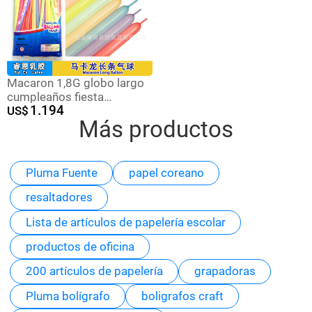
Macaron 1,8G globo largo
cumpleaños fiesta
1.194
decoración globo boda
US$
Más productos
lugar diseño engrosado
globo largo
Pluma Fuente
papel coreano
resaltadores
Lista de artículos de papelería escolar
productos de oficina
200 artículos de papelería
grapadoras
Pluma bolígrafo
boligrafos craft