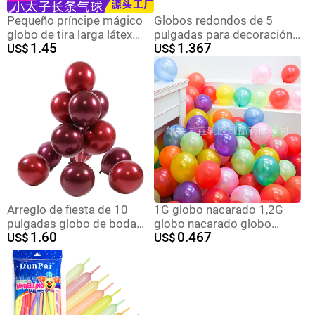
Pequeño príncipe mágico
Globos redondos de 5
globo de tira larga látex
pulgadas para decoración
1.45
1.367
engrosado cumpleaños
US$
de bodas, globos de látex
US$
niños globo puesto
transparentes al por mayor,
mercado nocturno venta
juego de globos para
decoración decoración
arreglos de cumpleaños
infantiles
Arreglo de fiesta de 10
1G globo nacarado 1,2G
pulgadas globo de boda
globo nacarado globo
1.60
0.467
cubierta interior metal azul
US$
redondo de látex arreglo de
US$
globo de confesión de
boda fiesta de cumpleaños
doble capa Globo de color
de tiro al por mayor
púrpura cereza