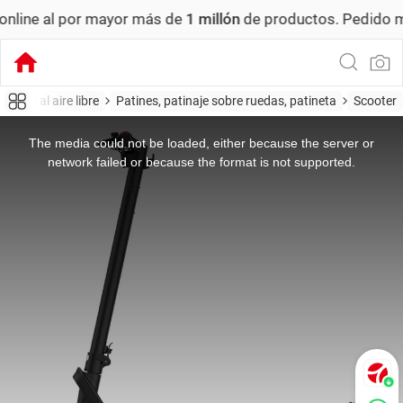
r mayor más de
1 millón
de productos.
Pedido mínimo: US$ 
portes al aire libre
Patines, patinaje sobre ruedas, patineta
Scooter
This
is
a
The media could not be loaded, either because the server or
modal
window.
network failed or because the format is not supported.