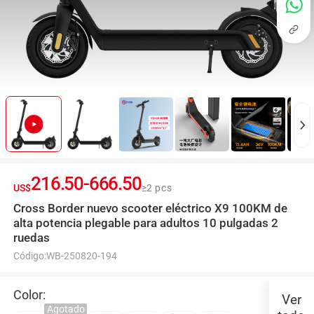
216.50
-
666.50
US$
≥2 pcs
Cross Border nuevo scooter eléctrico X9 100KM de
alta potencia plegable para adultos 10 pulgadas 2
ruedas
Código:
WB-250820-194
Color:
Ver
Agotado