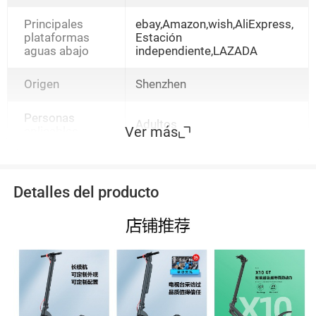
pulgadas/36V
5.0Ah/350W/20km,Negro/X9
Principales
ebay,Amazon,wish,AliExpress,
Plus/36V/15.6Ah // 60km
plataformas
Estación
aguas abajo
independiente,LAZADA
Origen
Shenzhen
Personas
Adultos
Ver más
aplicables
Detalles del producto