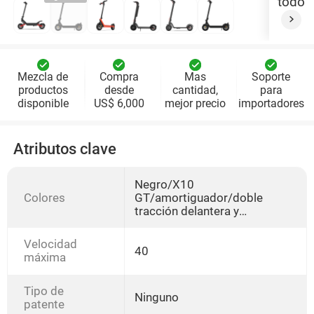
todo
Mezcla de
Compra
Mas
Soporte
productos
desde
cantidad,
para
disponible
US$ 6,000
mejor precio
importadores
Atributos clave
Negro/X10
Colores
GT/amortiguador/doble
tracción delantera y
trasera/48V/18.2Ah/batería
de 100km,X9Pro
Velocidad
Max/48V/15.6Ah/100km,Nara
40
máxima
nja/X9
Plus/36V/15.6Ah/60km,X8{1
0 pulgadas/36V1
Tipo de
Ninguno
0Ah/350W/30-40km,X7/10
patente