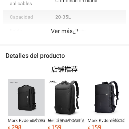
Combinación diaria
aplicables
Capacidad
20-35L
Ver más
Estilo
Viajes de ocio
Detalles del producto