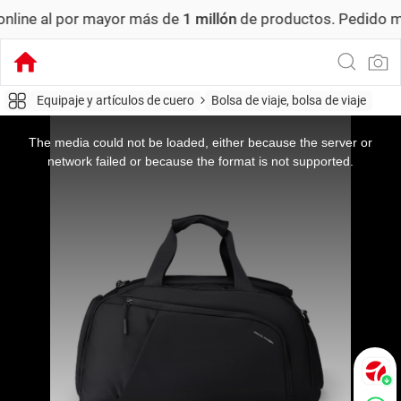
mayor más de
1 millón
de productos.
Pedido mínimo: US$ 6,
Equipaje y artículos de cuero
Bolsa de viaje, bolsa de viaje
This
is
a
The media could not be loaded, either because the server or
modal
window.
network failed or because the format is not supported.