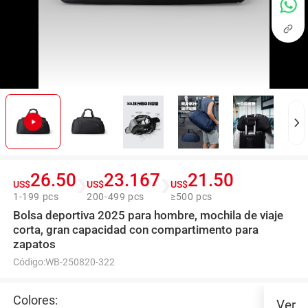
26.50
23.167
21.50
US$
US$
US$
1-199 pcs
200-499 pcs
≥500 pcs
Bolsa deportiva 2025 para hombre, mochila de viaje
corta, gran capacidad con compartimento para
zapatos
Código:
WB-250820-322
Colores:
Ver