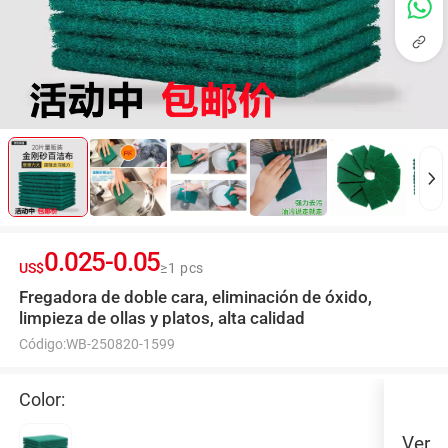
0.025
-
0.05
US$
≥1 pcs
Fregadora de doble cara, eliminación de óxido,
limpieza de ollas y platos, alta calidad
Código:
WB-250820-1599
Color:
Ver