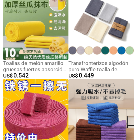
Toallas de melón amarillo
Transfronterizos algodón
gruesas fuertes absorción
puro Waffle toalla de
0.542
0.449
de aceite para eliminar la
US$
cocina simple absorción de
US$
contaminación de aceite
panal toalla de lavavajillas
cocina toallas secas y
multifuncional toalla de
húmedas reutilizables
limpieza