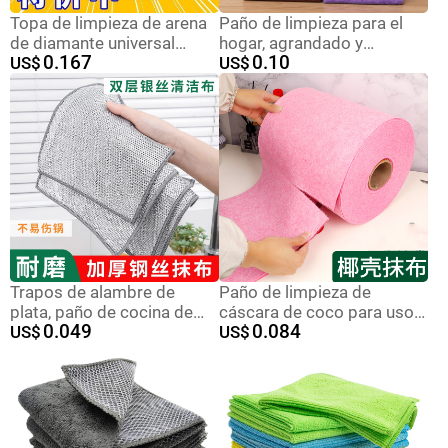
Topa de limpieza de arena
Paño de limpieza para el
de diamante universal
hogar, agrandado y
0.167
0.10
limpieza desincrustación
US$
engrosado, para limpiar
US$
desoxidable pulido cepillo
muebles y suelos,
fondo de la olla topos de
absorbente y sin pelusas,
lavado de platos para
toalla para lavar el coche.
correr en el Jianghu
Trapos de alambre de
Paño de limpieza de
plata, paño de cocina de
cáscara de coco para uso
0.049
0.084
alambre de acero para el
US$
doméstico, paño para lavar
US$
hogar, cepillo, olla, cepillo,
platos que no absorbe
tazón, toalla, tela de malla,
fácilmente el aceite,
al por mayor, embalaje de
absorbe el agua, no suelta
plástico al vacío
pelusas, estropajo de
personalizado
limpieza para cocina, toalla