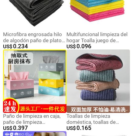
de cáscara de coco.
Microfibra engrosada hilo
Multifuncional limpieza del
de algodón paño de plato
hogar Toalla juego de
0.234
0.096
Toalla de malla de doble
US$
limpieza de microfibra
US$
cara trapo perezoso cocina
gruesa Trapos de limpieza
plato toalla estropajo
especial para limpiar la
mesa de cocina Toallas
Paño de limpieza en caja,
Toallas de limpieza
paño de limpieza
doméstica, toallas de
0.397
0.165
desechable, microfibra
US$
absorción de agua
US$
gruesa, paño desechable
especiales para cocina,