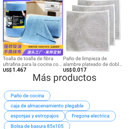
semanal para lavar platos
toallas de limpieza
en la cocina.
doméstica, toallas de
limpieza
Toalla de toalla de fibra
Paño de limpieza de
ultrafina para la cocina con
alambre plateado de doble
1.467
0.017
absorción de agua no fácil
US$
cara para uso diario, paño
US$
Más productos
de caer.
de limpieza de cocina
antiadherente para estufas,
paño de limpieza de
alambre metálico para
Paño de cocina
lavar ollas, fabricado en
fábrica, sin pelusas.
caja de almacenamiento plegable
esponjas y estropajos
Fregona electrica
Bolsa de basura 85x105