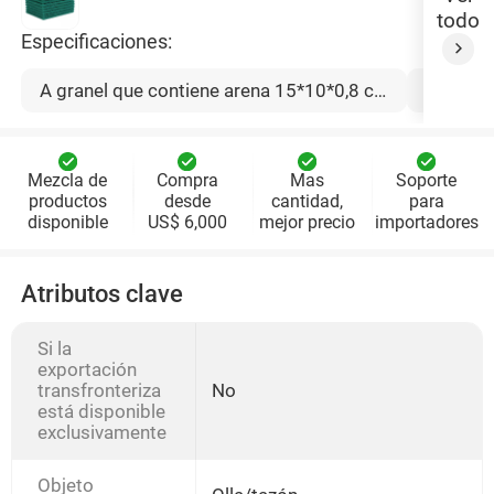
todo
Especificaciones:
A granel que contiene arena 15*10*0,8 cm sobre
A grane
Mezcla de
Compra
Mas
Soporte
productos
desde
cantidad,
para
disponible
US$ 6,000
mejor precio
importadores
Atributos clave
Si la
exportación
transfronteriza
No
está disponible
exclusivamente
Objeto