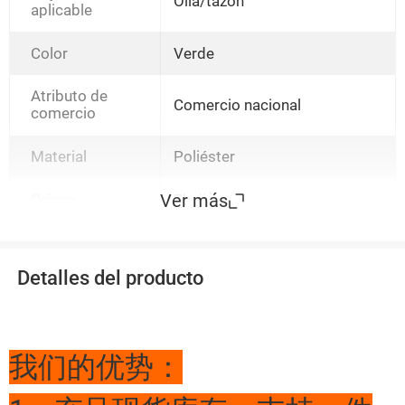
Olla/tazón
aplicable
Color
Verde
Atributo de
Comercio nacional
comercio
Material
Poliéster
Ver más
Origen
Zhejiang
Detalles del producto
我们的优势：