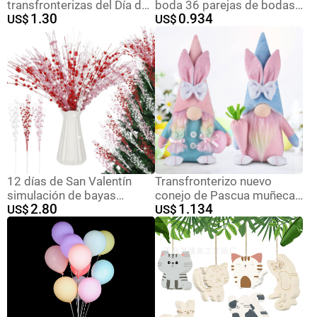
transfronterizas del Día de
boda 36 parejas de bodas
1.30
0.934
San Patricio Irish Festival
US$
de alta calidad pequeñas
US$
muñeca sin rostro Green
pegatinas de palabras de
Leaf Festival Trébol
boda artículos de
adornos
decoración de parejas de
bodas
12 días de San Valentín
Transfronterizo nuevo
simulación de bayas
conejo de Pascua muñeca
2.80
1.134
enchufe de festividad
US$
sin rostro rábano huevo
US$
atmósfera decoración
decoración fiesta
escenario de diseño de
atmósfera Decoración
polvo de oro de amor
transfronterizo