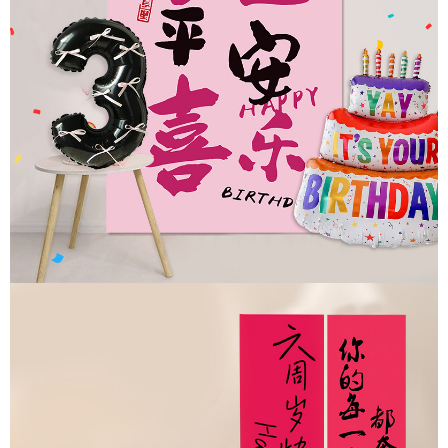
cumpleaños del Duque de un
año tiene 4 años. Paquete de
cumpleaños de la princesa de
un año 5 años, paquete de
cumpleaños de la princesa de
un año 6 años, paquete de
cumpleaños de la princesa de
un año 7 años, paquete de
cumpleaños de la princesa de
un año 8 años, paquete de
cumpleaños de la princesa de
un año 9 años, paquete de
cumpleaños de la princesa de
un año 10 años