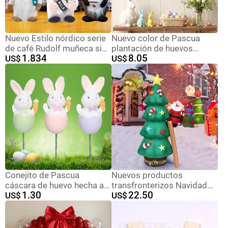
Nuevo Estilo nórdico serie
Nuevo color de Pascua
de café Rudolf muñeca sin
plantación de huevos
1.834
8.05
rostro muñeca ventana
US$
guirland ornamentos
US$
decoración de escritorio
guirland de Pascua
café Festival muñeca
decoración de la puerta
colgante adornos de pared
Conejito de Pascua
Nuevos productos
cáscara de huevo hecha a
transfronterizos Navidad
1.30
22.50
mano decoración
US$
infláble decoración 2.1m
US$
doméstica primavera de
anciano subir escalera
Pascua decoración de
árbol de Navidad
fiestas de Pascua