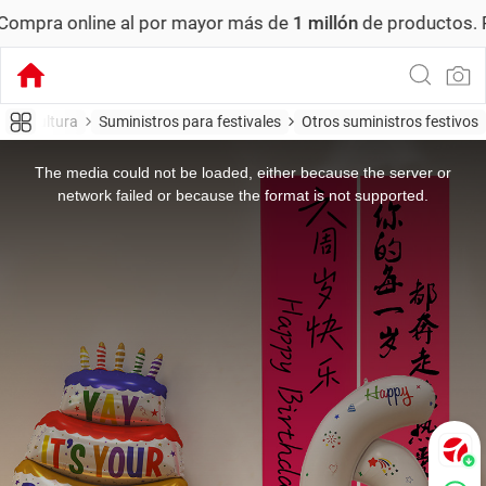
 online al por mayor más de
1 millón
de productos.
Pedido
cina, cultura
Suministros para festivales
Otros suministros festivos
This
is
a
The media could not be loaded, either because the server or
modal
window.
network failed or because the format is not supported.