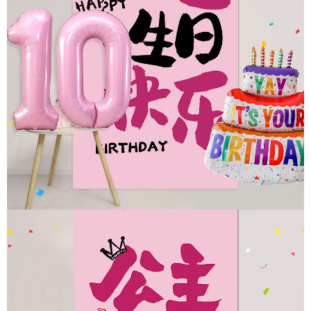
de decoración de cumpleaños
de un año, paquete de
decoración de tres años,
paquete de decoración de
cumpleaños de un año,
paquete de decoración de
cinco años, paquete de
decoración de cumpleaños de
seis años.el paquete de
decoración de cumpleaños
tiene 7 años, el paquete de
decoración de cumpleaños
tiene 8 años, el paquete de
decoración de cumpleaños
tiene 9 años, el paquete de
decoración de cumpleaños
tiene 10 años, el paquete de
cumpleaños de la princesa de
un año tiene 1 año, el paquete
de cumpleaños de la princesa
de un año tiene 2 años, el
paquete de cumpleaños de la
princesa de un año tiene 3
años y el paquete de