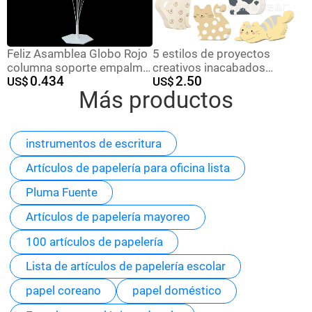
Feliz Asamblea Globo Rojo
5 estilos de proyectos
columna soporte empalme
creativos inacabados
0.434
2.50
boda fiesta de cumpleaños
US$
Forma de gato de madera
US$
Más productos
base hexagonal flotante al
Regalo para amantes de
por mayor
los gatos Tema de los
animales Decoración
instrumentos de escritura
Artículos de papelería para oficina lista
Pluma Fuente
Artículos de papelería mayoreo
100 artículos de papelería
Lista de artículos de papelería escolar
papel coreano
papel doméstico