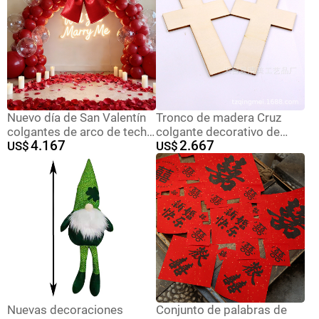
suministros de Pascua
Nuevo día de San Valentín
Tronco de madera Cruz
colgantes de arco de techo
colgante decorativo de
4.167
2.667
grande decoración de
US$
madera 36 piezas un
US$
escena interior tela de
paquete
terciopelo colgantes de
arco de tamaño grande
Nuevas decoraciones
Conjunto de palabras de