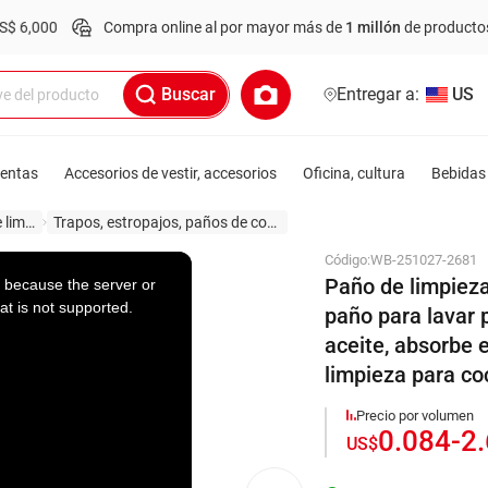
Compra online al por mayor más de
1 millón
de productos.
Pedido
Buscar
Entregar a:
US
ientas
Accesorios de vestir, accesorios
Oficina, cultura
Bebidas 
Electrodomésticos de limpieza
Trapos, estropajos, paños de cocina
Código:
WB-251027-2681
Paño de limpieza
 because the server or
at is not supported.
paño para lavar 
aceite, absorbe e
limpieza para co
Precio por volumen
0.084
-
2
US$