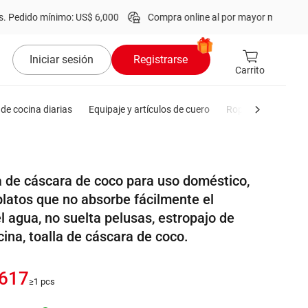
 mínimo: US$ 6,000
Compra online al por mayor más de
1 millón
de
Iniciar sesión
Registrarse
Carrito
de cocina diarias
Equipaje y artículos de cuero
Ropa de hombre
 de cáscara de coco para uso doméstico,
platos que no absorbe fácilmente el
l agua, no suelta pelusas, estropajo de
cina, toalla de cáscara de coco.
.617
≥1 pcs