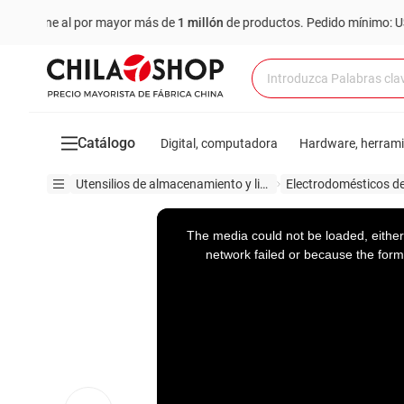
e al por mayor más de
1 millón
de productos.
Pedido mínimo: US$ 6,000
Catálogo
Digital, computadora
Hardware, herram
Utensilios de almacenamiento y limpieza
This
is
a
The media could not be loaded, either
modal
window.
network failed or because the form