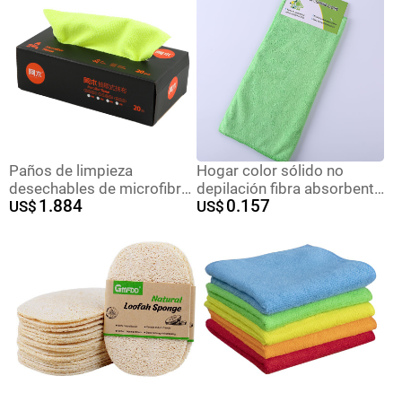
desechable Trapos
multifuncional
perezosos al por mayor
Paños de limpieza
Hogar color sólido no
desechables de microfibra
depilación fibra absorbente
1.884
0.157
para el hogar WUJI para
US$
paño de limpieza punto
US$
cocina, paños absorbentes
azul toalla de cocina
para lavar platos,
utensilios de limpieza para
estropajos desechables
el hogar
para limpieza