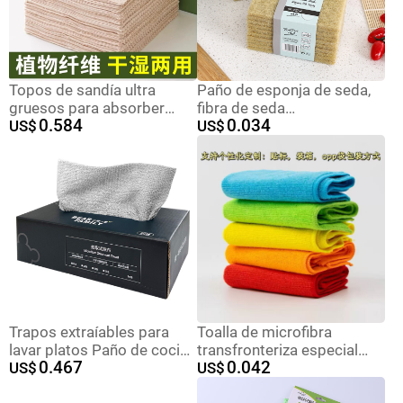
Topos de sandía ultra
Paño de esponja de seda,
gruesos para absorber
fibra de seda
0.584
0.034
agua y aceite doméstico
US$
biodegradable, paño de
US$
sin rastro especial para
lavado de platos verde,
engrosar el lavado de
respetuoso con el medio
platos para la limpieza
ambiente y duradero
perezosa de la cocina
Trapos extraíables para
Toalla de microfibra
lavar platos Paño de cocina
transfronteriza especial
0.467
0.042
de microfibra absorbente
US$
para lavar platos artículos
US$
de agua Estropajo
de cocina de limpieza