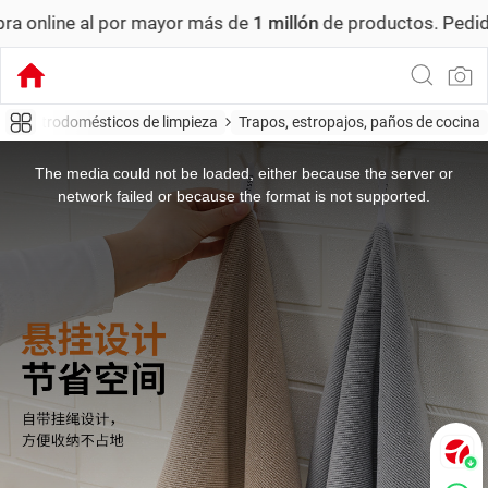
por mayor más de
1 millón
de productos.
Pedido mínimo: US
Electrodomésticos de limpieza
Trapos, estropajos, paños de cocina
This
is
a
The media could not be loaded, either because the server or
modal
window.
network failed or because the format is not supported.