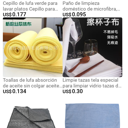
Cepillo de lufa verde para
Paño de limpieza
lavar platos Cepillo para
doméstico de microfibra,
0.177
0.095
ollas Paño de cocina para
US$
absorbente, grueso, sin
US$
limpieza Cepillo de baño
pelusas, paño
para el hogar Cepillo de
multifuncional para lavar
baño para esponja vegetal
platos en la cocina.
al por mayor
Toallas de lufa absorción
Limpie tazas tela especial
de aceite sin colgar aceite
para limpiar vidrio tazas de
0.134
0.30
cocina fácil de limpiar
US$
vino tinto tazones
US$
espesar toallas de lavado
cubiertos servilletas de tela
de platos fibra vegetal tela
seca sin rastros absorción
de limpieza universal
de agua no es fácil de caer
toallas