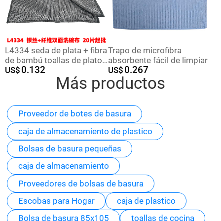
L4334 seda de plata + fibra
Trapo de microfibra
de bambú toallas de platos
absorbente fácil de limpiar
0.132
0.267
de doble cara seda de plata
US$
US$
Más productos
toallas de platos sin aceite
toallas de platos 2 yuanes
Proveedor de botes de basura
caja de almacenamiento de plastico
Bolsas de basura pequeñas
caja de almacenamiento
Proveedores de bolsas de basura
Escobas para Hogar
caja de plastico
Bolsa de basura 85x105
toallas de cocina