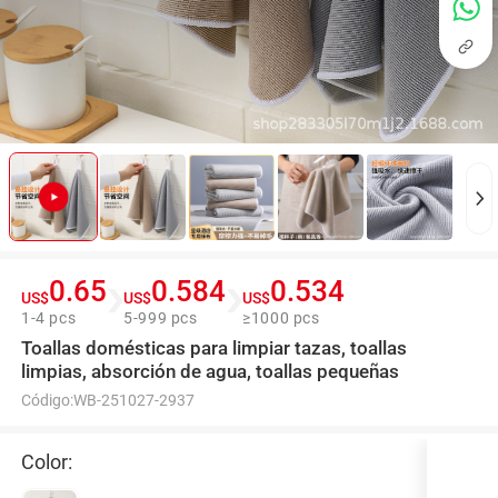
0.65
0.584
0.534
US$
US$
US$
1-4 pcs
5-999 pcs
≥1000 pcs
Toallas domésticas para limpiar tazas, toallas
limpias, absorción de agua, toallas pequeñas
Código:
WB-251027-2937
Color: