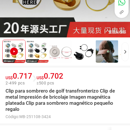
0.717
0.702
US$
US$
2-499 pcs
≥500 pcs
Clip para sombrero de golf transfronterizo Clip de
metal Impresión de bricolaje Imagen magnética
plateada Clip para sombrero magnético pequeño
regalo
Código:
WB-251108-3424