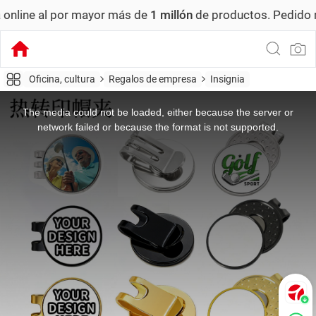
ayor más de
1 millón
de productos.
Pedido mínimo: US$ 6,0
Oficina, cultura
Regalos de empresa
Insignia
This
is
a
The media could not be loaded, either because the server or
modal
window.
network failed or because the format is not supported.