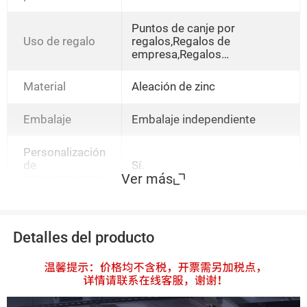
Puntos de canje por
Uso de regalo
regalos,Regalos de
empresa,Regalos
publicitarios,Regalos
promocionales,Regalos de
Material
Aleación de zinc
reunión,Productos
deportivos,Regalos de
bienestar,Regalos
Embalaje
Embalaje independiente
festivos,Conmemoración,Rega
los de relaciones públicas
Personalización
de
Sí.
Ver más
procesamiento
Detalles del producto