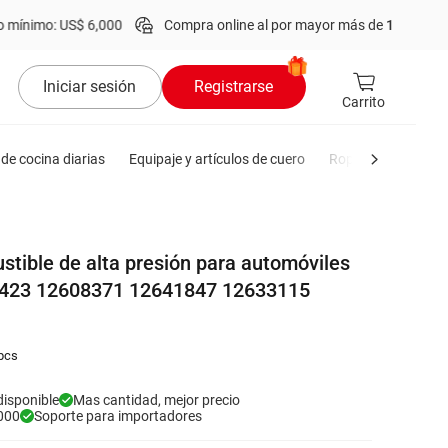
: US$ 6,000
Compra online al por mayor más de
1 millón
de produc
Iniciar sesión
Registrarse
Carrito
de cocina diarias
Equipaje y artículos de cuero
Ropa de hombre
tible de alta presión para automóviles
423 12608371 12641847 12633115
pcs
disponible
Mas cantidad, mejor precio
000
Soporte para importadores