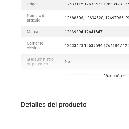
Origen
12633115 12633423 12633423 12
Número de
12688606, 12694528, 12697966, P
artículo
Marca
12639694 12641847
Corriente
12633423 12639694 12641847 12
eléctrica
Si el suministro
No
de patentes
Ver más
El flujo
12633423 12608371 12633115 82
Detalles del producto