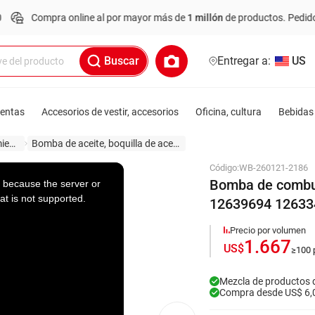
ompra online al por mayor más de
1 millón
de productos.
Pedido mínimo
Buscar
Entregar a:
US
ientas
Accesorios de vestir, accesorios
Oficina, cultura
Bebidas 
Sistema de lanzamiento
Bomba de aceite, boquilla de aceite
Código:
WB-260121-2186
Bomba de combus
 because the server or
at is not supported.
12639694 12633
Precio por volumen
1.667
US$
≥100 
Mezcla de productos 
Compra desde US$ 6,