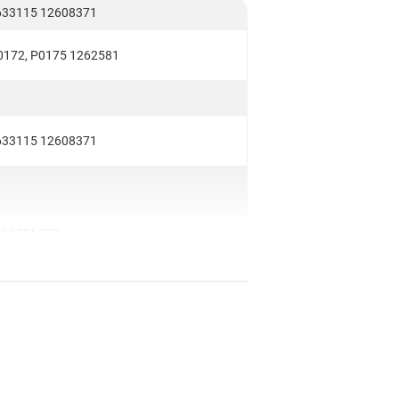
633115 12608371
0172, P0175 1262581
633115 12608371
4127Rb03B