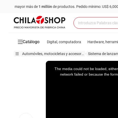
r mayor más de
1 millón
de productos.
Pedido mínimo: US$ 6,000
C
Catálogo
Digital, computadora
Hardware, herram
Automóviles, motocicletas y accesorios
This
is
a
The media could not be loaded, either
modal
window.
network failed or because the form