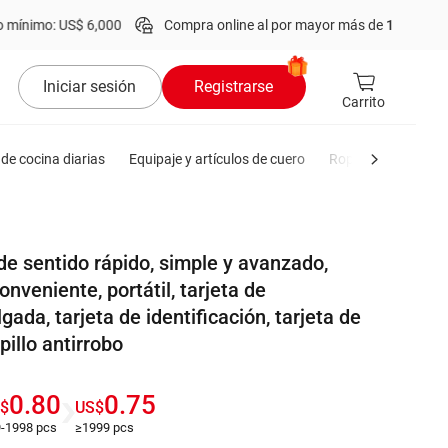
$ 6,000
Compra online al por mayor más de
1 millón
de productos.
Iniciar sesión
Registrarse
Carrito
de cocina diarias
Equipaje y artículos de cuero
Ropa de hombre
 de sentido rápido, simple y avanzado,
nveniente, portátil, tarjeta de
lgada, tarjeta de identificación, tarjeta de
pillo antirrobo
0.80
0.75
$
US$
-1998 pcs
≥1999 pcs