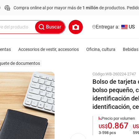
a online al por mayor más de
1 millón
de productos.
Pedido mínimo: US
Buscar
Entregar a:
US
ientas
Accesorios de vestir, accesorios
Oficina, cultura
Bebidas 
uete de documentos
Código:
WB-260224-2747
Bolso de tarjeta
bolso pequeño, co
identificación de
identificación, ce
Precio por volumen
0.867
US$
US
3-598 pcs
599