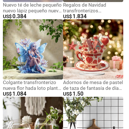
Nuevo té de leche pequeño
Regalos de Navidad
nuevo lápiz pequeño nuevo
transfronterizos
0.384
1.834
adornos grandes lámparas
US$
Nacimiento realista
US$
de noche lámparas de
Ornamento del pesebre
color caja de regalo sala de
Sagrada Familia Trío
estar
Decoración de escritorio
interior
Colgante transfronterizo
Adornos de mesa de pastel
nueva flor hada loto planta
de taza de fantasía de día
1.084
1.50
elf adornos acrílicos plano
US$
de San Valentín 2D
US$
hogar dormitorio escenario
transfronterizos Adornos
de oficina
impermeables y
resistentes al desgaste de
Yalic