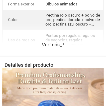
Forma exterior
Dibujos animados
Pectina rojo oscuro + polvo de
Color
oro, pectina dorada + polvo de
oro, pectina azul oscuro +
polvo de oro, pectina blanca +
polvo de oro, pectina + cinta
Puntos por regalos, regalos
blanca, envasado de harina de
Uso de regalos
de negocios, regalos
color mixto
Ver más
publicitarios, regalos
promocionales, regalos de
conferencias, regalos de
beneficios, regalos de
festivales, conmemoraciones
Detalles del producto
de premios, regalos de
relaciones públicas