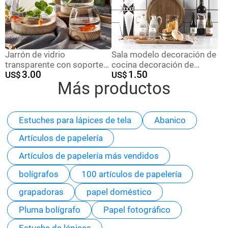
Jarrón de vidrio
Sala modelo decoración de
transparente con soporte
cocina decoración de
3.00
1.50
de madera de estilo
US$
gabinete decoración de
US$
Más productos
japonés, planta hidropónica
cerámica simulación
de rábano verde, pecera
combinación de pastel de
ecológica, arreglo floral de
alimentos simple
escritorio simple,
decoración de flores
Estuches para lápices de tela
Abanico
decoración
suaves
Artículos de papelería
Artículos de papelería más vendidos
bolígrafos
100 artículos de papelería
grapadoras
papel doméstico
Pluma bolígrafo
Papel fotográfico
Estuche de lápices