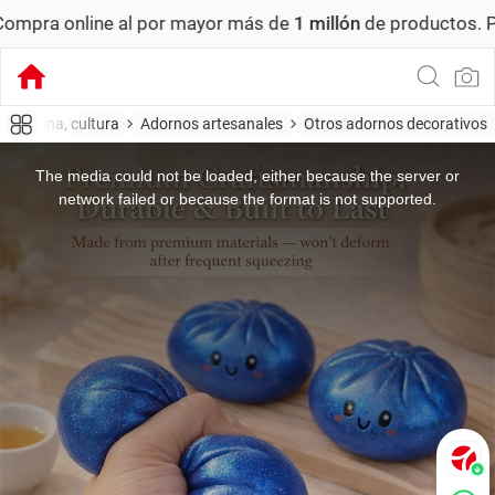
nline al por mayor más de
1 millón
de productos.
Pedido m
Oficina, cultura
Adornos artesanales
Otros adornos decorativos
This
is
a
The media could not be loaded, either because the server or
modal
window.
network failed or because the format is not supported.