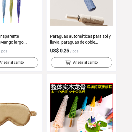
ansparente
Paraguas automáticas para sol y
 Mango largo,
lluvia, paraguas de doble
eño creativo para
propósito para fortalecer la
US$ 0.25
/ pcs
/ pcs
citarios con logo,
protección solar contra los rayos
 mayor
UV, paraguas plegables para
Añadir al carrito
Añadir al carrito
imprimir LOGO