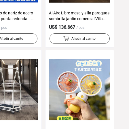
lo de nariz de acero
Al Aire Libre mesa y silla paraguas
e punta redonda –
sombrilla jardín comercial Villa
ntes, manual, hogar,
jardín sombrilla balcón al aire libre
US$ 136.667
/ pcs
/ pcs
paraguas Romano
Añadir al carrito
Añadir al carrito