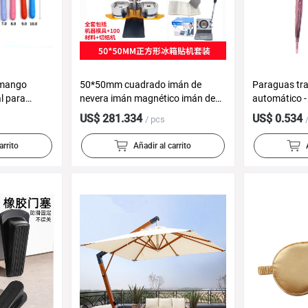
n mango
50*50mm cuadrado imán de
Paraguas tr
al para
nevera imán magnético imán de
automático -
nevera magnético juego de
colorido, dis
US$ 281.334
US$ 0.534
/ pcs
máquina de barra magnética
regalos publi
suave material de máquina 100
venta al por
arrito
Añadir al carrito
juegos