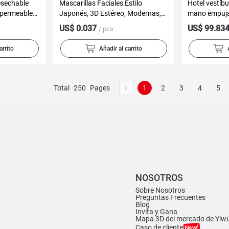
esechable
Mascarillas Faciales Estilo
Hotel vestíbu
mpermeable
Japonés, 3D Estéreo, Modernas,
mano empuja 
a cubierta de
para Rostros Pequeños,
rueda silenci
US$ 0.037
US$ 99.83
/ pcs
 la deriva
Protección de 4 Capas,
de bodas de
ástico al por
Desechables, Antipolvo,
remolque ae
arrito
Añadir al carrito
Protección Solar, Venta al Por
Mayor del Fabricante
Total
250
Pages
1
2
3
4
5
NOSOTROS
Sobre Nosotros
Preguntas Frecuentes
Blog
Invita y Gana
Mapa 3D del mercado de Yiw
Caso de cliente