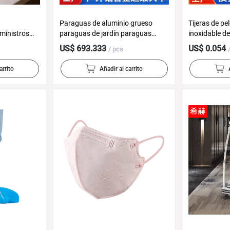
Paraguas de aluminio grueso
Tijeras de pe
ministros
paraguas de jardín paraguas
inoxidable d
l por Mayor
balcón paraguas de protección
para estudia
US$ 693.333
US$ 0.054
/ pcs
itaciones de
solar comercial
multiusos
 para
arrito
Añadir al carrito
éctricos