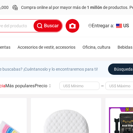
Compra online al por mayor más de
1 millón
de productos.
Pedido
Buscar
Entregar a:
US
ientas
Accesorios de vestir, accesorios
Oficina, cultura
Bebidas 
e buscabas? ¡Cuéntanoslo y lo encontraremos para ti!
Búsqueda 
cia
Más populares
Precio