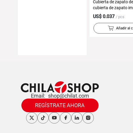
Cubierta de zapato d
cubierta de zapato i
día lluvioso engrosad
US$ 0.037
/ pcs
pie largo al aire libre a
cubierta de bota de pl
Añadir al c
mayor
Email:
shop@chilat.com
REGÍSTRATE AHORA