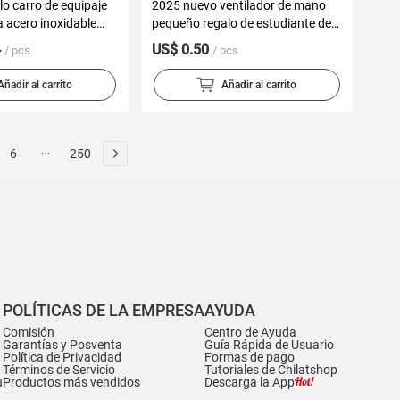
lo carro de equipaje
2025 nuevo ventilador de mano
acero inoxidable
pequeño regalo de estudiante de
osa conserje tienda
dibujos animados lindo escritorio
4
US$ 0.50
/ pcs
/ pcs
 mano maleta
portátil mini ventilador de carga
ropuerto
USB
Añadir al carrito
Añadir al carrito
6
250
POLÍTICAS DE LA EMPRESA
AYUDA
Comisión
Centro de Ayuda
Garantías y Posventa
Guía Rápida de Usuario
Política de Privacidad
Formas de pago
Términos de Servicio
Tutoriales de Chilatshop
u
Productos más vendidos
Descarga la App