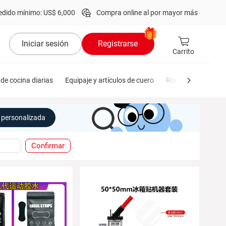
 mínimo: US$ 6,000
Compra online al por mayor más de
1 millón
de
Iniciar sesión
Registrarse
Carrito
de cocina diarias
Equipaje y artículos de cuero
Ropa de hombre
personalizada
Confirmar