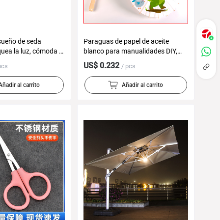
sueño de seda
Paraguas de papel de aceite
oquea la luz, cómoda y
blanco para manualidades DIY,
- Mayorista
pintura infantil o decoración
US$ 0.232
pcs
/ pcs
tradicional, venta al por mayor
Añadir al carrito
Añadir al carrito