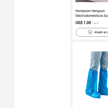
Honeyson Hengxun
Electrodomésticos Su
para Hoteles Venta a
US$ 1.00
/ pcs
Suministros para Hab
Huéspedes Teléfonos
Añadir al c
Hoteles Hervidores El