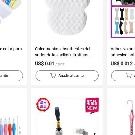
e color para
Calcomanías absorbentes del
Adhesivo anti
sudor de las axilas ultrafinas
adhesivo anti
Transpirable Calcomanías
adhesivo nas
US$ 0.01
US$ 0.012
/ pcs
absorbentes del sudor de las
anti-ronquido
axilas desechables Almohadilla
respiratorio 
arrito
Añadir al carrito
absorbente del sudor de las axilas
caída
invisibles Pegatinas de la ropa a
prueba de sudor