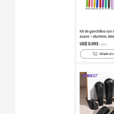
Kit de ganchillos co
suave – aluminio, ide
principiantes
US$ 0.093
/ pcs
Añadir al c