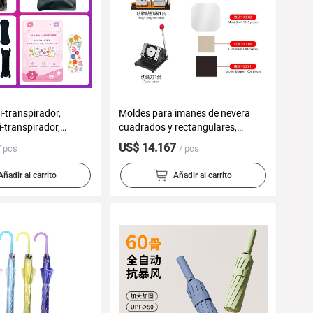
-transpirador,
Moldes para imanes de nevera
-transpirador,
cuadrados y rectangulares,
al, obstrucción nasal,
suministros para imanes de
US$ 14.167
/ pcs
/ pcs
, ejercicio
nevera, juego de material
durante 2 horas sin
magnético rectangular, gran venta
Añadir al carrito
Añadir al carrito