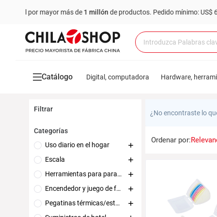
e al por mayor más de
1 millón
de productos.
Pedido mínimo: US$ 6,000
Catálogo
Digital, computadora
Hardware, herram
Filtrar
¿No encontraste lo qu
Categorías
Ordenar por:
Relevan
Uso diario en el hogar
Escala
Herramientas para parabrisas, sombreado y lluvia
Encendedor y juego de fumar
Pegatinas térmicas/estufas/suministros térmicos