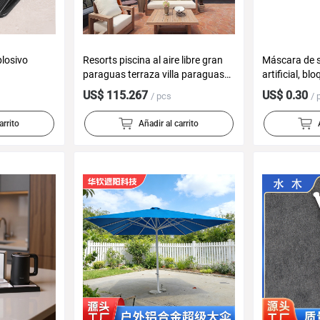
plosivo
Resorts piscina al aire libre gran
Máscara de 
paraguas terraza villa paraguas
artificial, bl
leche café patio paraguas al aire
transpirable 
US$ 115.267
US$ 0.30
/ pcs
/ 
libre
arrito
Añadir al carrito