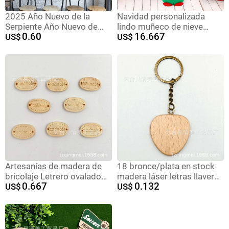
2025 Año Nuevo de la
Navidad personalizada
Serpiente Año Nuevo de
lindo muñeco de nieve
0.60
16.667
estilo chino caligrafía
US$
almohada para el hogar
US$
bendición decoración de la
decoraciones festivas sofá
pared mensaje tarjeta
decoración de fiesta
postal
almohada
Artesanías de madera de
18 bronce/plata en stock
bricolaje Letrero ovalado
madera láser letras llavero
0.667
0.132
de madera maciza Grabado
US$
pequeño regalo madera de
US$
láser Handmade 100
haya llavero
piezas por paquete