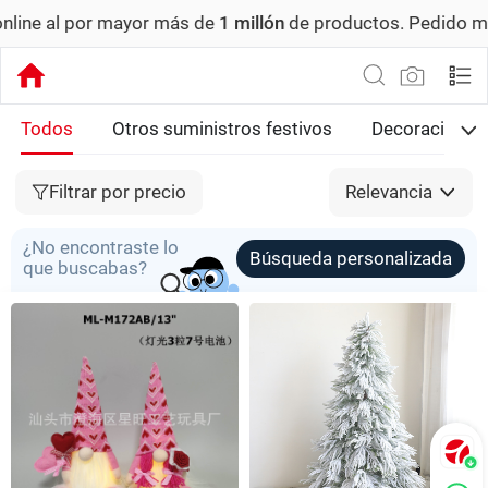
or más de
1 millón
de productos.
Pedido mínimo: US$ 6,000
Todos
Otros suministros festivos
Decoración d
Filtrar por precio
Relevancia
¿No encontraste lo
Búsqueda personalizada
que buscabas?