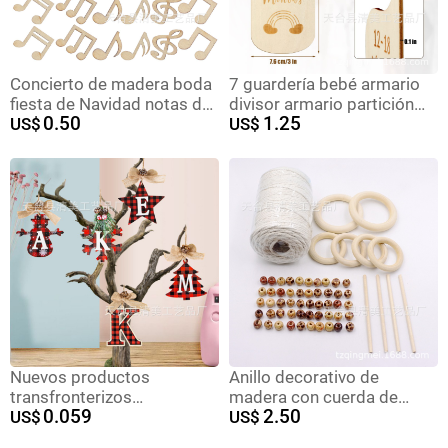
Concierto de madera boda
7 guardería bebé armario
fiesta de Navidad notas de
divisor armario partición
0.50
1.25
madera inacabadas obras
US$
ropa tamaño partición
US$
decoración del hogar notas
marca recién nacido Ropa
musicales
clasificación
Nuevos productos
Anillo decorativo de
transfronterizos
madera con cuerda de
0.059
2.50
Decoración navideña
US$
algodón y cuentas de flores
US$
Colgante de hoja de
de madera DIY anillo de