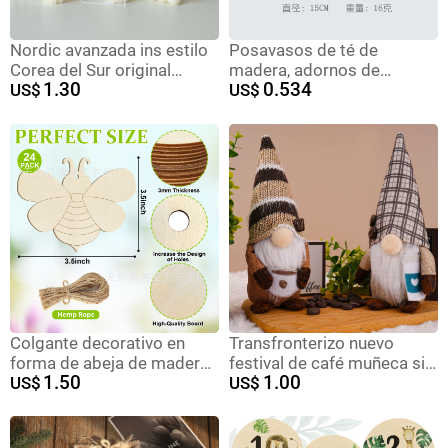
Nordic avanzada ins estilo
Posavasos de té de
Corea del Sur original
madera, adornos de
1.30
0.534
geométrica decoración
US$
madera, almohadillas de
US$
hecha a mano de la vela
aislamiento térmico anti-
blanca lechosa vacaciones
escaldado, almohadillas
aromaterapia regalo
para platos, decoración
hueca creativa para el
hogar
Colgante decorativo en
Transfronterizo nuevo
forma de abeja de madera
festival de café muñeca sin
1.50
1.00
hueco sin terminar en
US$
rostro taza de café
US$
blanco sin terminar
sombrero cuadrado Rudolf
decoración de abeja
muñeca decoraciones
artesanía del hogar
navideñas