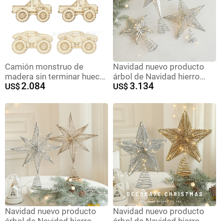
Camión monstruo de
Navidad nuevo producto
madera sin terminar hueca
árbol de Navidad hierro
2.084
3.134
camión artesanal juego de
US$
forjado polvo pegajoso top
US$
fiesta vehículo de regalo
de árbol accesorios de
pintado adornos de
estrellas oro tridimensional
madera
hueco estrella de cinco
puntas decoración
Navidad nuevo producto
Navidad nuevo producto