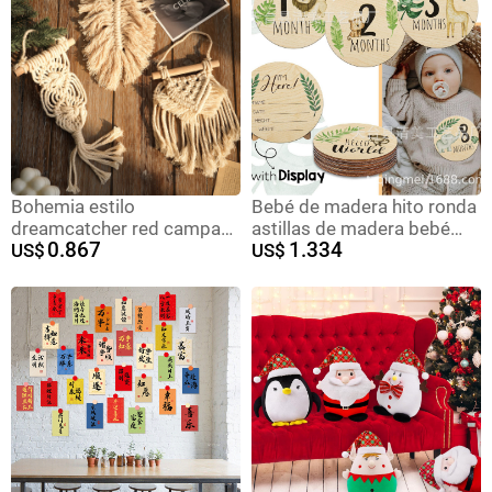
Bohemia estilo
Bebé de madera hito ronda
dreamcatcher red campana
astillas de madera bebé
0.867
1.334
de viento decoración del
US$
año viejo recuerdo doble
US$
hogar colgante artesanal
cara impresión nacimiento
creativo peinado
signo fiesta artesanía
decoración del hogar
transfronteriza