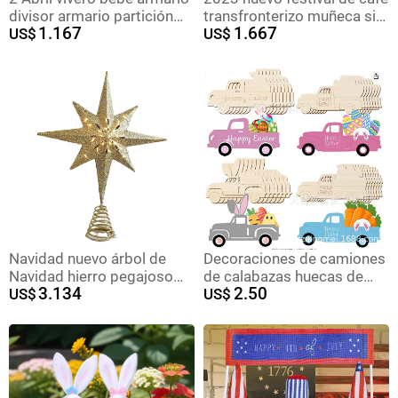
divisor armario partición
transfronterizo muñeca sin
1.167
1.667
ropa tamaño partición
US$
rostro colgando café
US$
marca recién nacido Ropa
molido a mano decoración
clasificación
navideña decoración diaria
del hogar
Navidad nuevo árbol de
Decoraciones de camiones
Navidad hierro pegajoso
de calabazas huecas de
3.134
2.50
árbol Rosa Top estrella
US$
madera sin terminar de 32
US$
accesorios oro
piezas para fiestas de
tridimensional hueco
Pascua transfronterizas.
estrella de cinco puntas
decoraciones