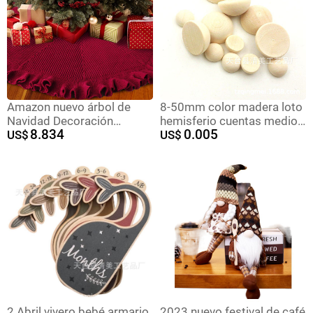
Amazon nuevo árbol de
8-50mm color madera loto
Navidad Decoración
hemisferio cuentas medio
8.834
0.005
Accesorios decoración
US$
borde semicírculo cuentas
US$
inferior punto plisado
de madera decoración
encaje rojo árbol de
Navidad falda
2 Abril vivero bebé armario
2023 nuevo festival de café