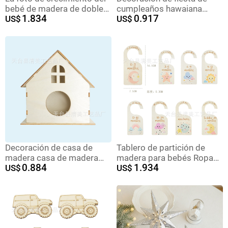
bebé de madera de doble
cumpleaños hawaiana
1.834
0.917
cara registra el hito de la
US$
transfronteriza bandera de
US$
decoración creativa, el hito
dibujo decoración de
del grabado láser
cumpleaños de verano
props banderas flamencos
Decoración de casa de
Tablero de partición de
madera casa de madera
madera para bebés Ropa
0.884
1.934
rompecabezas de madera
US$
para bebés Impresión de
US$
de bricolaje casa de jaula
madera a doble cara Ropa
de pájaros rompecabezas
para recién nacidos
de madera casa colgante
Clasificación mensual