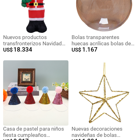
Nuevos productos
Bolas transparentes
transfronterizos Navidad
huecas acrílicas bolas de
18.334
1.167
inflables decoración 1.8m
US$
plástico Navidad
US$
tomar el árbol de Navidad
decoración esfera redonda
para elevar la decoración
se puede abrir y cerrar
de la decoración del patio
cubierta de bola de la
de ancianos
atmósfera de la cáscara de
la bola de los suministros
Casa de pastel para niños
Nuevas decoraciones
fiesta cumpleaños
navideñas de bolas