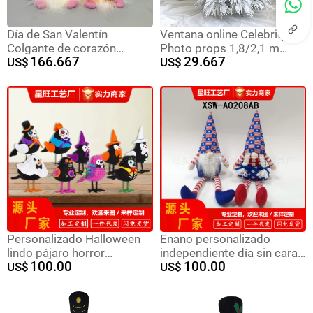
Día de San Valentín
Ventana online Celebrity
Colgante de corazón
Photo props 1,8/2,1 m
166.667
29.667
Decoración de ventanas
US$
decoración de Navidad PE
US$
Puerta Colgante Guirlanda
puro nieve piso casa árbol
de flores Decoración de
De Navidad
vacaciones Estilo para
dibujar en forma de
corazón Casa Navidad
Personalizado Halloween
Enano personalizado
lindo pájaro horror
independiente día sin cara
100.00
100.00
fotografía festival de
US$
muñeca adorable sentado
US$
fantasmas decoración
muñeca decoración de
ventana de pájaro
piernas largas Rudolph
decoración de escritorio se