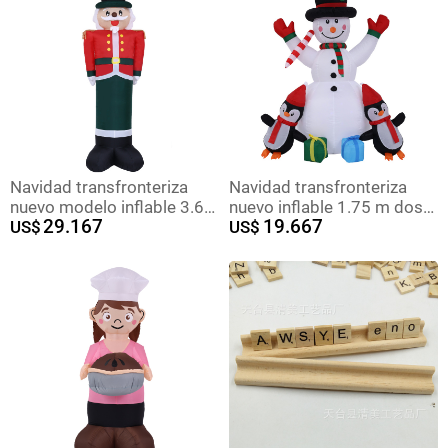
puede personalizar
Navidad transfronteriza
Navidad transfronteriza
nuevo modelo inflable 3.6
nuevo inflable 1.75 m dos
29.167
19.667
m soldado de pie
US$
pingüinos muñeco de nieve
US$
decoración al aire libre
decoración al aire libre