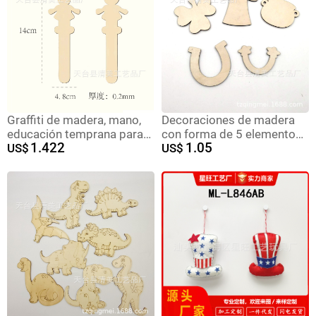
madera huecas
Graffiti de madera, mano,
Decoraciones de madera
educación temprana para
con forma de 5 elementos
1.422
1.05
niños, pintura de bricolaje,
US$
del festival irlandés: trébol,
US$
stickman en blanco, piezas
herradura, arcoíris, Día de
de madera, artesanías
San Patricio, Navidad
decorativas hechas a mano