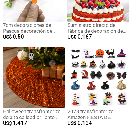
7cm decoraciones de
Suministro directo de
Pascua decoración de
fábrica de decoración de
0.50
0.167
fiesta de zanahoria
US$
pastel de fiesta de
US$
accesorios de juguete
cumpleaños hawaiano
accesorios de decoración
inserción de tarjeta de
de juguete de zanahoria
inserción de regalo de bebé
transfronteriza
complemento de
cumpleaños gran inserción
Halloween transfronterizo
2023 transfronterizo
de alta calidad brillante
Amazon FIESTA DE
1.417
0.134
perlas falda de árbol
US$
Halloween fiesta ambiente
US$
delantal naranja creativo
de vacaciones joyería vestir