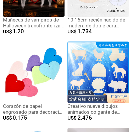
Muñecas de vampiros de
10.16cm recién nacido de
Halloween transfronterizas
madera de doble cara
1.20
1.734
muñecas de vampiros
US$
tallado hito mes del bebé
US$
negras sin cara enanos
película redonda
muñecas de vampiros
conmemorativa accesorios
de la foto del bebé
Corazón de papel
Creativo nueve dibujos
engrosado para decoración
animados colgante de
0.175
2.476
de bodas, nota adhesiva
US$
madera pieza de Navidad
US$
colgante para globos y
decoración de Halloween
tarjeta de deseos
colgante de madera