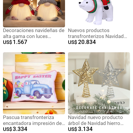
Decoraciones navideñas de
Nuevos productos
alta gama con luces
transfronterizos Navidad
1.567
20.834
sombrero de punto
US$
infláble decoración 1.8m
US$
muñeca luminosa muñeca
Santa monta oso blanco
Rudolf decoración creativa
decoración luminosa patio
regalo al por mayor
Pascua transfronteriza
Navidad nuevo producto
encantadora impresión de
árbol de Navidad hierro
3.334
3.134
camión almohada de
US$
forjado polvo pegajoso top
US$