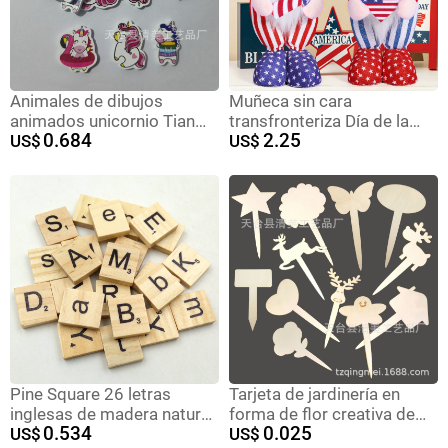
Animales de dibujos
Muñeca sin cara
animados unicornio Tianma
transfronteriza Día de la
0.684
2.25
botones de madera
US$
Independencia de los
US$
decoración de bricolaje 50
Estados Unidos enana
botones de madera de
muñeca decoración regalo
unicornio de dibujos
de vacaciones decoración
animados creativos
Pine Square 26 letras
Tarjeta de jardinería en
inglesas de madera natural
forma de flor creativa de
0.534
0.025
letras inglesas astillas de
US$
madera dedicada
US$