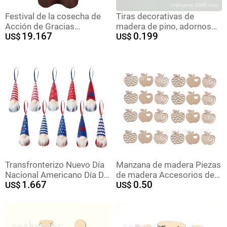
Festival de la cosecha de
Tiras decorativas de
Acción de Gracias
madera de pino, adornos
19.167
0.199
transfronterizo nuevo
US$
de madera con letras
US$
inflable 1.8 m niña
inglesas, tiras largas.
sosteniendo pastel
decoración al aire libre
Transfronterizo Nuevo Día
Manzana de madera Piezas
Nacional Americano Día DE
de madera Accesorios de
1.667
0.50
LA Independencia
US$
madera en forma de
US$
pequeños adornos estrella
manzana de madera para
de cinco puntas enano
fiesta Piezas de madera
peluche muñeca colgante
Decoración de Navidad
Rudolf
Mini papas fritas Piezas de