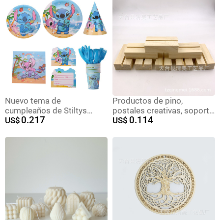
accesorios de decoración
del hogar
Nuevo tema de
Productos de pino,
cumpleaños de Stiltys
postales creativas, soporte
0.217
0.114
cubiertos de fiesta bandeja
US$
para notas, soporte para
US$
de papel tamaño bandeja
mensajes fotográficos,
de papel cubierta de mesa
calendario de madera
artículos decorativos
maciza, decoración de
bricolaje de madera