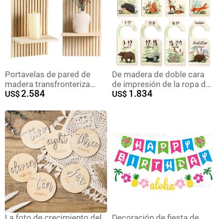
Portavelas de pared de
De madera de doble cara
madera transfronteriza
de impresión de la ropa de
2.584
1.834
Portavelas de pared
US$
partición armario tamaño
US$
Portavelas Estante de
de la Junta de partición
decoración de pared de
bebé armario de partición
sala de estar Estante de
nuevo regalo de la madre
exhibición de botella de
flores de aromaterapia
La foto de crecimiento del
Decoración de fiesta de