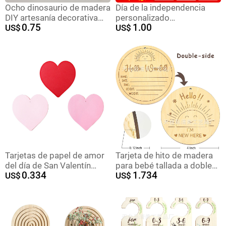
Ocho dinosaurio de madera
Día de la independencia
DIY artesanía decorativa
personalizado
0.75
1.00
dinosaurio mezclado 8
US$
transfronterizo muñeca sin
US$
unidades un paquete
cara muñeca adornos
colgante día de la
independencia pájaros
adornos colgante
personalizado
Tarjetas de papel de amor
Tarjeta de hito de madera
del día de San Valentín
para bebé tallada a doble
0.334
1.734
tarjetas de deseos en
US$
cara
US$
forma de corazón tarjetas
de boda decoración de
fiesta de cumpleaños