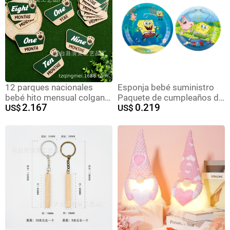
12 parques nacionales
Esponja bebé suministro
bebé hito mensual colgante
Paquete de cumpleaños de
2.167
0.219
país madera bebé tema
US$
los niños fiesta suministros
US$
aventura mes tarjeta
traje bebé cumpleaños
suministros decoración
fábrica