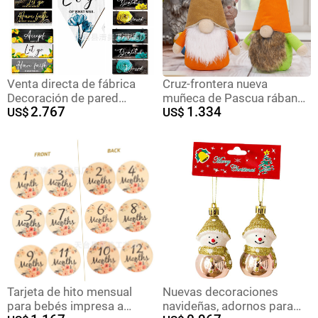
Venta directa de fábrica
Cruz-frontera nueva
Decoración de pared
muñeca de Pascua rábano
2.767
1.334
Decoración de restaurante
US$
conejo sombrero lindo
US$
de cocina Guía de carretera
muñeca Decoración
Pintura colgante de madera
Accesorios Para el hogar
Primavera Inspiradora Lista
decoraciones de
de madera
vacaciones
Tarjeta de hito mensual
Nuevas decoraciones
para bebés impresa a
navideñas, adornos para