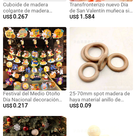
Cuboide de madera
Transfronterizo nuevo Día
colgante de madera
de San Valentín muñeca sin
0.267
1.584
artesanía de madera
US$
rostro luminoso amor
US$
cadena de plata/bronce
muñeca decoración Regalo
llavero cuboide
De vacaciones
decoraciones
Festival del Medio Otoño
25-70mm spot madera de
Día Nacional decoración
haya material anillo de
0.217
0.09
tirar bandera tirar flor
US$
madera molar juguetes
US$
colgando bandera centro
color madera original bebé
comercial tienda Hotel
práctica de agarre manual
supermercado actividad
accesorios de anillo
atmósfera diseño