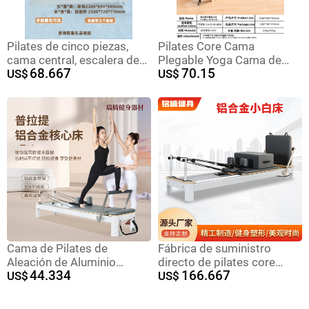
Pilates de cinco piezas,
Pilates Core Cama
cama central, escalera de
Plegable Yoga Cama de
68.667
70.15
barril, silla de pedal,
US$
madera sólida Equipo de
US$
gimnasio, estudio, equipo
ejercicios domésticos
de enseñanza privada
Pilates reformadores
Cama de Pilates de
Fábrica de suministro
Aleación de Aluminio
directo de pilates core
44.334
166.667
Manliqiu, Pequeña, Blanca,
US$
cama yoga gimnasio de
US$
Comercial, para Estudio de
acondicionamiento físico
Yoga, Equipo Grande de
de mujeres rehabilitación