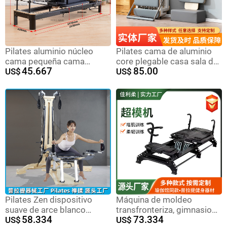
Pilates aluminio núcleo
Pilates cama de aluminio
cama pequeña cama
core plegable casa sala de
45.667
85.00
blanca y negra sala de yoga
US$
yoga equipos de fitness
US$
reformador de pilates
pilates reformador
reformador
Pilates Zen dispositivo
Máquina de moldeo
suave de arce blanco
transfronteriza, gimnasio
58.334
73.334
gimnasio de yoga equipo
US$
de yoga, equipo de moldeo
US$