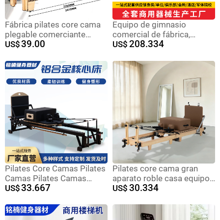
Fábrica pilates core cama
Equipo de gimnasio
plegable comerciante
comercial de fábrica,
39.00
208.334
hogar madera sólida
US$
conjunto completo de
US$
pilates reformador cama
equipos de entrenamiento
de yoga
profesional, equipo
deportivo para interiores
para empresas y hoteles.
Pilates Core Camas Pilates
Pilates core cama gran
Camas Pilates Camas
aparato roble casa equipos
33.667
30.334
Pilates Camas Pilates
US$
de fitness pilates cama de
US$
entrenamiento plegable
cama de yoga