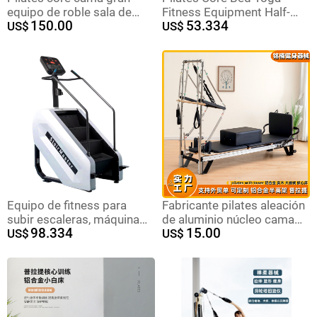
equipo de roble sala de
Fitness Equipment Half-
150.00
53.334
yoga cama de
US$
elevated 3 - in - 1 Barrel
US$
entrenamiento doméstica
Stable Stable Chair
equipo de ejercicios
Equipment Correction Set
plegable pilates
de 5 piezas
Equipo de fitness para
Fabricante pilates aleación
subir escaleras, máquina
de aluminio núcleo cama
98.334
15.00
de escalada interior con
US$
dos en la mitad elevada
US$
pantalla LCD, monitor de
órbita completa sala de
frecuencia cardíaca,
yoga gimnasio equipo
simulador de escaleras,
comercial
máquina para subir
escaleras.