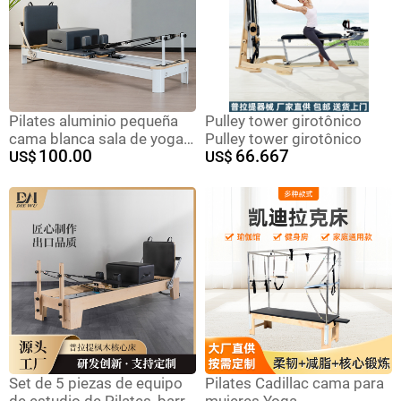
Pilates aluminio pequeña
Pulley tower girotônico
cama blanca sala de yoga
Pulley tower girotônico
100.00
66.667
gimnasio entrenamiento
US$
US$
privado equipo de fitness
yoga núcleo cama
reformador
Set de 5 piezas de equipo
Pilates Cadillac cama para