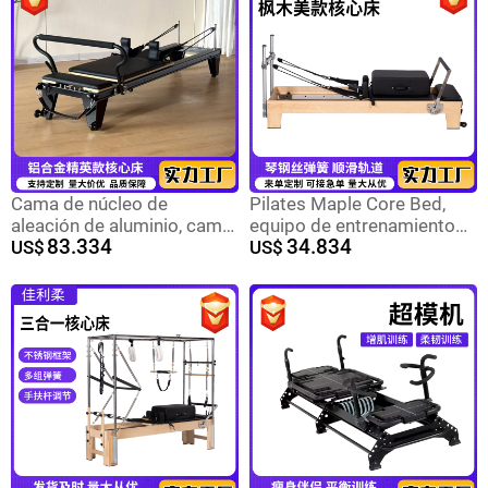
conjunto completo de
equipo de entrenamiento
Cama de núcleo de
Pilates Maple Core Bed,
aleación de aluminio, cama
equipo de entrenamiento
83.334
34.834
de núcleo de Pilates
US$
doméstico, sala de yoga
US$
deslizante de órbita
comercial, Pilates Core Bed
completa, gran equipo de
élite, cama de aleación de
aluminio pequeña negra