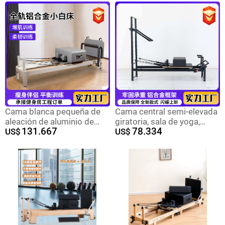
Entrenamiento flexible
Reformer
Escalera deslizante
bidireccional
Cama blanca pequeña de
Cama central semi-elevada
aleación de aluminio de
giratoria, sala de yoga,
131.667
78.334
pista completa, equipo
US$
cama central semi-elevada
US$
comercial grande, modelo
de aleación de aluminio,
BB, cama blanca pequeña
equipo deportivo, cama
semielevada de aleación de
semi-elevada giratoria
aluminio de pista completa
de primera generación