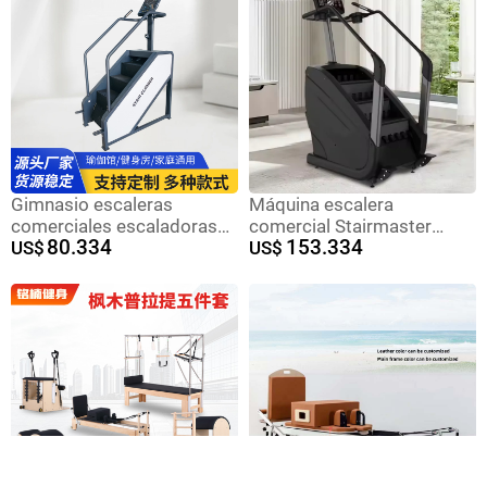
Gimnasio escaleras
Máquina escalera
comerciales escaladoras
comercial Stairmaster
80.334
153.334
escaladoras entrenadores
US$
gimnasio aeróbico
US$
aeróbicos equipos de
montaña escalada máquina
fitness escalar caminando
escalera
escaladoras