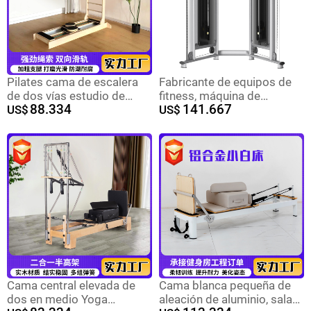
Pilates cama de escalera
Fabricante de equipos de
de dos vías estudio de
fitness, máquina de
88.334
141.667
yoga equipo de fitness
US$
entrenamiento de doble
US$
cama deslizante deportiva
brazo, entrenador integral
multifuncional de arce
multifuncional, rack de
cama de escalera
pórtico Little Flying Bird
deslizante de dos vías
Cama central elevada de
Cama blanca pequeña de
dos en medio Yoga
aleación de aluminio, sala