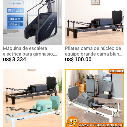
blanca
Máquina de escalera
Pilates cama de núcleo de
eléctrica para gimnasio,
equipo grande cama blanca
3.334
100.00
entrenador aeróbico,
US$
pequeña de aleación de
US$
escaladora
aluminio cama de núcleo
de entrenamiento personal
plegable estudio de yoga
fitness en el hogar