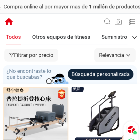
nline al por mayor más de
1 millón
de productos.
Pedido m
Todos
Otros equipos de fitness
Suministros de
Filtrar por precio
Relevancia
¿No encontraste lo
Búsqueda personalizada
que buscabas?