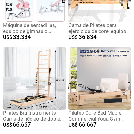
Máquina de sentadillas,
Cama de Pilates para
equipo de gimnasio
ejercicios de core, equipo
33.334
36.834
comercial, máquina de
US$
grande para estudio de
US$
puente de cadera para
yoga, cama elevada de
moldear la figura femenina,
caucho y arce, equipo de
máquina Smith invertida,
fitness dos en uno con
conjunto completo de
escalera y barril semi-
equipos de fitness del
elevado
fabricante.
Pilates Big Instruments
Pilates Core Bed Maple
Cama de núcleo de doble
Commercial Yoga Gym
66.667
66.667
pista Maple Yoga Studio
US$
Fitness Equipos Escalera
US$
Modelado Cuerpo
Barrel Silla Pilates