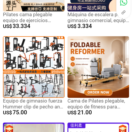
Pilates cama plegable
Máquina de escalera para
equipo de ejercicios
gimnasio comercial, equipo
33.334
3.334
deportivos cama de yoga
US$
aeróbico, escaladora
US$
plegable casera cama de
árbol de arce core Pilates
Equipo de gimnasio fuerza
Cama de Pilates plegable,
Hummer clip de pecho anti-
equipo de fitness para
75.00
21.00
pájaro torre empuja los
US$
entrenamiento comercial
US$
muslos y los lados internos
en estudio de yoga,
y externos piernas
reformer.
estiradas y dobladas