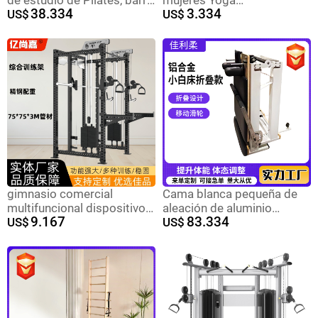
de estudio de Pilates, barril,
mujeres Yoga
38.334
3.334
silla, cama
US$
multifuncional 3 en 1
US$
equipo de entrenamiento
roble Cadillac cama
gimnasio comercial
Cama blanca pequeña de
multifuncional dispositivo
aleación de aluminio
9.167
83.334
de fuerza integral pájaro en
US$
plegable personalizada,
US$
cuclillas de empuje de
equipo deportivo de fitness
cama levantamiento de
para el hogar, cama
peso
deslizante, cama blanca
pequeña de aleación de
aluminio plegable