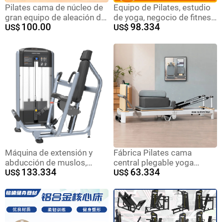
Pilates cama de núcleo de
Equipo de Pilates, estudio
gran equipo de aleación de
de yoga, negocio de fitness,
100.00
98.334
aluminio pequeña cama
US$
cama blanca pequeña,
US$
blanca casa plegable sala
educación privada, cama
de yoga gimnasio cama de
de núcleo plegable de
Pilates
aleación de aluminio,
equipo grande
Máquina de extensión y
Fábrica Pilates cama
abducción de muslos,
central plegable yoga
133.334
63.334
máquina de poleas alta y
US$
gimnasio de belleza
US$
baja, máquina de extensión
dispositivo de moldeo
y flexión de piernas,
doméstico de roble de
máquina de press de
aluminio pequeña cama
pájaro, máquina de press
blanca
de pecho, banco para