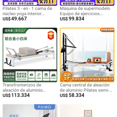
Pilates 3 - en - 1 cama de
Máquina de supermodelo
núcleo yoga interior
Equipo de ejercicios
49.667
99.834
plástico multifunción cama
US$
multifuncional interior
US$
de núcleo de arce 3 - en - 1
Pilates 3 en 1 Máquina de
supermodelo Entrenador
comercial Máquina de
supermodelo
Transfronterizos de
Cama central de aleación
aleación de aluminio
de aluminio Pilates semi-
113.334
58.334
pequeña cama blanca sala
US$
elevada Manliqiu estudio
US$
de yoga gimnasio equipo
de yoga equipo de fitness
de pilates hogar de órbita
equipo grande reformador
completa aleación de
aluminio pequeña cama