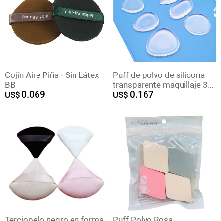
Cojín Aire Piña - Sin Látex
Puff de polvo de silicona
BB
transparente maquillaje 3D
0.069
0.167
US$
sin polvo fácil de hacer
US$
jalea Q herramienta de
maquillaje elástico cojín de
aire PU polvo húmedo puff
Terciopelo negro en forma
Puff Polvo Rosa