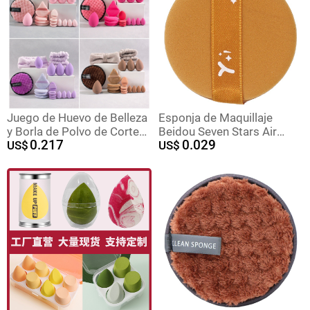
Juego de Huevo de Belleza
Esponja de Maquillaje
y Borla de Polvo de Corte
Beidou Seven Stars Air
0.217
0.029
Oblicuo, Color Sólido,
US$
Cushion, de Doble Uso para
US$
Calabaza de Gota de Agua.
Seco y Húmedo, No
Absorbente, Ultra Suave,
para Fijar el Maquillaje,
Herramienta de Belleza.