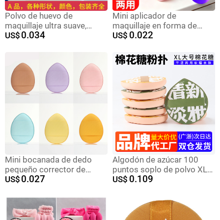
Polvo de huevo de
Mini aplicador de
maquillaje ultra suave,
maquillaje en forma de
0.034
0.022
goteo de agua, calabaza
US$
corazón, sin látex,
US$
inclinada, huevo de esponja
compacto, herramienta de
seca y húmeda, polvo de
retoque de maquillaje, no
color, embalaje
absorbente, desechable,
independiente.
transfronterizo.
Mini bocanada de dedo
Algodón de azúcar 100
pequeño corrector de
puntos soplo de polvo XL
0.027
0.109
colchón de aire gota de
US$
húmedo y seco esponja
US$
agua triangular algodón de
maquillaje polvo pastel
azúcar esponja de
sensación de aire cojín de
maquillaje al por mayor
aire Ermu gran soplo de
mini bocanada de pulgar
polvo