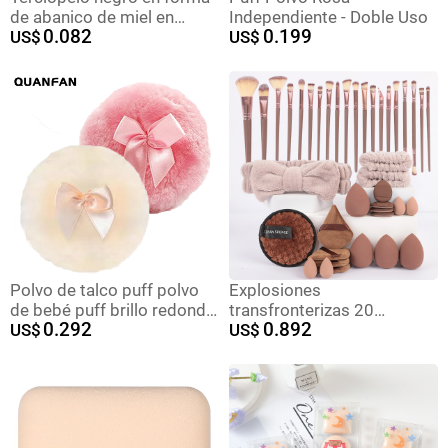
de abanico de miel en
Independiente - Doble Uso
0.082
0.199
polvo maquillaje esponja
US$
US$
puff transfronterizo cojín
de aire en caja polvo seco
acabado triángulo soplo de
polvo suelto
Polvo de talco puff polvo
Explosiones
de bebé puff brillo redondo
transfronterizas 20
0.292
0.892
arco bebé Pelo Largo
US$
conjuntos de 33 conjuntos
US$
espinoso calor polvo puff
de 40 conjuntos de 42
felpa larga belleza esponja
conjuntos de 43 conjuntos
de 56 conjuntos de
herramientas de maquillaje
de huevos