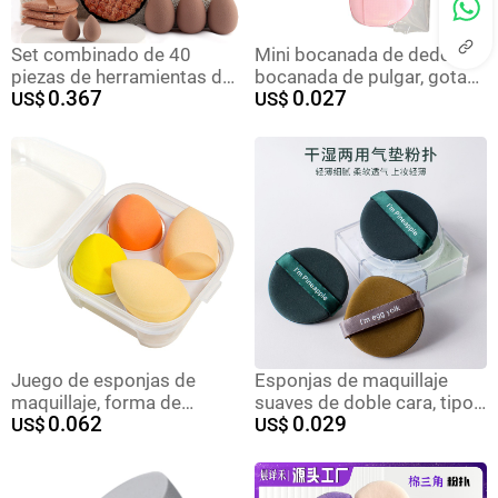
Set combinado de 40
Mini bocanada de dedo,
piezas de herramientas de
bocanada de pulgar, gotas
0.367
0.027
belleza, kit completo para
US$
de agua, bocanada
US$
el cuidado facial y el
pequeña, cojín de aire,
maquillaje, distribuido por
maquillaje seco y húmedo,
XY/Temu
bocanada al por mayor
Juego de esponjas de
Esponjas de maquillaje
maquillaje, forma de
suaves de doble cara, tipo
0.062
0.029
calabaza, aptas para
US$
puff, con textura de pastel
US$
húmedo/seco
de frutas, mantequilla,
malvavisco y efecto niebla.