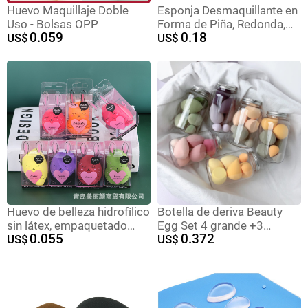
Huevo Maquillaje Doble
Esponja Desmaquillante en
Uso - Bolsas OPP
Forma de Piña, Redonda,
0.059
0.18
US$
Lavable, de Doble Cara,
US$
para Limpieza Facial,
Algodón Desmaquillante en
Existencia
Huevo de belleza hidrofílico
Botella de deriva Beauty
sin látex, empaquetado
Egg Set 4 grande +3
0.055
0.372
individualmente, polvo
US$
pequeño 4 grande +2
US$
húmedo y seco que no
pequeño Drift Bottle
comida, esponja de
Powder Puff Set Huevos de
maquillaje, configuración
maquillaje Huevo de
de maquillaje al por mayor
maquillaje