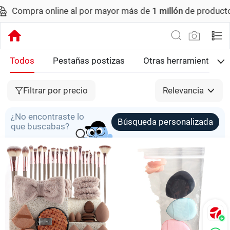
pra online al por mayor más de
1 millón
de productos.
Ped
Todos
Pestañas postizas
Otras herramientas de
Filtrar por precio
Relevancia
¿No encontraste lo
Búsqueda personalizada
que buscabas?