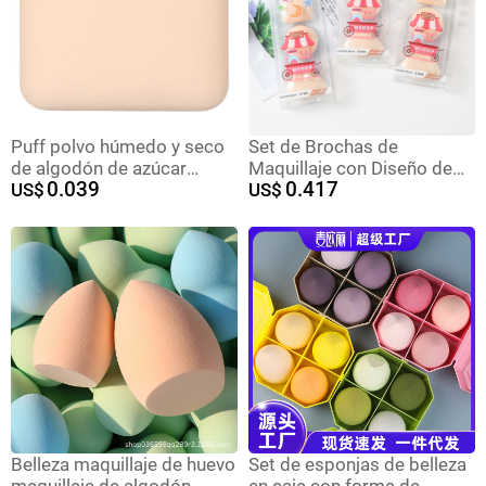
Puff polvo húmedo y seco
Set de Brochas de
de algodón de azúcar
Maquillaje con Diseño de
0.039
0.417
colchón de aire soplo de
US$
los Doce Signos del
US$
polvo al por mayor esponja
Zodiaco, Set de Brochas de
de maquillaje superficie de
Maquillaje con Diseño de
cuero triángulo caja de
Piña Negra, Set de 100
almacenamiento de soplo
Puntos
de polvo
Belleza maquillaje de huevo
Set de esponjas de belleza