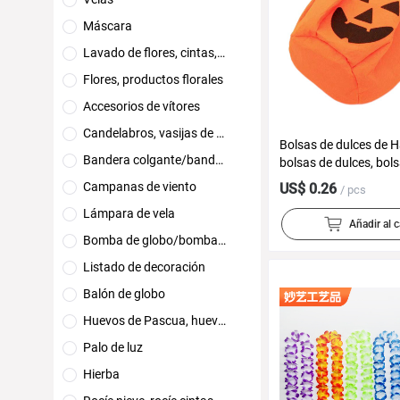
Máscara
Lavado de flores, cintas, tiras de colores
Flores, productos florales
Accesorios de vítores
Candelabros, vasijas de velas
Bolsas de dulces de H
Bandera colgante/bandera de tracción/banderín
bolsas de dulces, bol
calabaza tridimensio
Campanas de viento
US$ 0.26
/ pcs
portátiles, regalos pa
Lámpara de vela
accesorios del festiva
Añadir al c
fantasmas, bolsas de
Bomba de globo/bomba de aire
transfronterizas
Listado de decoración
Balón de globo
Huevos de Pascua, huevos de oro
Palo de luz
Hierba