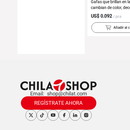
Gafas que brillan en l
cambian de color, de
para fiestas de Hallo
US$ 0.092
/ pcs
accesorios para foto
de gafas fluorescente
Añadir al c
coloridas
Email:
shop@chilat.com
REGÍSTRATE AHORA