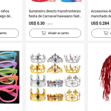
 niños
Suministro directo transfronterizo
Accesorios d
uego de
fiesta de Carnaval hawaiano falda
manchado de
hal Navidad
hula traje Amazon jardín de
con sierra d
US$ 0.30
US$ 0.284
/ pcs
infantes accesorios de
cabeza de ha
rendimiento para adultos hula
fiesta de terr
arrito
Añadir al carrito
dance