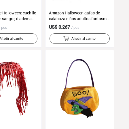
e Halloween: cuchillo
Amazon Halloween gafas de
 sangre, diadema
calabaza niños adultos fantasma
e zombi, casco con
Festival decoración de fiesta
US$ 0.267
/ pcs
/ pcs
cha de plástico,
accesorios de fotografía marco de
or.
gafas divertido
Añadir al carrito
Añadir al carrito