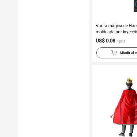
Varita mágica de Harr
moldeada por inyecci
de Voldemort, varita 
US$ 0.08
/ pcs
Harry Potter
Añadir al c