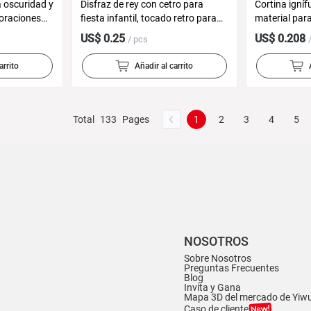
a oscuridad y
Disfraz de rey con cetro para
Cortina igní
coraciones
fiesta infantil, tocado retro para
material para
ween,
fiesta de cumpleaños y disfraces
de Hallowee
US$ 0.25
US$ 0.208
/ pcs
s, monturas
de Halloween
navideñas
s de plástico
arrito
Añadir al carrito
Total
133
Pages
1
2
3
4
5
NOSOTROS
Sobre Nosotros
Preguntas Frecuentes
Blog
Invita y Gana
Mapa 3D del mercado de Yiw
Caso de cliente