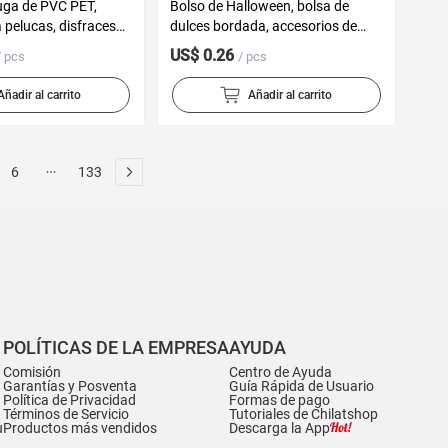
fuga de PVC PET,
Bolso de Halloween, bolsa de
 pelucas, disfraces
dulces bordada, accesorios de
n y manualidades
decoración navideña para niños,
US$ 0.26
/ pcs
/ pcs
linterna de calabaza para
Halloween, cubo, caramelo de
Añadir al carrito
Añadir al carrito
Halloween
6
133
POLÍTICAS DE LA EMPRESA
AYUDA
Comisión
Centro de Ayuda
Garantías y Posventa
Guía Rápida de Usuario
Política de Privacidad
Formas de pago
Términos de Servicio
Tutoriales de Chilatshop
u
Productos más vendidos
Descarga la App