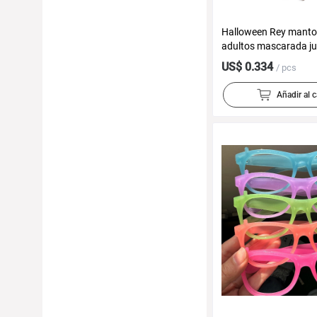
Halloween Rey manto
adultos mascarada j
padres e hijos traje c
US$ 0.334
/ pcs
manto
Añadir al c