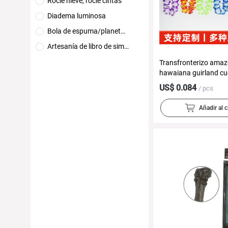
Rocíe nieve, rocíe cintas
Diadema luminosa
Bola de espuma/planeta de flujo
Artesanía de libro de simulación
Transfronterizo ama
hawaiana guirland cue
fiesta colorida 24 par
US$ 0.084
/ pcs
de flores
Añadir al c