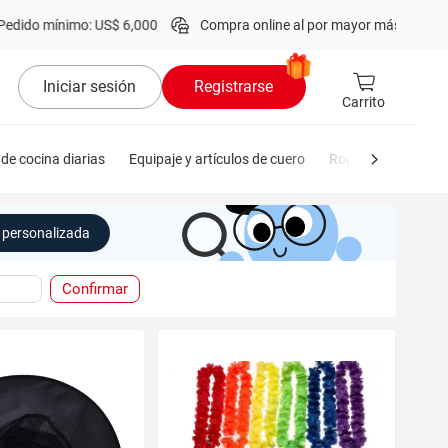
o mínimo: US$ 6,000
Compra online al por mayor más de
1 millón
d
Iniciar sesión
Registrarse
Carrito
de cocina diarias
Equipaje y artículos de cuero
Ropa de hombre
personalizada
Confirmar