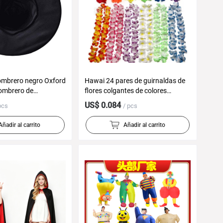
ombrero negro Oxford
Hawai 24 pares de guirnaldas de
ombrero de
flores colgantes de colores
ccesorios de vestuario
pétalos de flor simulados ropa de
US$ 0.084
pcs
/ pcs
 magia bruja
anillo de cuello de poliéster fiesta
Añadir al carrito
Añadir al carrito