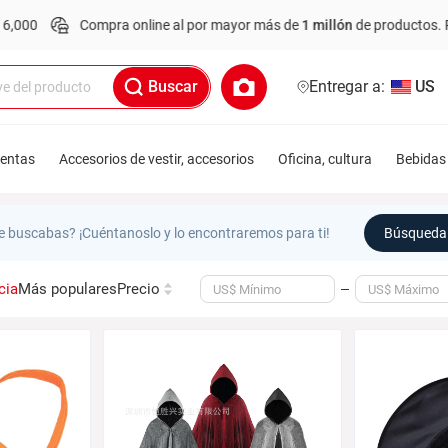
0
Compra online al por mayor más de
1 millón
de productos.
Pedid
Buscar
Entregar a:
US
ientas
Accesorios de vestir, accesorios
Oficina, cultura
Bebidas 
e buscabas? ¡Cuéntanoslo y lo encontraremos para ti!
Búsqueda 
cia
Más populares
Precio