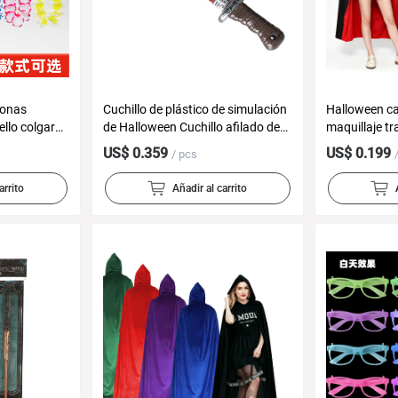
zonas
Cuchillo de plástico de simulación
Halloween ca
llo colgar
de Halloween Cuchillo afilado de
maquillaje tr
es de hojas
sangre roja neta fantasma
negro cara s
US$ 0.359
US$ 0.199
/ pcs
Festival decoración juguete
capa pirata 
sangre cuchillo de cocina truco
arrito
Añadir al carrito
accesorios cuchillo curvo Hoz