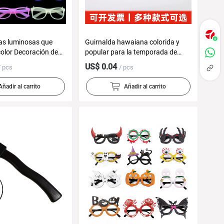
s luminosas que
Guirnalda hawaiana colorida y
olor Decoración de
popular para la temporada de
scente Accesorios
graduación, guirnalda hawaiana
US$ 0.04
/ pcs
/ pcs
 luminosos Tema de
para el cuello
e gafas de luz fría
Añadir al carrito
Añadir al carrito