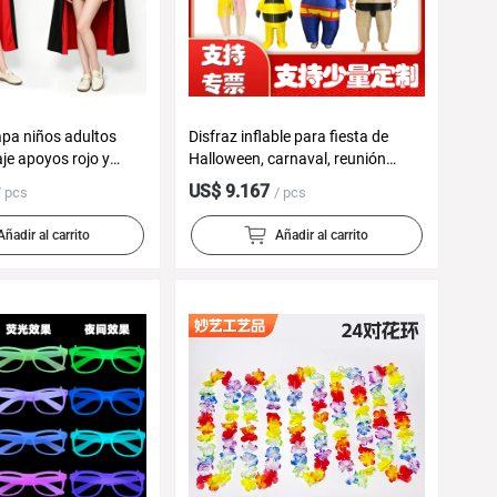
pa niños adultos
Disfraz inflable para fiesta de
aje apoyos rojo y
Halloween, carnaval, reunión
oporte collar muerte
anual, payaso, sumo, ballet
US$ 9.167
/ pcs
/ pcs
capa
Añadir al carrito
Añadir al carrito