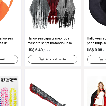
alloween,
Halloween capa cráneo ropa
Halloween s
sas de
máscara script matando Casa
paño bruja s
nales
Encantada habitación secreta
maquillaje a
US$ 6.40
US$ 0.08
/ pcs
/ 
ra niños,
vestir Zombie apoyos del traje
Harry Potter
l de
sombrero
arrito
Añadir al carrito
 Halloween