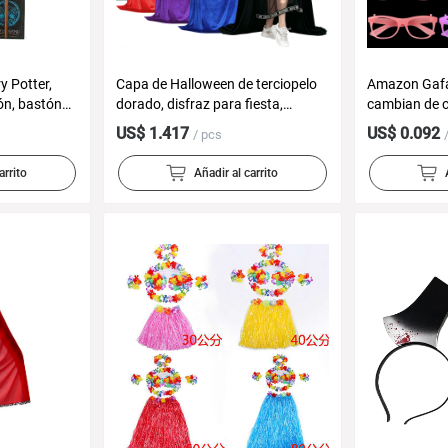
y Potter,
Capa de Halloween de terciopelo
Amazon Gafa
ón, bastón
dorado, disfraz para fiesta,
cambian de c
luminosa de
accesorios de maquillaje, capa
fiesta fluore
US$ 1.417
US$ 0.092
/ pcs
negra de la Manos del Destino
fotográficos
neón Marco d
arrito
Añadir al carrito