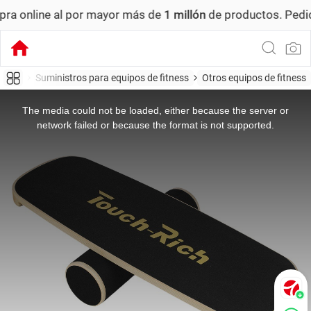
ne al por mayor más de
1 millón
de productos.
Pedido míni
 libre
Suministros para equipos de fitness
Otros equipos de fitness
This
is
a
The media could not be loaded, either because the server or
modal
window.
network failed or because the format is not supported.