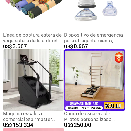
Línea de postura estera de
Dispositivo de emergencia
yoga estera de la aptitud
para atragantamiento,
3.667
0.667
estera de yoga función
US$
máscara respiratoria
US$
ensanchada pu tirano
cuerda saltar estera de
yoga estera de goma
estera de yoga
Máquina escalera
Cama de escalera de
comercial Stairmaster
Pilates personalizada
153.334
250.00
gimnasio aeróbico
US$
núcleo de escalera
US$
montaña escalada máquina
deslizante bidireccional