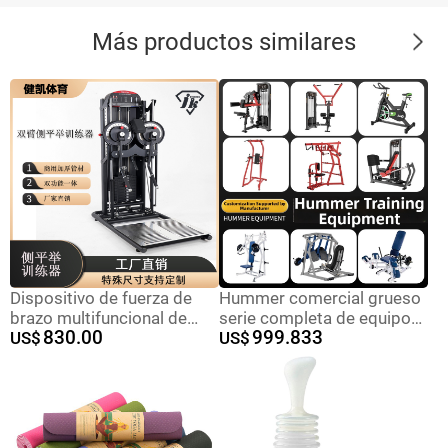
Más productos similares
Dispositivo de fuerza de
Hummer comercial grueso
brazo multifuncional de
serie completa de equipos
830.00
999.833
doble brazo lateral
US$
de ejercicios domésticos
US$
entrenador de elevación
sentados con piernas
lateral comercial gimnasio
curvadas en cuclillas
brazo de elevación lateral
empujando el pecho y los
hombro fuerza de pájaros
equipos de entrenamiento
de piernas