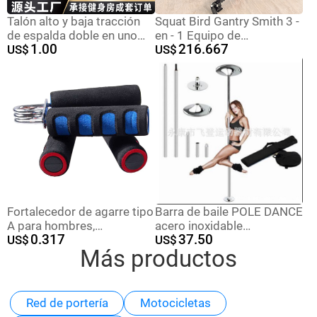
Talón alto y baja tracción
Squat Bird Gantry Smith 3 -
de espalda doble en uno
en - 1 Equipo de
1.00
216.667
entrenador de elevación de
US$
entrenamiento
US$
piernas tipo asiento doble
multifuncional comercial
en uno entrenador de
hombros empujando pecho
Fortalecedor de agarre tipo
Barra de baile POLE DANCE
A para hombres,
acero inoxidable
0.317
37.50
rehabilitación y
US$
entrenamiento abdominal
US$
Más productos
entrenamiento de dedos
fitness en casa
Red de portería
Motocicletas