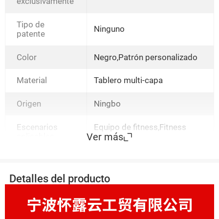
exclusivamente
Tipo de
Ninguno
patente
Color
Negro,Patrón personalizado
Material
Tablero multi-capa
Origen
Ningbo
Escenarios
Equipo de fitness,Fitness
Ver más
aplicables
cuerpo
Detalles del producto