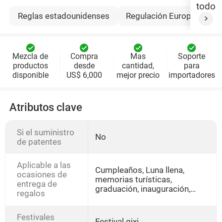
todo
Reglas estadounidenses
Regulación Europea
R
Mezcla de
Compra
Mas
Soporte
productos
desde
cantidad,
para
disponible
US$ 6,000
mejor precio
importadores
Atributos clave
Si el suministro
No
de patentes
Aplicable a las
Cumpleaños, Luna llena,
ocasiones de
memorias turísticas,
entrega de
graduación, inauguración,
regalos
fiestas, visitas y condolencias,
otros
Festivales
Festival qixi