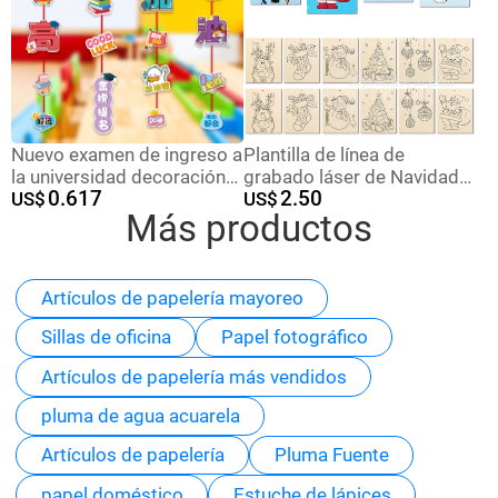
Nuevo examen de ingreso a
Plantilla de línea de
la universidad decoración
grabado láser de Navidad
0.617
2.50
colgante de papel lista de
US$
DiY colgante decorativo
US$
Más productos
oro título de inspiración
hecho a mano Pintura de
bendición cortina colgante
educación temprana para
examen de
niños
reabastecimiento colgante
Artículos de papelería mayoreo
Sillas de oficina
Papel fotográfico
Artículos de papelería más vendidos
pluma de agua acuarela
Artículos de papelería
Pluma Fuente
papel doméstico
Estuche de lápices