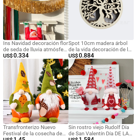
Ins Navidad decoración flor
Spot 10cm madera árbol
de seda de lluvia atmósfera
de la vida decoración de la
0.334
0.884
joyería café tienda
US$
pared decoración de la
US$
accesorios diseño conjunto
pared café bebida montaña
de globos
rusa de madera
Transfronterizo Nuevo
Sin rostro viejo Rudolf Día
Festival de la cosecha de
de San Valentín Día DE LA
1.45
1.584
Acción de Gracias
US$
Madre Decoración Cross-
US$