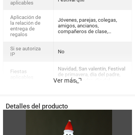
aplicables
Aplicación de
Jóvenes, parejas, colegas,
la relación de
amigos, ancianos,
entrega de
compañeros de clase,
regalos
mentores, otros
Si se autoriza
No
IP
Navidad, San valentín, Festival
Fiestas
de primavera, día del padre,
aplicables
Ver más
día de la madre, día del
maestro, día de año nuevo,
tanabata, halloween, semana
santa, día nacional, día del
niño, día de la mujer, otros
Detalles del producto