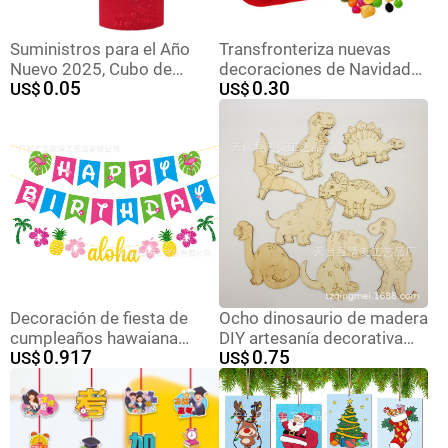
Suministros para el Año
Transfronteriza nuevas
Nuevo 2025, Cubo de
decoraciones de Navidad
0.05
0.30
Bendición al por Mayor,
US$
copo de nieve Calcetines
US$
Producto Terminado,
de Navidad árbol de
Adornos, Kit de Material de
Navidad adornos regalo
Acebo Simulado, Cubo de
bolsa Navidad niños
Regalo de Año Nuevo,
regalos
Recuerdo
Decoración de fiesta de
Ocho dinosaurio de madera
cumpleaños hawaiana
DIY artesanía decorativa
0.917
0.75
transfronteriza bandera de
US$
dinosaurio mezclado 8
US$
dibujo decoración de
unidades un paquete
cumpleaños de verano
props banderas flamencos