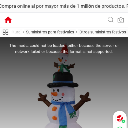
a online al por mayor más de
1 millón
de productos.
Pedid
cina, cultura
Suministros para festivales
Otros suministros festivos
This
is
a
The media could not be loaded, either because the server or
modal
window.
network failed or because the format is not supported.