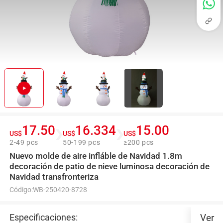
17.50
16.334
15.00
US$
US$
US$
2-49 pcs
50-199 pcs
≥200 pcs
Nuevo molde de aire infláble de Navidad 1.8m
decoración de patio de nieve luminosa decoración de
Navidad transfronteriza
Código:
WB-250420-8728
Especificaciones:
Ver