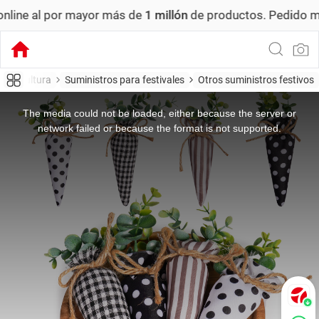
ayor más de
1 millón
de productos.
Pedido mínimo: US$ 6,0
cina, cultura
Suministros para festivales
Otros suministros festivos
This
is
a
The media could not be loaded, either because the server or
modal
window.
network failed or because the format is not supported.