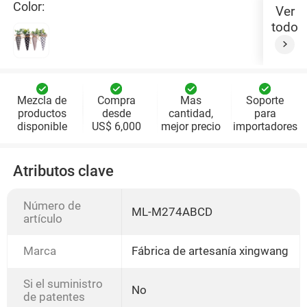
Color:
Ver
todo
Mezcla de
Compra
Mas
Soporte
productos
desde
cantidad,
para
disponible
US$ 6,000
mejor precio
importadores
Atributos clave
Número de
ML-M274ABCD
artículo
Marca
Fábrica de artesanía xingwang
Si el suministro
No
de patentes