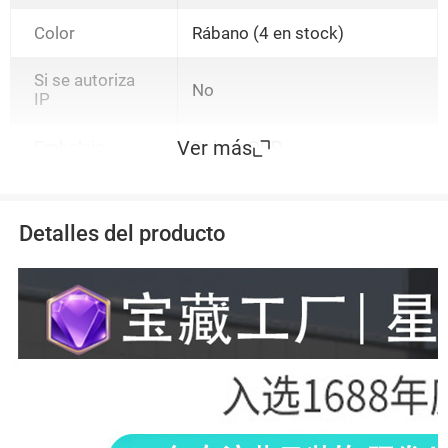
Color
Rábano (4 en stock)
Si se autoriza
No
IP
Ver más
Embalaje
Bolsas OPP
Detalles del producto