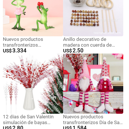
Nuevos productos
Anillo decorativo de
transfronterizos
madera con cuerda de
3.334
2.50
Decoraciones de Resina
US$
algodón y cuentas de flores
US$
Decoración de Rana
de madera DIY anillo de
Creativa Regalo de San
madera colgante
Valentín
decoración 61 piezas para
un conjunto
12 días de San Valentín
Nuevos productos
simulación de bayas
transfronterizos Día de San
2.80
1.584
enchufe de festividad
US$
Valentín muñecas sin cara
US$