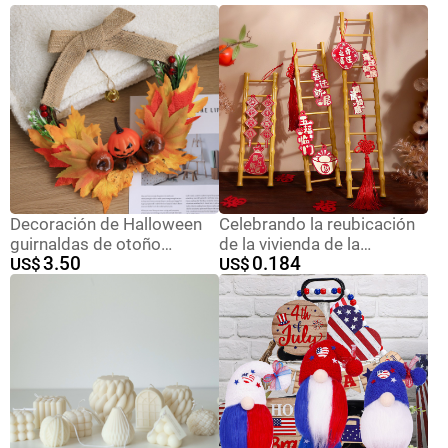
Decoración de Halloween
Celebrando la reubicación
guirnaldas de otoño
de la vivienda de la
3.50
0.184
guirnaldas de arce
US$
simulación de la escalera
US$
calabazas decoraciones de
de la nueva casa regalos en
puerta colgantes regalos
el diseño de decoración
de Acción de Gracias