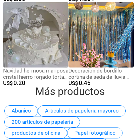
atmósfera decoración
amor amorosas piernas
escenario de diseño de
largas Rudolph
polvo de oro de amor
decoraciones de
transfronterizo
vacaciones decoraciones
de mesa
Navidad hermosa mariposa
Decoración de bordillo
cristal hierro forjado torta
cortina de seda de lluvia
0.20
0.45
decoración Cupido corona
US$
fiesta de cumpleaños boda
US$
Más productos
de cumpleaños adornos
fondo pared decoración de
horneados
diseño brillante cuadrado
cortina de seda de lluvia
bordillo
Abanico
Artículos de papelería mayoreo
200 artículos de papelería
productos de oficina
Papel fotográfico