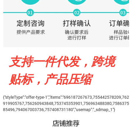
{"styleType":"offer-type-1","items":"696187267673,755442578209,762
919905767,756260943848,753745353901,756963488380,7586375
85496,794067003736,757408731180","usemap":"_sdmap_1"}