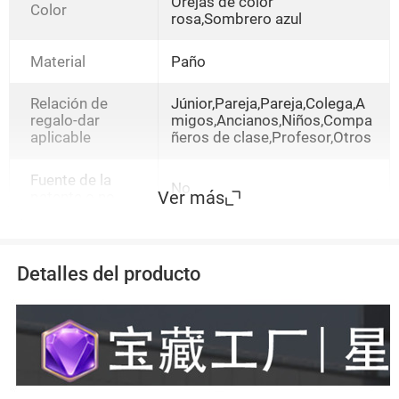
Orejas de color
Color
rosa,Sombrero azul
Material
Paño
Relación de
Júnior,Pareja,Pareja,Colega,A
regalo-dar
migos,Ancianos,Niños,Compa
aplicable
ñeros de clase,Profesor,Otros
Fuente de la
No
Ver más
patente o no
Detalles del producto