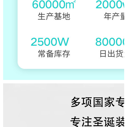
Product Informati
on
产品信息
Product Display