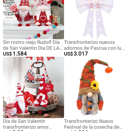
Sin rostro viejo Rudolf Día
Transfronterizo nuevos
de San Valentín Día DE LA
adornos de Pascua con luz
1.584
3.017
Madre Decoración Cross-
US$
luminosa Orejas de conejo
US$
border New Valentine's Day
colgante puerta ventana
muñeca sin rostro etiqueta
decoraciones pequeño
amor
regalo
Día de San Valentín
Transfronterizo Nuevo
transfronterizo amor
Festival de la cosecha de