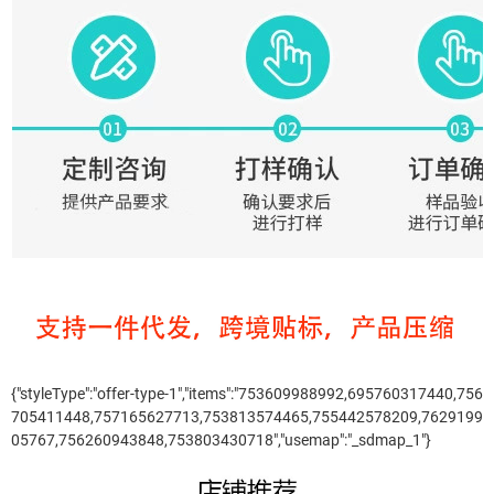
{"styleType":"offer-type-1","items":"753609988992,695760317440,756
705411448,757165627713,753813574465,755442578209,7629199
05767,756260943848,753803430718","usemap":"_sdmap_1"}