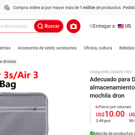
mpra online al por mayor más de
1 millón
de productos.
Pedido mínimo:
Buscar
Entregar a:
US
ientas
Accesorios de vestir, accesorios
Oficina, cultura
Bebidas 
e drones
Código:
WB-250425-1931
Adecuado para DJI
almacenamiento u
mochila dron
Precio por volumen
10.00
US$
US
2-49 pcs
50-
Mezcla de productos 