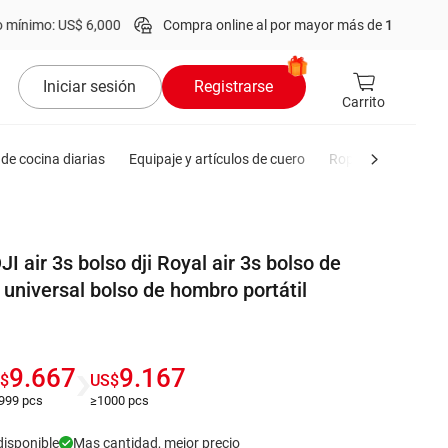
 US$ 6,000
Compra online al por mayor más de
1 millón
de product
Iniciar sesión
Registrarse
Carrito
de cocina diarias
Equipaje y artículos de cuero
Ropa de hombre
 air 3s bolso dji Royal air 3s bolso de
niversal bolso de hombro portátil
9.667
9.167
$
US$
999 pcs
≥1000 pcs
disponible
Mas cantidad, mejor precio