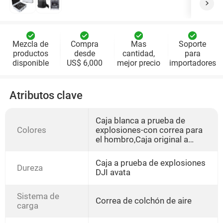
Mezcla de
Compra
Mas
Soporte
productos
desde
cantidad,
para
disponible
US$ 6,000
mejor precio
importadores
Atributos clave
Caja blanca a prueba de
Colores
explosiones-con correa para
el hombro,Caja original a
prueba de explosiones
avata,Mochila original avata
Caja a prueba de explosiones
Dureza
DJI avata
Sistema de
Correa de colchón de aire
carga