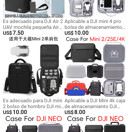
Es adecuado para DJI Air 2
Aplicable a DJI mini 4 pro
UAV mochila pequeña Air
bolsa de almacenamiento
7.50
10.00
2s bolsa de
US$
DJI mini 4 bolsa de
US$
almacenamiento mochila
almacenamiento de drones
portátil impermeable
con pantalla bolsa portátil
Es adecuado para DJI mini
Aplicable a DJI Mini 4k caja
2 bolso de hombro DJI mini
de almacenamiento DJI
10.00
8.00
2 bolso de viaje bolso de
US$
mini 2 bolsas de drones
US$
mochila accesorios
mini 2se caja de
almacenamiento portátil