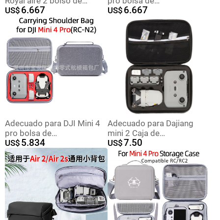
Royal aire 2 bolso de
pro bolsa de
6.667
6.667
hombro Mavic aire 2 bolso
US$
almacenamiento DJI Mini 4
US$
de hombro bolsa de viaje
pro bolsa portátil caja de
portátil UAV
almacenamiento portátil
Adecuado para DJI Mini 4
Adecuado para Dajiang
pro bolsa de
mini 2 Caja de
5.834
7.50
almacenamiento DJI Mini 4
US$
almacenamiento mini 2
US$
pro Changfei caja de
mini bolsa de
almacenamiento a prueba
almacenamiento caja de
de agua bolsa de
almacenamiento de nylon
accesorios
portátil mochila crossbody