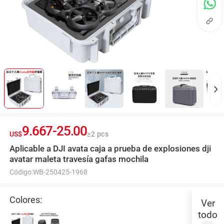
9.667
-
25.00
US$
≥2 pcs
Aplicable a DJI avata caja a prueba de explosiones dji
avatar maleta travesía gafas mochila
Código:
WB-250425-1968
Colores:
Ver
todo