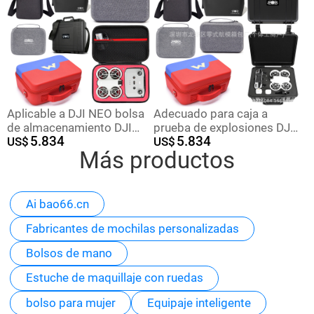
Aplicable a DJI NEO bolsa
Adecuado para caja a
de almacenamiento DJI
prueba de explosiones DJI
5.834
5.834
NEO caja de
US$
NEO bolsa de
US$
Más productos
almacenamiento de edición
almacenamiento DJI neo
de vuelo rápido bolsa de
caja pequeña a prueba de
accesorios impermeables
explosiones tanque
impermeable portátil al aire
Ai bao66.cn
libre portátil
Fabricantes de mochilas personalizadas
Bolsos de mano
Estuche de maquillaje con ruedas
bolso para mujer
Equipaje inteligente