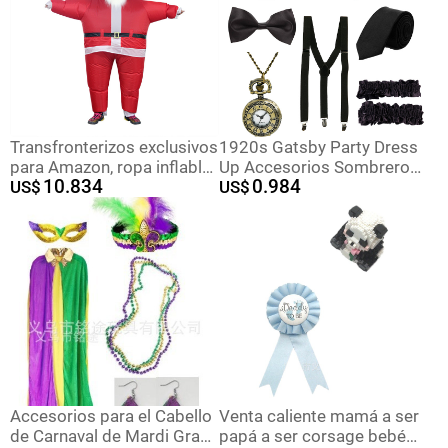
Transfronterizos exclusivos
1920s Gatsby Party Dress
para Amazon, ropa inflable,
Up Accesorios Sombrero
10.834
0.984
ropa de Navidad, ropa de
US$
Gángster Bandit Dress Up
US$
Papá Noel, ropa de
Sombrero de copa Años 20
escenario, ropa extraña
Años 1920
Accesorios para el Cabello
Venta caliente mamá a ser
de Carnaval de Mardi Gras,
papá a ser corsage bebé