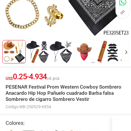
0.25
-
4.934
US$
≥6 pcs
PESENAR Festival Prom Western Cowboy Sombrero
Anacardo Hip Hop Pañuelo cuadrado Barba falsa
Sombrero de cigarro Sombrero Vestir
Código:
WB-250529-6954
Colores: