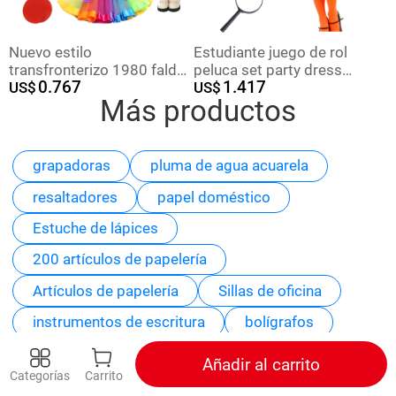
Nuevo estilo
Estudiante juego de rol
transfronterizo 1980 falda
peluca set party dress
0.767
1.417
de gasa de color neón
US$
party cosplay accesorios
US$
Más productos
guantes traje de vestir
party peluca
fiesta ropa de fiesta
accesorios
grapadoras
pluma de agua acuarela
resaltadores
papel doméstico
Estuche de lápices
200 artículos de papelería
Artículos de papelería
Sillas de oficina
instrumentos de escritura
bolígrafos
Artículos de papelería más vendidos
Añadir al carrito
Categorías
Carrito
productos de oficina