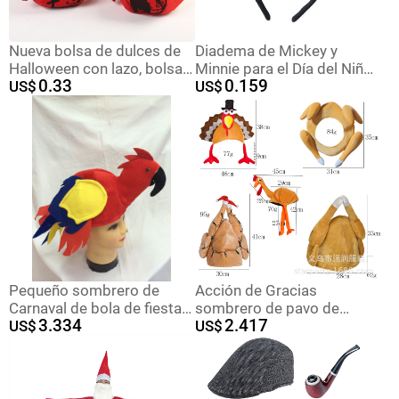
Nueva bolsa de dulces de
Diadema de Mickey y
Halloween con lazo, bolsa
Minnie para el Día del Niño,
0.33
0.159
de dulces, bolsa de
US$
Disfraz de Fiesta, Orejas de
US$
calabaza tridimensional
Mickey Mouse, Guantes,
portátil, regalo para niños,
Nariz de Payaso
festival de fantasmas
transfronterizo
Pequeño sombrero de
Acción de Gracias
Carnaval de bola de fiesta
sombrero de pavo de
3.334
2.417
al por mayor B320
US$
Acción de Gracias en
US$
accesorios de rendimiento
movimiento cubierta de la
sombrero de loro
cabeza de Turquía
sombrero de modelado de
decoración de Acción de
animales
Gracias sombrero de fiesta