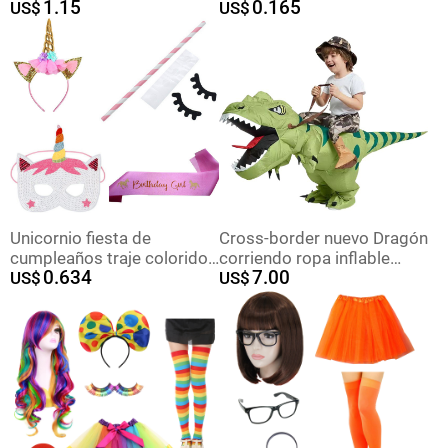
1.15
0.165
Máscara Tricolor, Corbata
US$
baño bebé ducha insignia
US$
de Moño, Cadena de
Cuentas Electrochapadas,
Conjunto para Fiesta de
Carnaval
Unicornio fiesta de
Cross-border nuevo Dragón
cumpleaños traje colorido
corriendo ropa inflable
0.634
7.00
alas diadema correa para el
US$
Halloween maquillaje
US$
hombro banda ceremonial
rendimiento apoyos
foto props gafas
muñeca divertida corriendo
dragón ropa inflable