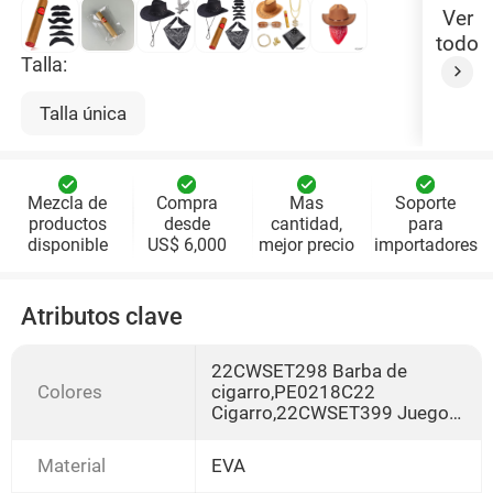
Ver
todo
Talla:
Talla única
Mezcla de
Compra
Mas
Soporte
productos
desde
cantidad,
para
disponible
US$ 6,000
mejor precio
importadores
Atributos clave
22CWSET298 Barba de
Colores
cigarro,PE0218C22
Cigarro,22CWSET399 Juego
de tres piezas,22CWSET499
Juego de cuatro
Material
EVA
piezas,PE320SET23 Juego de