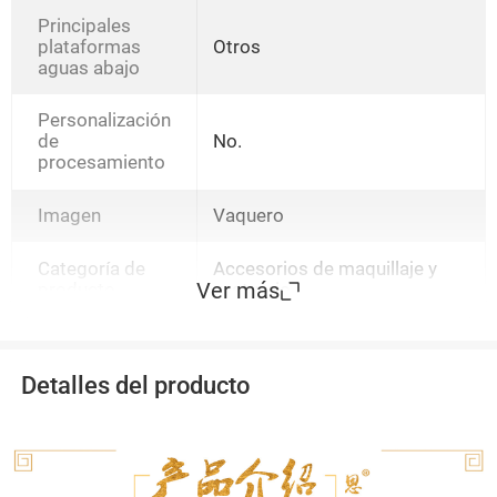
7 piezas,PE1026T21
Principales
plataformas
Otros
aguas abajo
Personalización
de
No.
procesamiento
Imagen
Vaquero
Categoría de
Accesorios de maquillaje y
Ver más
producto
vestuario
Detalles del producto