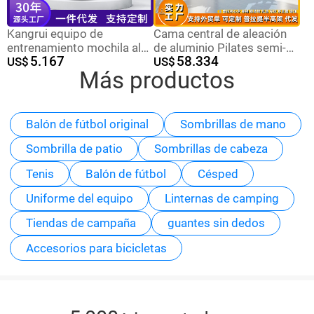
Kangrui equipo de
Cama central de aleación
entrenamiento mochila al
de aluminio Pilates semi-
5.167
58.334
aire libre deportes
US$
elevada Manliqiu estudio
US$
Más productos
entrenamiento equipo de
de yoga equipo de fitness
protección bolsa Oxford
equipo grande reformador
cuero impermeable de gran
capacidad bolsa de
Balón de fútbol original
Sombrillas de mano
camping
Sombrilla de patio
Sombrillas de cabeza
Tenis
Balón de fútbol
Césped
Uniforme del equipo
Linternas de camping
Tiendas de campaña
guantes sin dedos
Accesorios para bicicletas