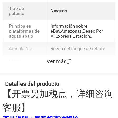
Tipo de
Ninguno
patente
Principales
Información sobre
plataformas de
eBay,Amazonas,Deseo,Por
aguas abajo
AliExpress,Estación
independiente,LAZADA
Artículo No.
Rueda del tanque de rebote
Ver más
Marca
Oujian
Detalles del producto
【开票另加税点，详细咨询
客服】