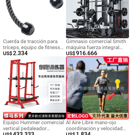
combinado
Cuerda de tracción para
Gimnasio comercial Smith
tríceps, equipo de fitness
máquina fuerza integral
2.334
916.666
para uso doméstico.
US$
entrenamiento equipo traje
US$
combinación hogar multi-
funcional sentadilla rack
Equipo Hummer comercial
Al Aire Libre mano-ojo
vertical pedaleador
coordinación y velocidad
433.333
1.834
especial gimnasio
US$
de reacción herramienta
US$