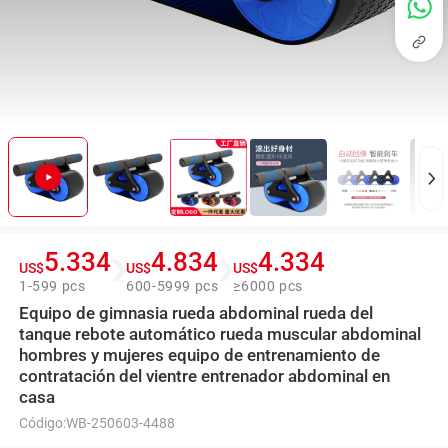
5.334
4.834
4.334
US$
US$
US$
1-599 pcs
600-5999 pcs
≥6000 pcs
Equipo de gimnasia rueda abdominal rueda del
tanque rebote automático rueda muscular abdominal
hombres y mujeres equipo de entrenamiento de
contratación del vientre entrenador abdominal en
casa
Código:
WB-250603-4488