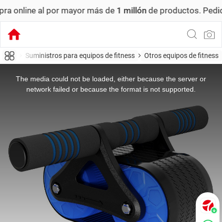
 al por mayor más de
1 millón
de productos.
Pedido mínimo
 libre
Suministros para equipos de fitness
Otros equipos de fitness
This
is
a
The media could not be loaded, either because the server or
modal
window.
network failed or because the format is not supported.