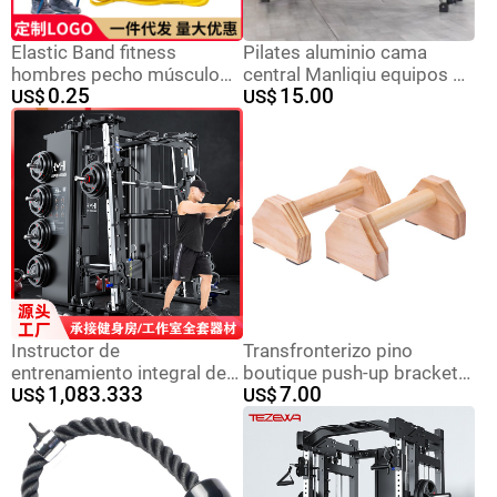
Elastic Band fitness
Pilates aluminio cama
hombres pecho músculo
central Manliqiu equipos de
0.25
15.00
resistencia banda fuerza
US$
fitness de alta gama sala
US$
entrenamiento pista y
de yoga educación privada
campo tirar cuerda pull-up
cama central semi-elevada
auxiliar banda de refuerzo
Instructor de
Transfronterizo pino
entrenamiento integral de
boutique push-up bracket
1,083.333
7.00
máquina Smith de nivel de
US$
hogar pequeño equipo de
US$
tanque, marco de cuclillas
fitness barras paralelas de
profundo, marco de dormir,
madera maciza [fuente
gimnasio multifuncional,
fabricante]
equipo de fitness