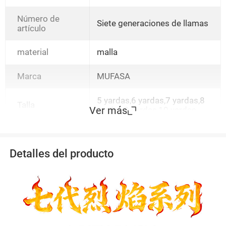
Séptima Generación,Séptima
Generación Flame Azul
Número de
Siete generaciones de llamas
Profundo,Polvo Colorido de
artículo
Llama Seventh
Generation,Séptima
material
malla
Generación Rojo
Fuego,Séptima Generación
Blaze Black
Marca
MUFASA
5 yardas,6 yardas,7 yardas,8
Talla
Ver más
yardas,9 yardas,10 yardas
Detalles del producto