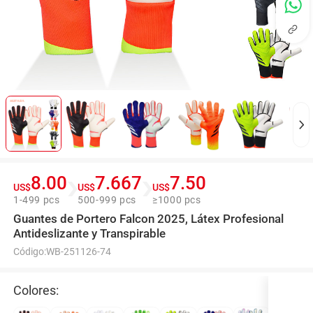
8.00
7.667
7.50
US$
US$
US$
1-499 pcs
500-999 pcs
≥1000 pcs
Guantes de Portero Falcon 2025, Látex Profesional
Antideslizante y Transpirable
Código:
WB-251126-74
Colores: