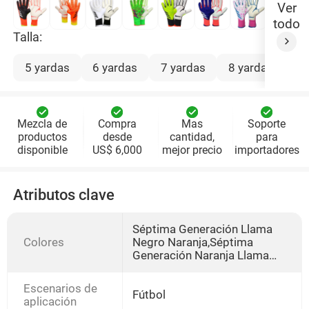
Ver
todo
Talla:
5 yardas
6 yardas
7 yardas
8 yardas
9 
Mezcla de
Compra
Mas
Soporte
productos
desde
cantidad,
para
disponible
US$ 6,000
mejor precio
importadores
Atributos clave
Séptima Generación Llama
Colores
Negro Naranja,Séptima
Generación Naranja Llama
Amarillo,Séptima Generación
Blaze Blanco Negro,Séptima
Escenarios de
Generación Blaze Hulk,Verde
Fútbol
aplicación
Fluorescente Llama de