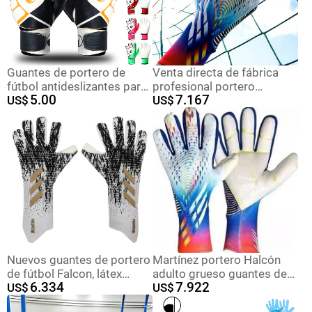
Guantes de portero de
Venta directa de fábrica
fútbol antideslizantes para
profesional portero
5.00
7.167
niños, de látex resistente al
US$
guantes de fútbol adulto
US$
desgaste, transpirables y
portero Falcon niños
con protección de dedos
competencia antideslizante
resistente al desgaste
transpirable
Nuevos guantes de portero
Martínez portero Halcón
de fútbol Falcon, látex
adulto grueso guantes de
6.334
7.922
antideslizante engrosado,
US$
fútbol para niños portero
US$
portero resistente al
puede ser una entrega