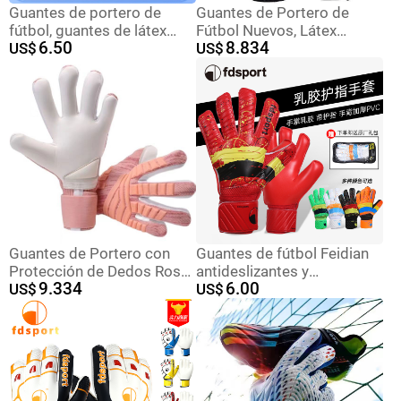
Guantes de portero de
Guantes de Portero de
fútbol, guantes de látex
Fútbol Nuevos, Látex
6.50
8.834
profesionales para adultos,
US$
Antideslizante para
US$
resistentes al desgaste,
Entrenamiento y Partidos
antideslizantes, especiales
para entrenamiento de
portero, venta al por mayor.
Guantes de Portero con
Guantes de fútbol Feidian
Protección de Dedos Rosa,
antideslizantes y
9.334
6.00
para Estudiantes y
US$
resistentes al desgaste,
US$
Jugadores Jóvenes
transpirables, guantes de
portero de entrenamiento
profesional para
estudiantes de primaria y
secundaria con protección
para los dedos