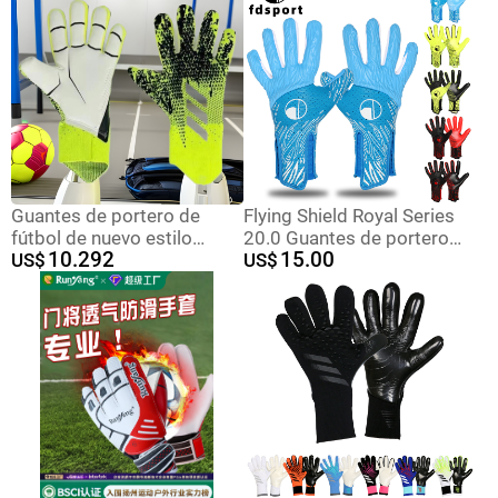
desgaste, sin dedos,
gratuita
portero
Guantes de portero de
Flying Shield Royal Series
fútbol de nuevo estilo
20.0 Guantes de portero
10.292
15.00
Guantes de portero
US$
transpirables y
US$
antideslizantes engrosados
antideslizantes 4mm látex
y resistentes al desgaste
sin dedos para
Guantes de portero sin
entrenamiento de
dedos
competición