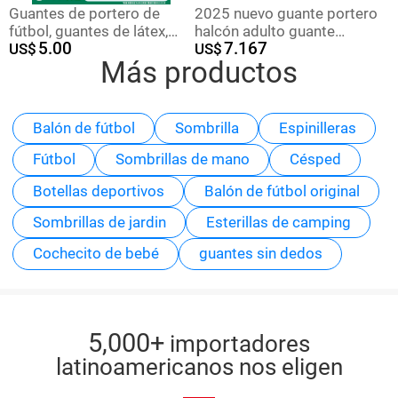
Guantes de portero de
2025 nuevo guante portero
fútbol, guantes de látex,
halcón adulto guante
5.00
7.167
guantes de portero de
US$
portero juvenil guante
US$
Más productos
adultos, niños, equipos de
entrenamiento guante de
protección de dedos,
costura especial
entrenamiento
antideslizante, hombre
Balón de fútbol
Sombrilla
Espinilleras
Fútbol
Sombrillas de mano
Césped
Botellas deportivos
Balón de fútbol original
Sombrillas de jardin
Esterillas de camping
Cochecito de bebé
guantes sin dedos
5,000+
importadores
latinoamericanos nos eligen