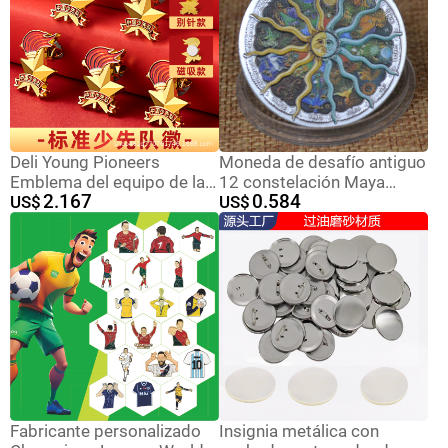
medallas personalizadas
Deli Young Pioneers
Moneda de desafío antiguo
Emblema del equipo de la
12 constelación Maya
2.167
0.584
escuela primaria Pin Hebilla
US$
colección de monedas
US$
magnética 6 piezas
conmemorativas moneda
Emblema del equipo
plata medalla
Insignia del joven pionero
conmemorativa insignia de
Cuello rojo
metal
Fabricante personalizado
Insignia metálica con