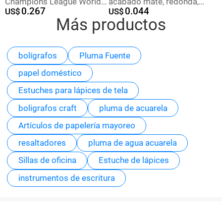
Champions League World
acabado mate, redonda,
0.267
0.044
Cup Football Super Star
US$
esmaltada, broche en
US$
Más productos
Metal Insignia Imagen de
blanco, accesorio, insignia
dibujos animados Etiqueta
conmemorativa
del teléfono móvil Insignia
Regalo
bolígrafos
Pluma Fuente
papel doméstico
Estuches para lápices de tela
boligrafos craft
pluma de acuarela
Artículos de papelería mayoreo
resaltadores
pluma de agua acuarela
Sillas de oficina
Estuche de lápices
instrumentos de escritura