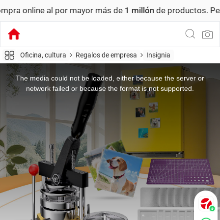
nline al por mayor más de
1 millón
de productos.
Pedido m
Oficina, cultura
Regalos de empresa
Insignia
This
is
a
The media could not be loaded, either because the server or
modal
window.
network failed or because the format is not supported.