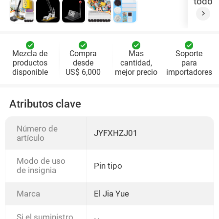
todo
Mezcla de
Compra
Mas
Soporte
productos
desde
cantidad,
para
disponible
US$ 6,000
mejor precio
importadores
Atributos clave
Número de
JYFXHZJ01
artículo
Modo de uso
Pin tipo
de insignia
Marca
El Jia Yue
Si el suministro