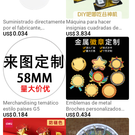
Suministrado directamente
Máquina para hacer
por el fabricante,
insignias cuadradas de
0.034
3.834
materiales para insignias
US$
50*50, máquina para hacer
US$
redondas grabadas con
imanes de nevera, máquina
láser, artesanías, souvenirs
para hacer insignias DIY,
de metal, suministros de
máquina para hacer
insignias en blanco.
insignias redondas de 58
mm, máquina para hacer
insignias con estampado
DIY, insignia
conmemorativa
Merchandising temático
Emblemas de metal
estilo países G5
Broches personalizados
0.184
0.434
US$
logotipo de la empresa
US$
aleación de aluminio de
aluminio esmalte pintado
placa de la escuela