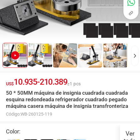
10.935
-
210.389
US$
≥1 pcs
50 * 50MM máquina de insignia cuadrada cuadrada
esquina redondeada refrigerador cuadrado pegado
máquina casera máquina de insignia transfronteriza
Código:
WB-260125-119
Color:
Ver