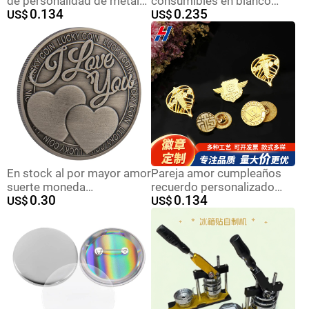
de personalidad de metal
consumibles en blanco
0.134
0.235
redondo estampado
US$
placa de transferencia
US$
insignia aniversario
térmica foto DIY artesanía
empresa pin pintura
de metal para dibujar placa
de sublimación térmica
En stock al por mayor amor
Pareja amor cumpleaños
suerte moneda
recuerdo personalizado
0.30
0.134
conmemorativa extranjera
US$
insignia creativo grabado
US$
antigua medalla
foto letras regalo de
conmemorativa militar
cumpleaños para hombres
americano medalla
y mujeres
conmemorativa