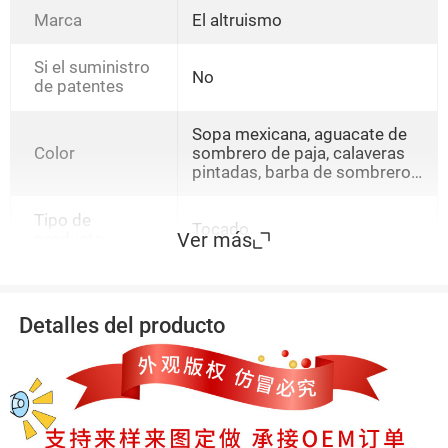
Marca
El altruismo
Si el suministro
No
de patentes
Sopa mexicana, aguacate de
Color
sombrero de paja, calaveras
pintadas, barba de sombrero
de paja, sombrero de borde
ancho, sándwich mexicano,
Tipo de
sombrero de borde ancho de
Tocado
Ver más
producto
chile, calaveras de daliri,
calaveras de flores azules,
pinata
Detalles del producto