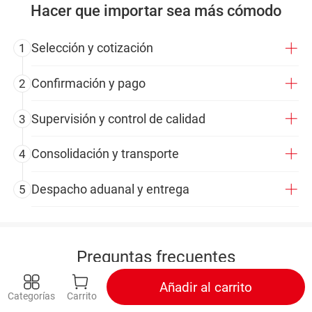
Hacer que importar sea más cómodo
Selección y cotización
1
Confirmación y pago
2
Supervisión y control de calidad
3
Consolidación y transporte
4
Despacho aduanal y entrega
5
Preguntas frecuentes
Añadir al carrito
Categorías
Carrito
01
¿Hay cantidad mínima de compra?