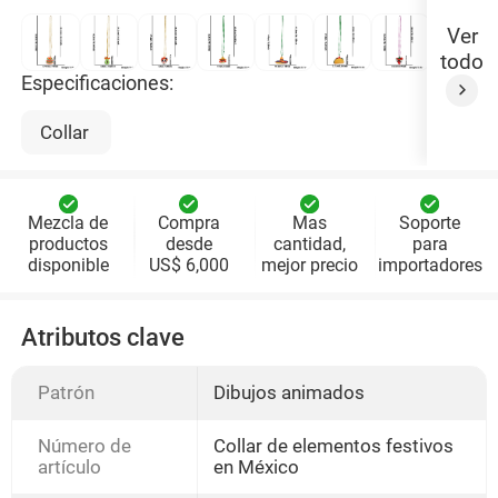
Ver
todo
Especificaciones:
Collar
Mezcla de
Compra
Mas
Soporte
productos
desde
cantidad,
para
disponible
US$ 6,000
mejor precio
importadores
Atributos clave
Patrón
Dibujos animados
Número de
Collar de elementos festivos
artículo
en México