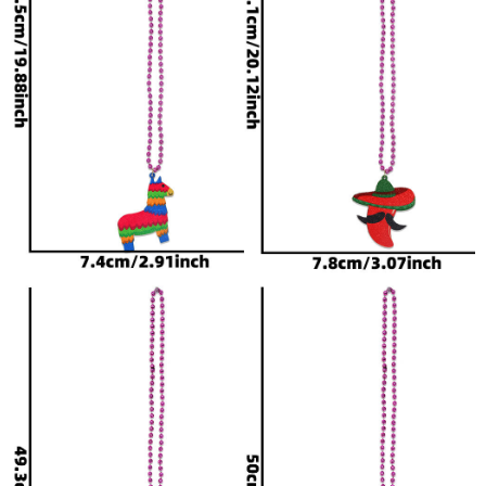
（两天）内进行发货。遇到
缺货的我们会电话或旺旺与
您联系。所发产品一律放清
单，如有不放清单烦请备
注。定制产品以双方协议时
间为准。
4、快递物流： 小件采购发
货默认快递（中通快递(ZT
O)）。大件采用快运或者小
型物流商，大宗货物须发物
流托运的请和客服沟通说
明，以便于您能在最短的时
间，最近的地点提到货物。
郑重声明，快递和物流都不
是我们能控制的，请不要因
为快递和物流服务态度和到
达的时间长短的不满来作为
对我们评价的依据。