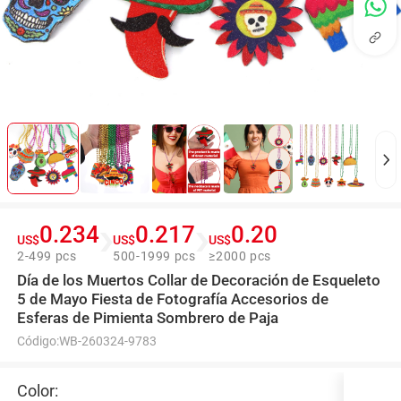
0.234
0.217
0.20
US$
US$
US$
2-499 pcs
500-1999 pcs
≥2000 pcs
Día de los Muertos Collar de Decoración de Esqueleto
5 de Mayo Fiesta de Fotografía Accesorios de
Esferas de Pimienta Sombrero de Paja
Código:
WB-260324-9783
Color: