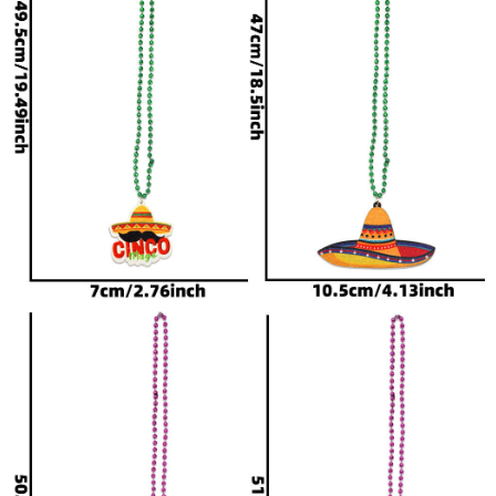
认后下单备注。
2、颜色尺寸说明： 因拍照
的背景.光线.及电脑显示器
还原度的不同而造成的商品
色差和色彩会有所不同，不
在可控范围内，不属于质量
问题。商品以实物为准，对
色差及小瑕疵很在意的请仔
细考虑后再决定是否订购。
商品都是半手工半机器制
作、尺寸都是手工测量，有
一些误差是正常的。
由于节庆产品的多样性和不
规则性，各位亲务必慎重选
择，留意尺寸及产品的介
绍，有任何不明白的地方请
提前咨询客服。
3、关于发货： 买家下单付
款后，我们会在48个小时