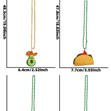
本店商品均为实拍图，产品
有详细的说明（
材质、尺
寸、重量
等），请放心选
购！
1、产品说明： 本店主营圣
诞节、万圣节、节庆用品，
绝大多数的商品坚持性价比
的原则，但是每位顾客的要
求 和挑剔程度不同。季节
性节庆产品又有它的特殊
性，我们无法保证每个产品
的 十全十美，由于批量生
产，难免会有细微瑕疵，但
不会影响您的使用，如有严
重质量问题，我们会及时给
你您解决。请无法接受细微
瑕疵的亲三思而后拍！包装
如有特殊需求请先与客服确