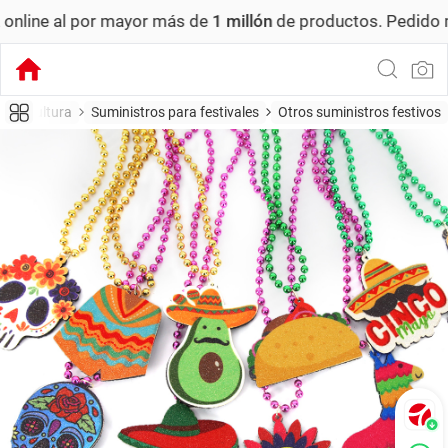
or mayor más de
1 millón
de productos.
Pedido mínimo: US$
cina, cultura
Suministros para festivales
Otros suministros festivos