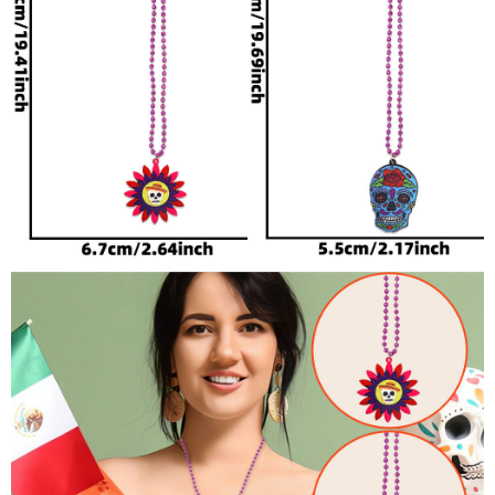
5、关于签收： 货品送达时
请务必本人签收，如家人，
朋友，门卫等签收，一 律
视为本人收。请务必当场拆
开检查后再签收。如商品在
运输过程中有损坏的情况，
请直接向派送人员进行验
证、索赔或拒绝 签收。
6、关于售后： 自签收之日
起七天之内如有产品问题请
及时联系我们，我们会 给
出补发、换货的答复，逾期
不再受理。针对线上卖家和
线下批发客户批量采购的订
单，如有部分产品质量问题
可以提供问题产品的换货服
务。
7、关于评价： 您中肯的评
价，是我们前进的不懈动