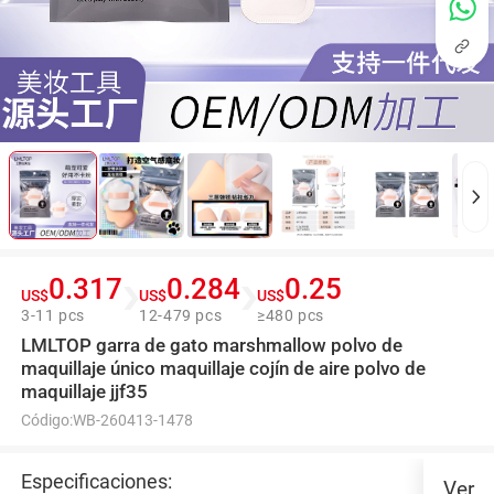
0.317
0.284
0.25
US$
US$
US$
3-11 pcs
12-479 pcs
≥480 pcs
LMLTOP garra de gato marshmallow polvo de
maquillaje único maquillaje cojín de aire polvo de
maquillaje jjf35
Código:
WB-260413-1478
Especificaciones:
Ver